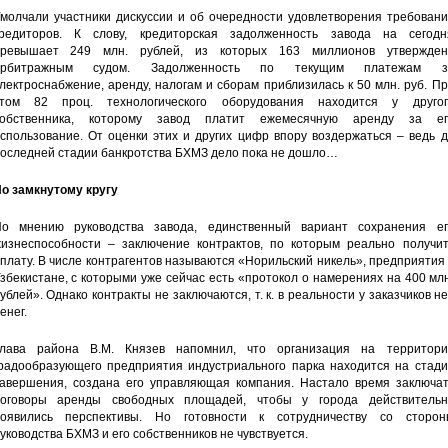
молчали участники дискуссии и об очередности удовлетворения требовани
редиторов. К слову, кредиторская задолженность завода на сегодн
ревышает 249 млн. рублей, из которых 163 миллионов утвержден
арбитражным судом. Задолженность по текущим платежам з
лектроснабжение, аренду, налогам и сборам приблизилась к 50 млн. руб. П
том 82 проц. технологического оборудования находится у другог
собственника, которому завод платит ежемесячную аренду за ег
спользование. От оценки этих и других цифр впору воздержаться – ведь 
оследней стадии банкротства БХМЗ дело пока не дошло…
о замкнутому кругу
о мнению руководства завода, единственный вариант сохранения ег
изнеспособности – заключение контрактов, по которым реально получит
плату. В числе контрагентов называются «Норильский никель», предприятия
збекистане, с которыми уже сейчас есть «протокол о намерениях на 400 мл
ублей». Однако контракты не заключаются, т. к. в реальности у заказчиков н
енег.
лава района В.М. Князев напомнил, что организация на территори
радообразующего предприятия индустриального парка находится на стади
авершения, создана его управляющая компания. Настало время заключат
оговоры аренды свободных площадей, чтобы у города действительн
оявились перспективы. Но готовности к сотрудничеству со сторон
уководства БХМЗ и его собственников не чувствуется.