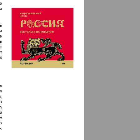
ию
и
ая
и
е
и
в
т
о
я
ом
в,
то
ту
ка
м
х
к.