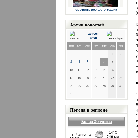
з
в
смотреть все фотографии
(
Архив новостей
К
п
август
З
2026
п
пон
втр
срд
чет
пят
суб
вск
х
1
2
у
п
3
4
5
6
7
8
9
–
10
11
12
13
14
15
16
е
17
18
19
20
21
22
23
«
24
25
26
27
28
29
30
31
О
п
В
Погода в регионе
к
с
е
Белая Холуница
р
п
к