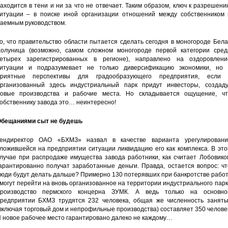
аходится в тени и ни за что не отвечает. Таким образом, ключ к разрешен
итуации – в поиске иной организации отношений между собственником 
аемным руководством.
о, что правительство области пытается сделать сегодня в моногороде Бел
олуница (возможно, самом сложном моногороде первой категории сред
етырех зарегистрированных в регионе), направлено на оздоровлени
итуации и подразумевает не только диверсификацию экономики, но 
приятные перспективы для градообразующего предприятия, если 
рганизованный здесь индустриальный парк придут инвесторы, создаду
овые производства и рабочие места. Но складывается ощущение, чт
обственнику завода это… неинтересно!
бещаниями сыт не будешь
ендиректор ОАО «БХМЗ» назвал в качестве варианта урегулировани
ложившейся на предприятии ситуации ликвидацию его как комплекса. В эт
лучае при распродаже имущества завода работники, как считает Лобовико
арантированно получат заработанные деньги. Правда, остается вопрос: ч
юди будут делать дальше? Примерно 130 потерявших при банкротстве рабо
могут перейти на вновь организованное на территории индустриального пар
роизводство пермского концерна ЗУМК. А ведь только на основно
редприятии БХМЗ трудятся 232 человека, общая же численность заняты
включая торговый дом и непрофильные производства) составляет 350 челове
 новое рабочее место гарантировано далеко не каждому…