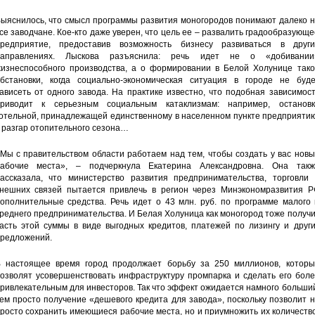
ыяснилось, что смысл программы развития моногородов понимают далеко н
се заводчане. Кое-кто даже уверен, что цель ее – развалить градообразующ
редприятие, предоставив возможность бизнесу развиваться в други
направлениях. Лыскова разъяснила: речь идет не о «добивании
изнеспособного производства, а о формировании в Белой Холунице тако
бстановки, когда социально-экономическая ситуация в городе не буде
ависеть от одного завода. На практике известно, что подобная зависимос
риводит к серьезным социальным катаклизмам: например, остановк
отельной, принадлежащей единственному в населенном пункте предприятию
 разгар отопительного сезона…
Мы с правительством области работаем над тем, чтобы создать у вас нов
абочие места», – подчеркнула Екатерина Александровна. Она такж
ассказала, что министерство развития предпринимательства, торговли 
нешних связей пытается привлечь в регион через Минэкономразвития Р
ополнительные средства. Речь идет о 43 млн. руб. по программе малого 
реднего предпринимательства. И Белая Холуница как моногород тоже получ
асть этой суммы в виде выгодных кредитов, платежей по лизингу и други
редложений.
 настоящее время город продолжает борьбу за 250 миллионов, которы
озволят усовершенствовать инфраструктуру промпарка и сделать его боле
ривлекательным для инвесторов. Так что эффект ожидается намного больши
ем просто получение «дешевого кредита для завода», поскольку позволит 
росто сохранить имеющиеся рабочие места, но и приумножить их количеств