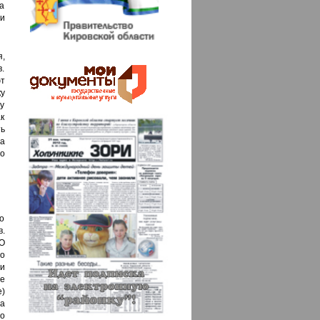
а
 и
,
.
т
у
ду
к
ь
ва
 о
о
в.
О
о
ти
е
е)
а
но