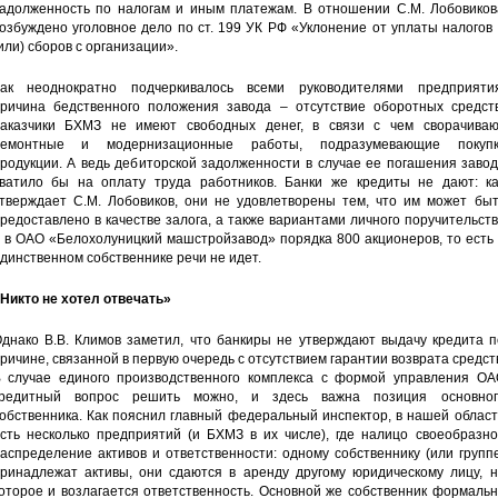
адолженность по налогам и иным платежам. В отношении С.М. Лобовиков
озбуждено уголовное дело по ст. 199 УК РФ «Уклонение от уплаты налогов
или) сборов с организации».
ак неоднократно подчеркивалось всеми руководителями предприятия
ричина бедственного положения завода – отсутствие оборотных средств
аказчики БХМЗ не имеют свободных денег, в связи с чем сворачиваю
ремонтные и модернизационные работы, подразумевающие покупк
родукции. А ведь дебиторской задолженности в случае ее погашения заво
ватило бы на оплату труда работников. Банки же кредиты не дают: ка
тверждает С.М. Лобовиков, они не удовлетворены тем, что им может быт
редоставлено в качестве залога, а также вариантами личного поручительст
 в ОАО «Белохолуницкий машстройзавод» порядка 800 акционеров, то есть
динственном собственнике речи не идет.
Никто не хотел отвечать»
днако В.В. Климов заметил, что банкиры не утверждают выдачу кредита п
ричине, связанной в первую очередь с отсутствием гарантии возврата средст
 случае единого производственного комплекса с формой управления ОА
редитный вопрос решить можно, и здесь важна позиция основног
обственника. Как пояснил главный федеральный инспектор, в нашей облас
сть несколько предприятий (и БХМЗ в их числе), где налицо своеобразно
аспределение активов и ответственности: одному собственнику (или групп
ринадлежат активы, они сдаются в аренду другому юридическому лицу, н
оторое и возлагается ответственность. Основной же собственник формаль