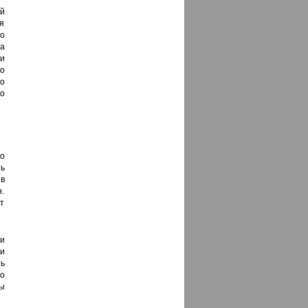
й
я
о
а
ри
о
о
до
о
ь
 в
н.
ет
и
и
ь
о
ы