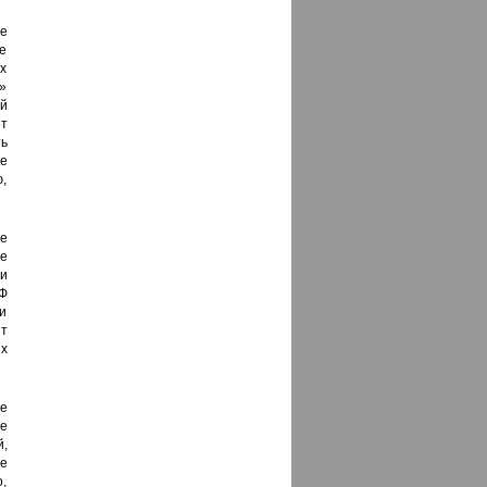
е
ее
х
»
й
т
ть
е
,
ые
е
и
Ф
и
ит
х
е
е
й,
не
о,