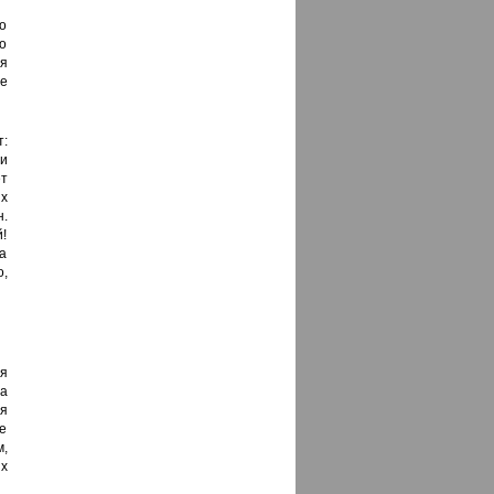
о
о
я
е
:
и
ет
х
н.
й!
а
,
ия
а
ия
е
,
х