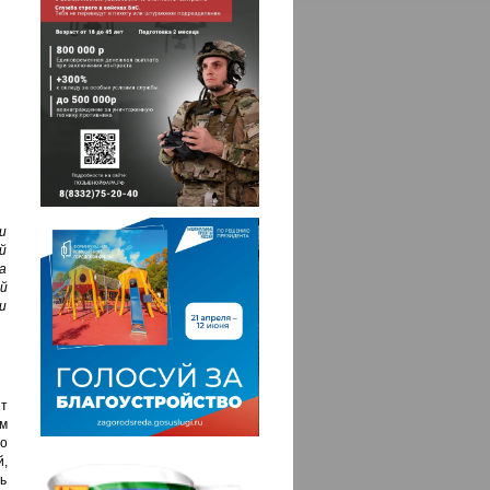
и
й
а
й
и
ет
м
го
,
ь