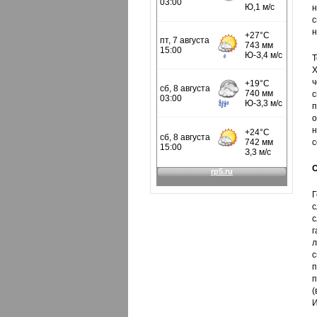
н
с
н
Т
Х
ч
с
о
н
с
О
Г
с
с
г
л
с
п
п
(
И