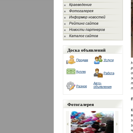
Краеведение
Фотогалерея
Информер новостей
Рейтинг сайтов
Новости партнеров
Каталог сайтов
Доска объявлений
Продам
Услуги
Н
р
Куплю
о
Работа
э
п
Авто-
Разное
объявления
п
П
Фотогалерея
К
в
з
з
ч