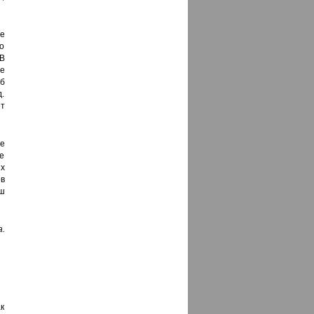
е
о
В
е
об
д.
ет
е
е
х
в
ш
.
к