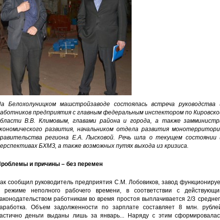
а Белохолуницком машстройзаводе состоялась встреча руководства 
аботников предприятия с главным федеральным инспектором по Кировско
бласти В.В. Климовым, главами района и города, а также замминистр
кономического развития, начальником отдела развития монотерритори
равительства региона Е.А. Лысковой. Речь шла о текущем состоянии 
ерспективах БХМЗ, а также возможных путях выхода из кризиса.
роблемы и причины – без перемен
ак сообщил руководитель предприятия С.М. Лобовиков, завод функциониру
 режиме неполного рабочего времени, в соответствии с действующи
аконодательством работникам во время простоя выплачивается 2/3 средне
аработка. Объем задолженности по зарплате составляет 8 млн. рублей
астично деньги выданы лишь за январь... Наряду с этим сформировалас