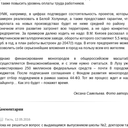
 также повысить уровень оплаты труда работников.
УМК, например, в цифрах подтвердил состоятельность проектов, которы
амерен реализовать в Белой Холунице, а также предоставил гарантии, чт
арплата на новых производствах будет не ниже средней по району. 
онечном итоге развитие затронет всю территорию, а не одно конкретно
редприятие. За примером далеко ходить не надо: В.М. Князев рассказал 
мутнинском металлургическом заводе, обороты которого составляют 5,5 млр
уб. в год, а план работы выстроен до 2047(!) года. В итоге предприятие мож
озволить себе серьезнейшие вложения в город на пользу всем его жителям.
Однако финансирование моногородов в общероссийском масштаб
существляется Внешэкономбанком, и с этим нужно считаться. В Лузу уж
нвестировано 250 миллионов федеральных средств – почти 8 городски
юджетов. После подписания соглашения с Фондом развития моногородо
дет отбор подрядчиков в рамках закона 44-ФЗ. Тот же процесс ждет и на
айцентр… Как это будет – покажет время.
Оксана Савельева. Фото автора
Комментарии
Гость, 12.05.2016
ока не решиться вопрос с выдающимся выпускником школы №2, доктором та