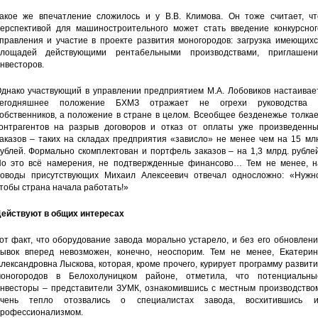
акое же впечатление сложилось и у В.В. Климова. Он тоже считает, чт
ерспективой для машиностроительного может стать введение конкурсног
правления и участие в проекте развития моногородов: загрузка имеющихс
лощадей действующими рентабельными производствами, приглашени
нвесторов.
днако участвующий в управлении предприятием М.А. Лобовиков настаивает
сегодняшнее положение БХМЗ отражает не огрехи руководства 
обственников, а положение в стране в целом. Всеобщее безденежье толка
онтрагентов на разрыв договоров и отказ от оплаты уже произведенны
аказов – таких на складах предприятия «зависло» не менее чем на 15 мл
ублей. Формально скомплектован и портфель заказов – на 1,3 млрд. рубле
о это всё намерения, не подтвержденные финансово… Тем не менее, н
оводы присутствующих Михаил Алексеевич отвечал односложно: «Нужно
тобы страна начала работать!»
ействуют в общих интересах
от факт, что оборудование завода морально устарело, и без его обновлен
ывок вперед невозможен, конечно, неоспорим. Тем не менее, Екатерин
лександровна Лыскова, которая, кроме прочего, курирует программу развит
оногородов в Белохолуницком районе, отметила, что потенциальны
нвесторы – представители ЗУМК, ознакомившись с местным производством
очень тепло отозвались о специалистах завода, восхитившись и
рофессионализмом.