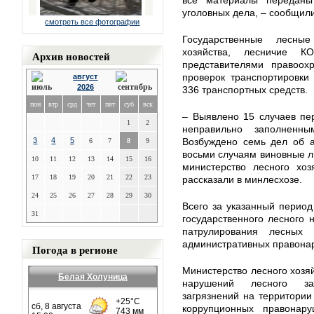
все материалы переданы
уголовных дела, – сообщил
смотреть все фотографии
Государственные лесны
хозяйства, лесничие К
Архив новостей
представителями правоох
проверок транспортировки
август
2026
336 транспортных средств.
пон
втр
срд
чет
пят
суб
вск
– Выявлено 15 случаев пе
1
2
неправильно заполненны
3
4
5
Возбуждено семь дел об а
6
7
8
9
восьми случаям виновные л
10
11
12
13
14
15
16
министерство лесного хоз
17
18
19
20
21
22
23
рассказали в минлесхозе.
24
25
26
27
28
29
30
Всего за указанный перио
31
государственного лесного 
патрулирования лесных
административных правона
Погода в регионе
Министерство лесного хозя
Белая Холуница
нарушений лесного зак
загрязнений на территории
коррупционных правонар