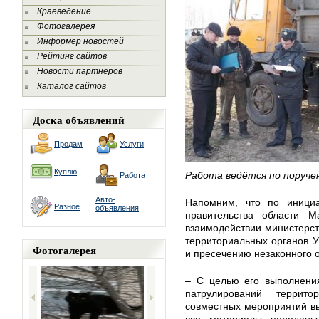
Краеведение
Фотогалерея
Информер новостей
Рейтинг сайтов
Новости партнеров
Каталог сайтов
Доска объявлений
Продам
Услуги
Куплю
Работа ведётся по поруче
Работа
Авто-
Напомним, что по инициа
Разное
объявления
правительства области М
взаимодействии министерств
территориальных органов 
Фотогалерея
и пресечению незаконного 
– С целью его выполнения
патрулирований террит
совместных мероприятий вы