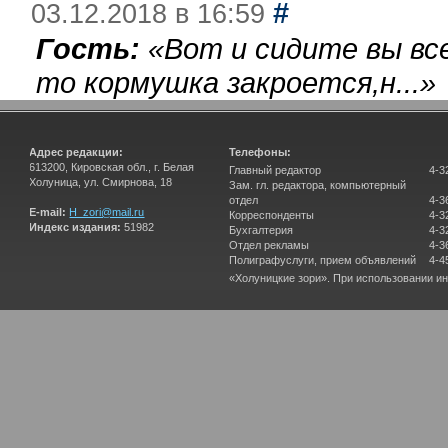
#
03.12.2018 в 16:59
Гость:
«
Вот и сидите вы вс
то кормушка закроется,н...
»
Адрес редакции:
Телефоны:
613200, Кировская обл., г. Белая
Главный редактор
4-3
Холуница, ул. Смирнова, 18
Зам. гл. редактора, компьютерный
отдел
4-3
E-mail:
H_zori@mail.ru
Корреспонденты
4-3
Индекс издания:
51982
Бухгалтерия
4-3
Отдел рекламы
4-3
Полиграфуслуги, прием объявлений
4-4
«Холуницкие зори». При использовании и