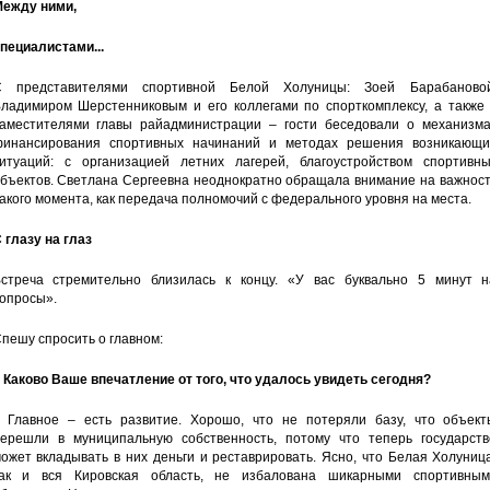
ежду ними,
пециалистами...
 представителями спортивной Белой Холуницы: Зоей Барабановой
ладимиром Шерстенниковым и его коллегами по спорткомплексу, а также 
аместителями главы райадминистрации – гости беседовали о механизма
инансирования спортивных начинаний и методах решения возникающи
итуаций: с организацией летних лагерей, благоустройством спортивны
бъектов. Светлана Сергеевна неоднократно обращала внимание на важност
акого момента, как передача полномочий с федерального уровня на места.
 глазу на глаз
стреча стремительно близилась к концу. «У вас буквально 5 минут н
опросы».
пешу спросить о главном:
 Каково Ваше впечатление от того, что удалось увидеть сегодня?
 Главное – есть развитие. Хорошо, что не потеряли базу, что объект
ерешли в муниципальную собственность, потому что теперь государств
ожет вкладывать в них деньги и реставрировать. Ясно, что Белая Холуниц
ак и вся Кировская область, не избалована шикарными спортивным