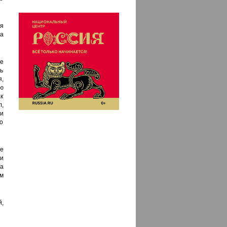
ля
а
е
ь
,
ю
ак
,
и
но
е
и
а
ом
,