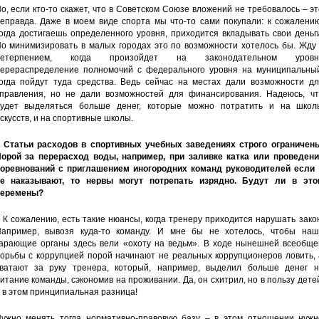
о, если кто-то скажет, что в Советском Союзе вложений не требовалось – э
еправда. Даже в моем виде спорта мы что-то сами покупали: к сожалению
огда достигаешь определенного уровня, приходится вкладывать свои деньг
о минимизировать в малых городах это по возможности хотелось бы. Жду 
нетерпением, когда произойдет на законодательном уровн
ерераспределение полномочий с федерального уровня на муниципальный
огда пойдут туда средства. Ведь сейчас на местах дали возможности дл
правления, но не дали возможностей для финансирования. Надеюсь, чт
удет выделяться больше денег, которые можно потратить и на школ
скусств, и на спортивные школы.
 Статьи расходов в спортивных учебных заведениях строго ограничены
орой за перерасход воды, например, при заливке катка или проведени
оревнований с приглашением иногородних команд руководителей если 
е наказывают, то нервы могут потрепать изрядно. Будут ли в это
перемены?
 К сожалению, есть такие нюансы, когда тренеру приходится нарушать зако
апример, вывозя куда-то команду. И мне бы не хотелось, чтобы наш
арающие органы здесь вели «охоту на ведьм». В ходе нынешней всеобще
орьбы с коррупцией порой начинают не реальных коррупционеров ловить, 
ватают за руку тренера, который, например, выделил больше денег н
итание команды, сэкономив на проживании. Да, он схитрил, но в пользу дете
 в этом принципиальная разница!
ужно менять тогда нормативно-правовую базу – в этом отношении нужн