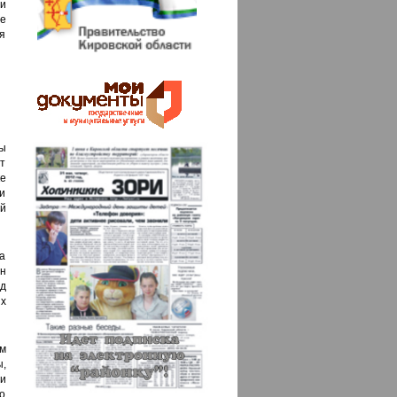
и
е
я
бы
йт
е
и
й
та
н
д
их
м
ы,
и
о