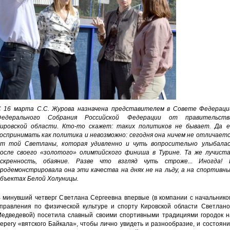
 16 марта С.С. Журова назначена представителем в Совете Федераци
Федерального Собрания Российской Федерации от правительств
ировской области. Кто-то скажет: таких политиков не бывает. Да е
оспринимать как политика и невозможно: сегодня она ничем не отличаетс
т той Светланы, которая удивленно и чуть вопросительно улыбалас
осле своего «золотого» олимпийского финиша в Турине. Та же лучиста
скренность, обаяние. Разве что взгляд чуть строже... Иногда! 
родемонстрировала она эти качества на днях не на льду, а на спортивны
бъектах Белой Холуницы.
 минувший четверг Светлана Сергеевна впервые (в компании с начальнико
правления по физической культуре и спорту Кировской области Светлано
едведевой) посетила славный своими спортивными традициями городок н
ерегу «вятского Байкала», чтобы лично увидеть и разнообразие, и состоян