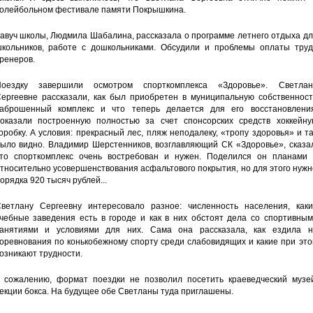
олейбольном фестивале памяти Покрышкина.
авуч школы, Людмила Шабалина, рассказала о программе летнего отдыха д
кольников, работе с дошкольниками. Обсудили и проблемы оплаты труд
ренеров.
оездку завершили осмотром спорткомплекса «Здоровье». Светлан
ергеевне рассказали, как был приобретен в муниципальную собственност
аброшенный комплекс и что теперь делается для его восстановления
оказали построенную полностью за счет спонсорских средств хоккейну
оробку. А условия: прекрасный лес, пляж неподалеку, «тропу здоровья» и т
ыло видно. Владимир Шерстенников, возглавляющий СК «Здоровье», сказал
то спорткомплекс очень востребован и нужен. Поделился он планами 
тносительно усовершенствования асфальтового покрытия, но для этого нуж
орядка 920 тысяч рублей...
ветлану Сергеевну интересовало разное: численность населения, каки
чебные заведения есть в городе и как в них обстоят дела со спортивным
анятиями и условиями для них. Сама она рассказала, как ездила н
оревнования по конькобежному спорту среди слабовидящих и какие при эт
озникают трудности.
 сожалению, формат поездки не позволил посетить краеведческий музей
екции бокса. На будущее обе Светланы туда приглашены.