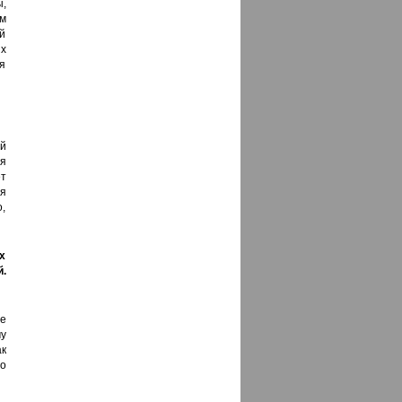
ы,
м
ой
х
ся
й
ая
т
ля
о,
х
.
ое
у
к
то