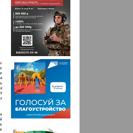
и
а
е
я
ь
я
И
х
м
й
а
ие