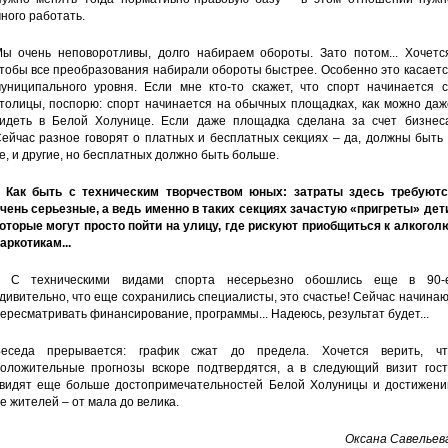
ного работать.
ы очень неповоротливы, долго набираем обороты. Зато потом... Хочется
тобы все преобразования набирали обороты быстрее. Особенно это касает
униципального уровня. Если мне кто-то скажет, что спорт начинается с
толицы, поспорю: спорт начинается на обычных площадках, как можно даж
идеть в Белой Холунице. Если даже площадка сделана за счет бизнеса
ейчас разное говорят о платных и бесплатных секциях – да, должны быть
е, и другие, но бесплатных должно быть больше.
 Как быть с техническим творчеством юных: затраты здесь требуютс
чень серьезные, а ведь именно в таких секциях зачастую «пригреты» дет
оторые могут просто пойти на улицу, где рискуют приобщиться к алкогол
аркотикам...
 С техническими видами спорта несерьезно обошлись еще в 90-е
дивительно, что еще сохранились специалисты, это счастье! Сейчас начина
ересматривать финансирование, программы... Надеюсь, результат будет...
еседа прерывается: график сжат до предела. Хочется верить, чт
оложительные прогнозы вскоре подтвердятся, а в следующий визит гост
видят еще больше достопримечательностей Белой Холуницы и достижени
е жителей – от мала до велика.
Оксана Савельев