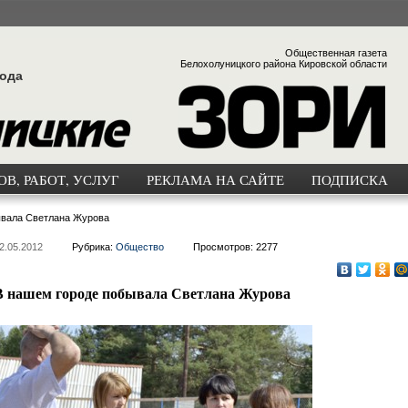
Общественная газета
Белохолуницкого района Кировской области
года
В, РАБОТ, УСЛУГ
РЕКЛАМА НА САЙТЕ
ПОДПИСКА
ывала Светлана Журова
2.05.2012
Рубрика:
Общество
Просмотров: 2277
В нашем городе побывала Светлана Журова