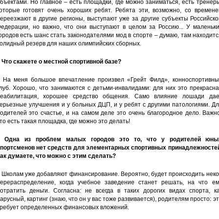
бъектами. Но главное – есть площадки, где можно заниматься, есть тренер
оторые готовят очень хороших ребят. Ребята эти, возможно, со времене
ереезжают в другие регионы, выступают уже за другие субъекты Российск
едерации, но важно, что они выступают в целом за Россию... У маленьки
ородов есть шанс стать законодателями мод в спорте – думаю, там находит
олидный резерв для наших олимпийских сборных.
 Что скажете о местной спортивной базе?
 На меня большое впечатление произвел «Грейт Филд», конноспортивны
луб. Хорошо, что занимаются с детьми-инвалидами: для них это прекрасн
еабилитация, хорошее средство общения. Само влияние лошади дае
ерьезные улучшения и у больных ДЦП, и у ребят с другими патологиями. Д
одителей это счастье, и на самом деле это очень благородное дело. Важн
то есть такая площадка, где можно это делать!
– Одна из проблем малых городов это то, что у родителей юны
портсменов нет средств для элементарных спортивных принадлежностей
ак думаете, что можно с этим сделать?
 Школам уже добавляют финансирование. Вероятно, будет происходить нек
ерераспределение, когда учебное заведение станет решать, на что ем
отратить деньги. Согласна: не всегда в таких дорогих видах спорта, ка
арусный, картинг (знаю, что он у вас тоже развивается), родителям просто: э
ребует определенных финансовых вложений.