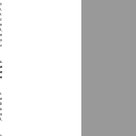
то
,
и.
с
е
,
я
о
ы
.
и
и
м
н.
и
й
а
а
й,
о