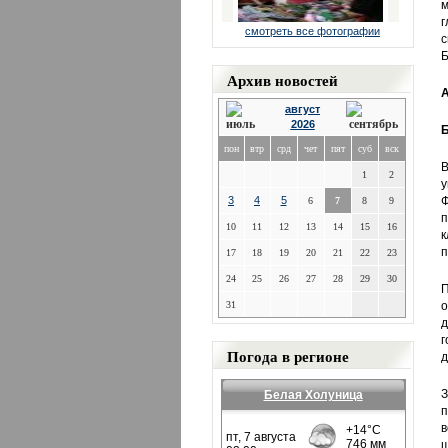
м
г
смотреть все фотографии
с
Б
Архив новостей
А
август
2026
Б
пон
втр
срд
чет
пят
суб
вск
В
1
2
у
3
4
5
Ф
6
7
8
9
п
10
11
12
13
14
15
16
к
п
17
18
19
20
21
22
23
24
25
26
27
28
29
30
П
31
о
д
г
Погода в регионе
д
З
Белая Холуница
п
в
ш