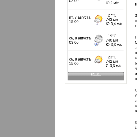
в
З
ш
т
П
С
з
п
к
б
ч
о
п
С
у
з
с
в
К
с