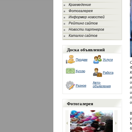
Краеведение
Фотогалерея
Информер новостей
Рейтинг сайтов
Новости партнеров
Каталог сайтов
Доска объявлений
Продам
Услуги
С
Куплю
К
Работа
в
о
Авто-
Разное
объявления
п
и
п
Фотогалерея
о
В
у
М
б