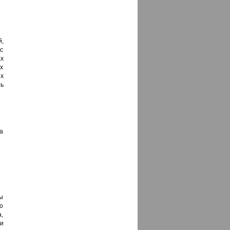
,
с
х
х
х
ь
а
ы
о
а,
и