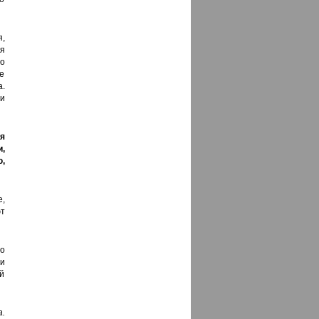
,
ся
о
е
.
 и
я
и,
ю,
,
ют
о
и
й
а.