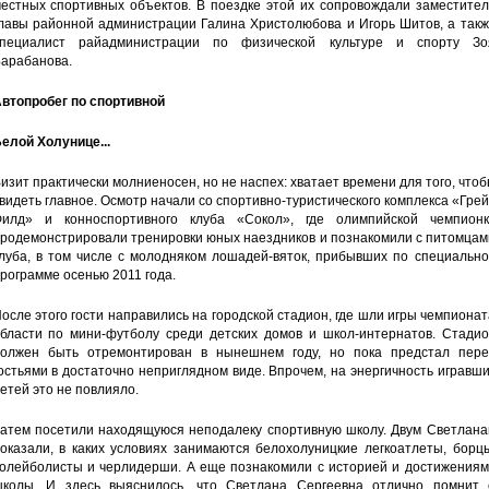
естных спортивных объектов. В поездке этой их сопровождали заместител
лавы районной администрации Галина Христолюбова и Игорь Шитов, а такж
пециалист райадминистрации по физической культуре и спорту Зо
арабанова.
втопробег по спортивной
елой Холунице...
изит практически молниеносен, но не наспех: хватает времени для того, что
видеть главное. Осмотр начали со спортивно-туристического комплекса «Гре
илд» и конноспортивного клуба «Сокол», где олимпийской чемпионк
родемонстрировали тренировки юных наездников и познакомили с питомцам
луба, в том числе с молодняком лошадей-вяток, прибывших по специально
рограмме осенью 2011 года.
осле этого гости направились на городской стадион, где шли игры чемпиона
бласти по мини-футболу среди детских домов и школ-интернатов. Стадио
олжен быть отремонтирован в нынешнем году, но пока предстал пере
остьями в достаточно неприглядном виде. Впрочем, на энергичность игравш
етей это не повлияло.
атем посетили находящуюся неподалеку спортивную школу. Двум Светлана
оказали, в каких условиях занимаются белохолуницкие легкоатлеты, борц
олейболисты и черлидерши. А еще познакомили с историей и достижениям
колы. И здесь выяснилось, что Светлана Сергеевна отлично помнит 