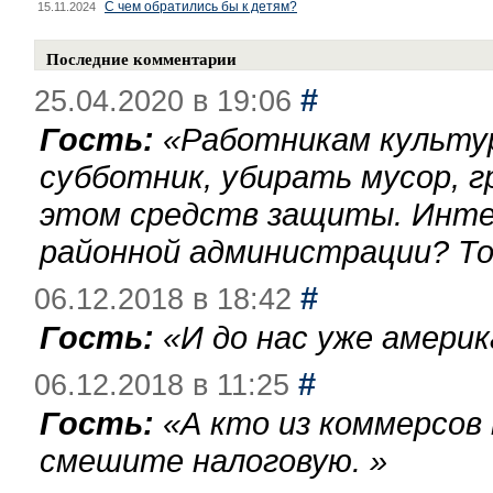
С чем обратились бы к детям?
15.11.2024
Последние комментарии
#
25.04.2020 в 19:06
Гость:
«
Работникам культу
субботник, убирать мусор, г
этом средств защиты. Инте
районной администрации? То
#
06.12.2018 в 18:42
Гость:
«
И до нас уже америк
#
06.12.2018 в 11:25
Гость:
«
А кто из коммерсов
смешите налоговую.
»