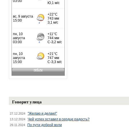
Говорит улица
"Желаю и делаю!"
27.12.2024
Чей успех оставил в сердце радость?
13.12.2024
По пути доброй воли
29.11.2024