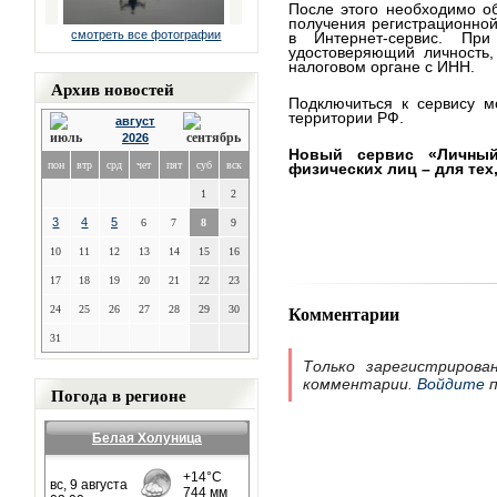
После этого необходимо о
получения регистрационной
смотреть все фотографии
в Интернет-сервис. Пр
удостоверяющий личность,
налоговом органе с ИНН.
Архив новостей
Подключиться к сервису м
территории РФ.
август
2026
Новый сервис «Личный
пон
втр
срд
чет
пят
суб
вск
физических лиц – для тех
1
2
3
4
5
6
7
8
9
10
11
12
13
14
15
16
17
18
19
20
21
22
23
Комментарии
24
25
26
27
28
29
30
31
Только зарегистрирова
комментарии.
Войдите
п
Погода в регионе
Белая Холуница