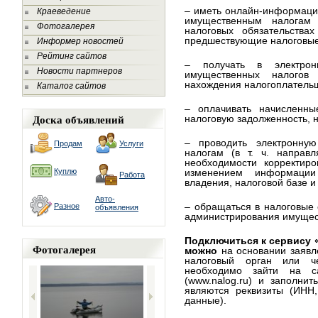
– иметь онлайн-информаци
Краеведение
имущественным налогам 
Фотогалерея
налоговых обязательств
предшествующие налоговые
Информер новостей
Рейтинг сайтов
– получать в электро
Новости партнеров
имущественных налогов
нахождения налогоплатель
Каталог сайтов
– оплачивать начисленн
Доска объявлений
налоговую задолженность, 
– проводить электронну
Продам
Услуги
налогам (в т. ч. направ
необходимости корректиро
Куплю
изменением информации
Работа
владения, налоговой базе и т
Авто-
– обращаться в налоговые
Разное
объявления
администрирования имущес
Подключиться к сервису 
Фотогалерея
можно
на основании заяв
налоговый орган или ч
необходимо зайти на с
(www.nalog.ru) и заполни
являются реквизиты (ИНН,
данные).