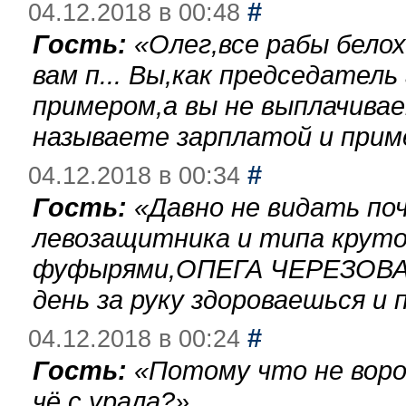
#
04.12.2018 в 00:48
Гость:
«
Олег,все рабы бело
вам п... Вы,как председател
примером,а вы не выплачива
называете зарплатой и при
#
04.12.2018 в 00:34
Гость:
«
Давно не видать по
левозащитника и типа круто
фуфырями,ОПЕГА ЧЕРЕЗОВА-
день за руку здороваешься и п
#
04.12.2018 в 00:24
Гость:
«
Потому что не воро
чё с урала?
»