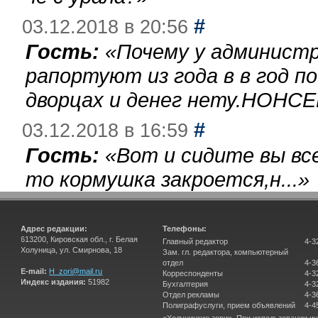
#
03.12.2018 в 20:56
Гость:
«
Почему у администр
рапортуют из года в в год п
дворцах и денег нету.НОНСЕ
#
03.12.2018 в 16:59
Гость:
«
Вот и сидите вы вс
то кормушка закроется,н...
»
Адрес редакции:
Телефоны:
613200, Кировская обл., г. Белая
Главный редактор
4-3
Холуница, ул. Смирнова, 18
Зам. гл. редактора, компьютерный
отдел
4-3
E-mail:
H_zori@mail.ru
Корреспонденты
4-3
Индекс издания:
51982
Бухгалтерия
4-3
Отдел рекламы
4-3
Полиграфуслуги, прием объявлений
4-4