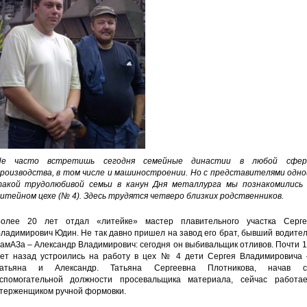
Не часто встретишь сегодня семейные династии в любой сфер
роизводства, в том числе и машиностроении. Но с представителями одно
акой трудолюбивой семьи в канун Дня металлурга мы познакомились 
итейном цехе (№ 4). Здесь трудятся четверо близких родственников.
олее 20 лет отдал «литейке» мастер плавительного участка Серге
ладимирович Юдин. Не так давно пришел на завод его брат, бывший водите
амАЗа – Александр Владимирович: сегодня он выбивальщик отливов. Почти 
ет назад устроились на работу в цех № 4 дети Сергея Владимировича 
Татьяна и Александр. Татьяна Сергеевна Плотникова, начав с
спомогательной должности просевальщика материала, сейчас работае
терженщиком ручной формовки.