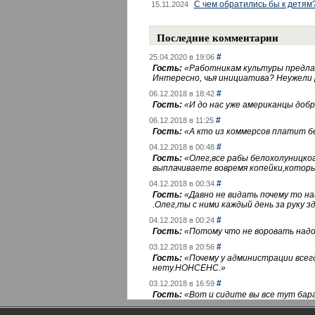
С чем обратились бы к детям
15.11.2024
Последние комментарии
#
25.04.2020 в 19:06
Гость:
«
Работникам культуры предлаг
Интересно, чья инициатива? Неужели
#
06.12.2018 в 18:42
Гость:
«
И до нас уже американцы добра
#
06.12.2018 в 11:25
Гость:
«
А кто из коммерсов платит 
#
04.12.2018 в 00:48
Гость:
«
Олег,все рабы белохолуницко
выплачиваете вовремя копейки,котор
#
04.12.2018 в 00:34
Гость:
«
Давно не видать почему то 
.Олег,ты с ними каждый день за руку зд
#
04.12.2018 в 00:24
Гость:
«
Потому что не воровать надо 
#
03.12.2018 в 20:56
Гость:
«
Почему у администрации всегд
нету.НОНСЕНС.
»
#
03.12.2018 в 16:59
Гость:
«
Вот и сидите вы все тут бара