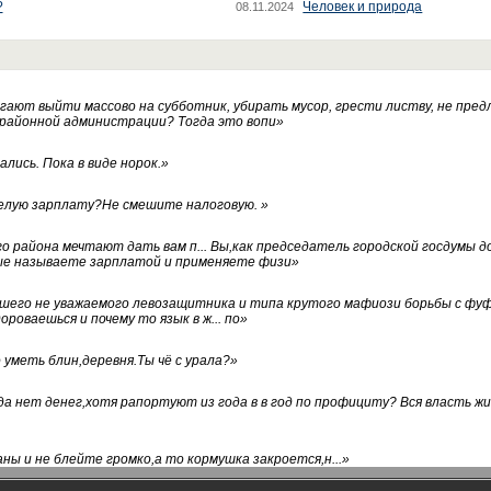
?
Человек и природа
08.11.2024
ают выйти массово на субботник, убирать мусор, грести листву, не пред
 районной администрации? Тогда это вопи
»
лись. Пока в виде норок.
»
белую зарплату?Не смешите налоговую.
»
го района мечтают дать вам п... Вы,как председатель городской госдумы 
ые называете зарплатой и применяете физи
»
нашего не уважаемого левозащитника и типа крутого мафиози борьбы с 
ороваешься и почему то язык в ж... по
»
уметь блин,деревня.Ты чё с урала?
»
а нет денег,хотя рапортуют из года в в год по профициту? Вся власть жи
ны и не блейте громко,а то кормушка закроется,н...
»