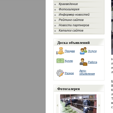
Краеведение
Фотогалерея
Информер новостей
Рейтинг сайтов
Новости партнеров
Каталог сайтов
Доска объявлений
Продам
Услуги
Куплю
Работа
п
т
Авто-
л
Разное
объявления
Б
В
Фотогалерея
К
л
в
с