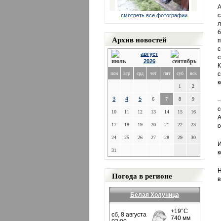
А
с
смотреть все фотографии
л
б
Архив новостей
п
с
август
с
2026
К
пон
втр
срд
чет
пят
суб
вск
с
к
1
2
3
4
5
6
7
8
9
–
с
10
11
12
13
14
15
16
А
17
18
19
20
21
22
23
о
24
25
26
27
28
29
30
И
31
к
Н
Погода в регионе
в
Белая Холуница