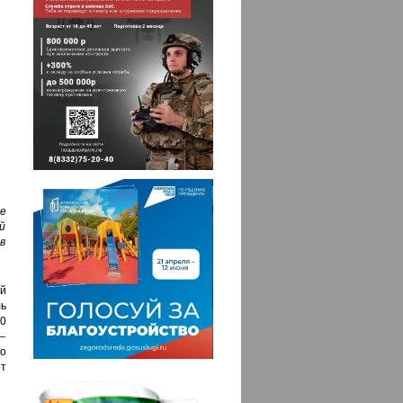
е
й
в
й
ль
10
–
о
т