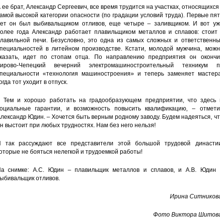
 ее брат, Александр Сергеевич, все время трудится на участках, относящихся
амой высокой категории опасности (по градации условий труда). Первые пя
ет он был выбивальщиком отливов, еще четыре – заливщиком. И вот уж
олее года Александр работает плавильщиком металлов и сплавов: стоит 
лавильной печи. Безусловно, это одна из самых сложных и ответственны
пециальностей в литейном производстве. Кстати, молодой мужчина, можн
казать, идет по стопам отца. По направлению предприятия он окончи
ирово-Чепецкий вечерний электромашиностроительный техникум п
пециальности «технология машиностроения» и теперь заменяет мастера
огда тот уходит в отпуск.
 Тем и хорошо работать на градообразующем предприятии, что здесь 
оциальные гарантии, и возможность повысить квалификацию, – отмети
лександр Юдин. – Хочется быть верным родному заводу. Будем надеяться, ч
н выстоит при любых трудностях. Нам без него нельзя!
 так рассуждают все представители этой большой трудовой династии
оторые не бояться нелегкой и трудоемкой работы!
а снимке: А.С. Юдин – плавильщик металлов и сплавов, и А.В. Юдин 
ыбивальщик отливов.
Ирина Ситникова
Фото Виктора Шитова