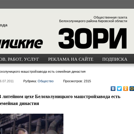
Общественная газета
Белохолуницкого района Кировской области
года
В, РАБОТ, УСЛУГ
РЕКЛАМА НА САЙТЕ
ПОДПИСКА
охолуницкого машстройзавода есть семейная династия
6.07.2011
Рубрика:
Общество
Просмотров: 2315
В литейном цехе Белохолуницкого машстройзавода есть
семейная династия