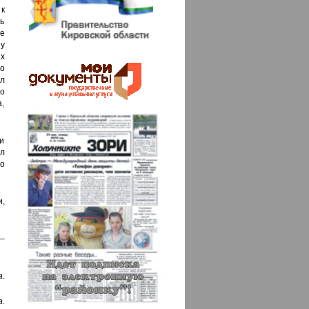
 к
ть
е
у
х
о
л
о
,
и
л
то
,
–
.
.