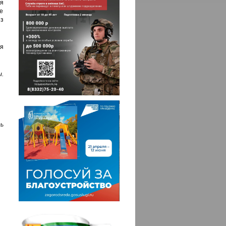
я
е
из
ая
.
ь