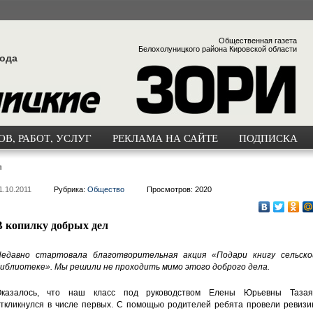
Общественная газета
Белохолуницкого района Кировской области
года
В, РАБОТ, УСЛУГ
РЕКЛАМА НА САЙТЕ
ПОДПИСКА
л
1.10.2011
Рубрика:
Общество
Просмотров: 2020
В копилку добрых дел
едавно стартовала благотворительная акция «Подари книгу сельско
иблиотеке». Мы решили не проходить мимо этого доброго дела.
казалось, что наш класс под руководством Елены Юрьевны Тазая
ткликнулся в числе первых. С помощью родителей ребята провели ревизи