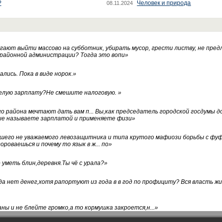
?
Человек и природа
08.11.2024
ают выйти массово на субботник, убирать мусор, грести листву, не пред
 районной администрации? Тогда это вопи
»
лись. Пока в виде норок.
»
белую зарплату?Не смешите налоговую.
»
го района мечтают дать вам п... Вы,как председатель городской госдумы 
ые называете зарплатой и применяете физи
»
нашего не уважаемого левозащитника и типа крутого мафиози борьбы с 
ороваешься и почему то язык в ж... по
»
уметь блин,деревня.Ты чё с урала?
»
а нет денег,хотя рапортуют из года в в год по профициту? Вся власть жи
ны и не блейте громко,а то кормушка закроется,н...
»