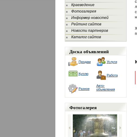
с
Краеведение
л
Фотогалерея
с
н
Информер новостей
Рейтинг сайтов
Х
Новости партнеров
п
Каталог сайтов
Доска объявлений
Продам
Услуги
Куплю
Работа
Авто-
Разное
объявления
Фотогалерея