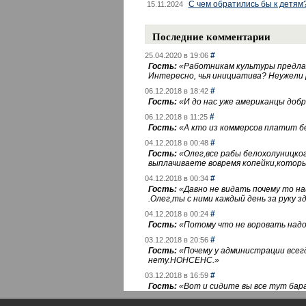
С чем обратились бы к детям
15.11.2024
Последние комментарии
#
25.04.2020 в 19:06
Гость:
«
Работникам культуры предлаг
Интересно, чья инициатива? Неужели
#
06.12.2018 в 18:42
Гость:
«
И до нас уже американцы добра
#
06.12.2018 в 11:25
Гость:
«
А кто из коммерсов платит 
#
04.12.2018 в 00:48
Гость:
«
Олег,все рабы белохолуницко
выплачиваете вовремя копейки,котор
#
04.12.2018 в 00:34
Гость:
«
Давно не видать почему то 
.Олег,ты с ними каждый день за руку зд
#
04.12.2018 в 00:24
Гость:
«
Потому что не воровать надо 
#
03.12.2018 в 20:56
Гость:
«
Почему у администрации всегд
нету.НОНСЕНС.
»
#
03.12.2018 в 16:59
Гость:
«
Вот и сидите вы все тут бара