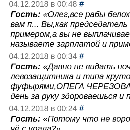
#
04.12.2018 в 00:48
Гость:
«
Олег,все рабы бело
вам п... Вы,как председател
примером,а вы не выплачива
называете зарплатой и при
#
04.12.2018 в 00:34
Гость:
«
Давно не видать по
левозащитника и типа круто
фуфырями,ОПЕГА ЧЕРЕЗОВА-
день за руку здороваешься и п
#
04.12.2018 в 00:24
Гость:
«
Потому что не воро
чё с урала?
»