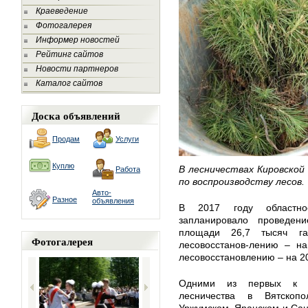
Краеведение
Фотогалерея
Информер новостей
Рейтинг сайтов
Новости партнеров
Каталог сайтов
Доска объявлений
Продам
Услуги
Куплю
В лесничествах Кировской
Работа
по воспроизводству лесов.
Авто-
Разное
объявления
В 2017 году областное
запланировало проведен
площади 26,7 тысяч га
Фотогалерея
лесовосстанов-лению – на
лесовосстановлению – на 20
Одними из первых к ле
лесничества в Вятскопо