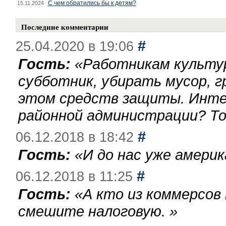
С чем обратились бы к детям?
15.11.2024
Последние комментарии
#
25.04.2020 в 19:06
Гость:
«
Работникам культу
субботник, убирать мусор, г
этом средств защиты. Инте
районной администрации? То
#
06.12.2018 в 18:42
Гость:
«
И до нас уже америк
#
06.12.2018 в 11:25
Гость:
«
А кто из коммерсов
смешите налоговую.
»