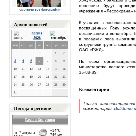
Уржумском, Яранском и Сан
новлению будут проводит
смотреть все фотографии
учреждения «Лесоохрана» и
К участию в лесовосстанов
Архив новостей
посвящённых Году эко-ло
организации и волонтёры. 
август
2026
в посадках леса выразили
сотрудники группы компани
пон
втр
срд
чет
пят
суб
вск
ОАО «РЖД».
1
2
3
4
5
По всем организацион
6
7
8
9
министерство лесного хозя
10
11
12
13
14
15
16
35-88-89.
17
18
19
20
21
22
23
24
25
26
27
28
29
30
Комментарии
31
Только зарегистрирова
Погода в регионе
комментарии.
Войдите
п
Белая Холуница