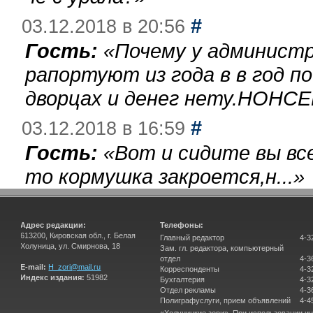
#
03.12.2018 в 20:56
Гость:
«
Почему у администр
рапортуют из года в в год п
дворцах и денег нету.НОНСЕ
#
03.12.2018 в 16:59
Гость:
«
Вот и сидите вы вс
то кормушка закроется,н...
»
Адрес редакции:
Телефоны:
613200, Кировская обл., г. Белая
Главный редактор
4-3
Холуница, ул. Смирнова, 18
Зам. гл. редактора, компьютерный
отдел
4-3
E-mail:
H_zori@mail.ru
Корреспонденты
4-3
Индекс издания:
51982
Бухгалтерия
4-3
Отдел рекламы
4-3
Полиграфуслуги, прием объявлений
4-4