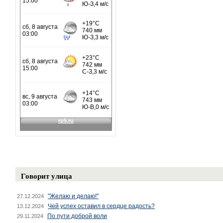
Говорит улица
"Желаю и делаю!"
27.12.2024
Чей успех оставил в сердце радость?
13.12.2024
По пути доброй воли
29.11.2024