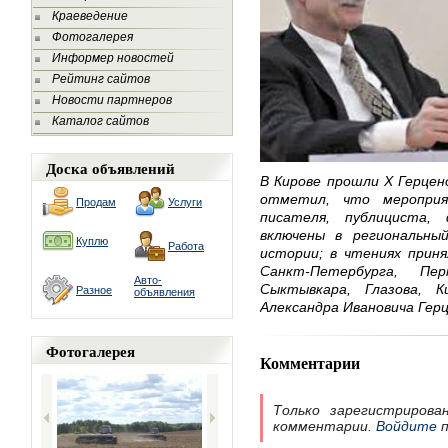
Краеведение
Фотогалерея
Информер новостей
Рейтинг сайтов
Новости партнеров
Каталог сайтов
Доска объявлений
В Кирове прошли X Герцен
отметил, что мероприя
Продам
Услуги
писателя, публициста,
включены в региональны
Куплю
Работа
истории; в чтениях приня
Санкт-Петербурга, Пе
Авто-
Сыктывкара, Глазова, 
Разное
объявления
Александра Ивановича Герц
Фотогалерея
Комментарии
Только зарегистрирова
комментарии.
Войдите
п