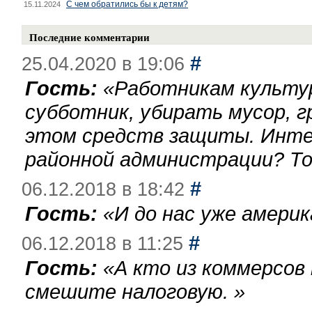
С чем обратились бы к детям?
15.11.2024
Последние комментарии
#
25.04.2020 в 19:06
Гость:
«
Работникам культу
субботник, убирать мусор, г
этом средств защиты. Инте
районной администрации? То
#
06.12.2018 в 18:42
Гость:
«
И до нас уже америк
#
06.12.2018 в 11:25
Гость:
«
А кто из коммерсов
смешите налоговую.
»