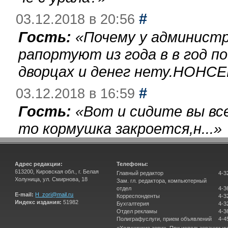
#
03.12.2018 в 20:56
Гость:
«
Почему у администр
рапортуют из года в в год п
дворцах и денег нету.НОНСЕ
#
03.12.2018 в 16:59
Гость:
«
Вот и сидите вы вс
то кормушка закроется,н...
»
Адрес редакции:
Телефоны:
613200, Кировская обл., г. Белая
Главный редактор
4-3
Холуница, ул. Смирнова, 18
Зам. гл. редактора, компьютерный
отдел
4-3
E-mail:
H_zori@mail.ru
Корреспонденты
4-3
Индекс издания:
51982
Бухгалтерия
4-3
Отдел рекламы
4-3
Полиграфуслуги, прием объявлений
4-4