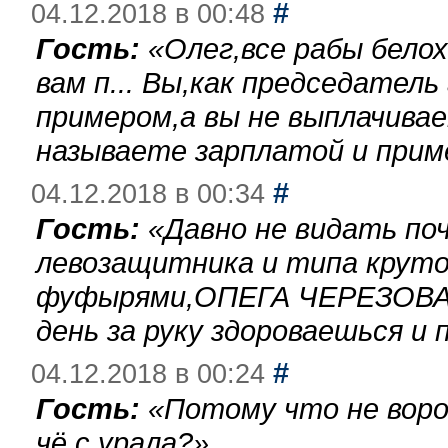
#
04.12.2018 в 00:48
Гость:
«
Олег,все рабы бело
вам п... Вы,как председател
примером,а вы не выплачива
называете зарплатой и при
#
04.12.2018 в 00:34
Гость:
«
Давно не видать по
левозащитника и типа круто
фуфырями,ОПЕГА ЧЕРЕЗОВА-
день за руку здороваешься и п
#
04.12.2018 в 00:24
Гость:
«
Потому что не воро
чё с урала?
»