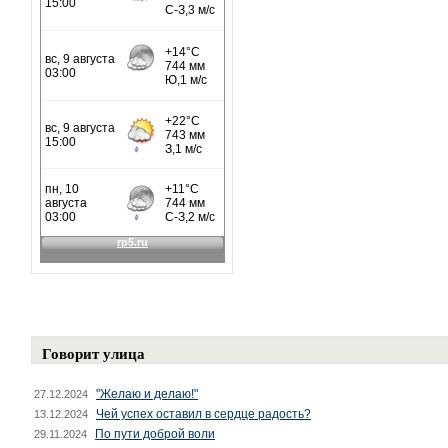
Говорит улица
"Желаю и делаю!"
27.12.2024
Чей успех оставил в сердце радость?
13.12.2024
По пути доброй воли
29.11.2024