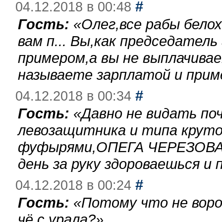
#
04.12.2018 в 00:48
Гость:
«
Олег,все рабы бело
вам п... Вы,как председател
примером,а вы не выплачива
называете зарплатой и при
#
04.12.2018 в 00:34
Гость:
«
Давно не видать по
левозащитника и типа круто
фуфырями,ОПЕГА ЧЕРЕЗОВА-
день за руку здороваешься и п
#
04.12.2018 в 00:24
Гость:
«
Потому что не воро
чё с урала?
»