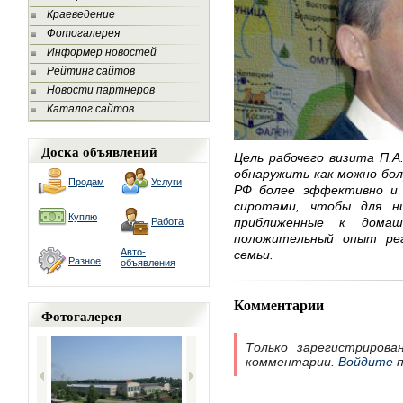
Краеведение
Фотогалерея
Информер новостей
Рейтинг сайтов
Новости партнеров
Каталог сайтов
Доска объявлений
Цель рабочего визита П.А.
обнаружить как можно бол
Продам
Услуги
РФ более эффективно и
сиротами, чтобы для ни
Куплю
приближенные к домаш
Работа
положительный опыт ре
Авто-
семьи.
Разное
объявления
Комментарии
Фотогалерея
Только зарегистрирова
комментарии.
Войдите
п