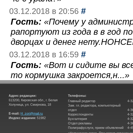
#
03.12.2018 в 20:56
Гость:
«
Почему у администр
рапортуют из года в в год п
дворцах и денег нету.НОНСЕ
#
03.12.2018 в 16:59
Гость:
«
Вот и сидите вы вс
то кормушка закроется,н...
»
Адрес редакции:
Телефоны:
613200, Кировская обл., г. Белая
Главный редактор
4-3
Холуница, ул. Смирнова, 18
Зам. гл. редактора, компьютерный
отдел
4-3
E-mail:
H_zori@mail.ru
Корреспонденты
4-3
Индекс издания:
51982
Бухгалтерия
4-3
Отдел рекламы
4-3
Полиграфуслуги, прием объявлений
4-4