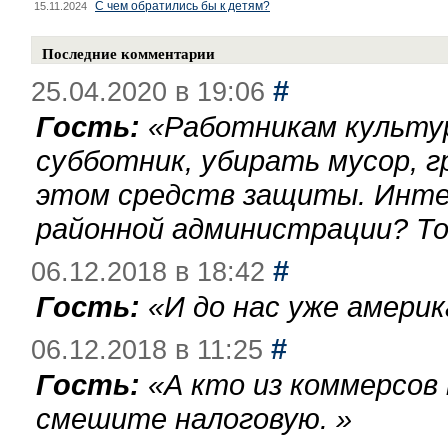
С чем обратились бы к детям?
15.11.2024
Последние комментарии
#
25.04.2020 в 19:06
Гость:
«
Работникам культу
субботник, убирать мусор, г
этом средств защиты. Инте
районной администрации? То
#
06.12.2018 в 18:42
Гость:
«
И до нас уже америк
#
06.12.2018 в 11:25
Гость:
«
А кто из коммерсов
смешите налоговую.
»