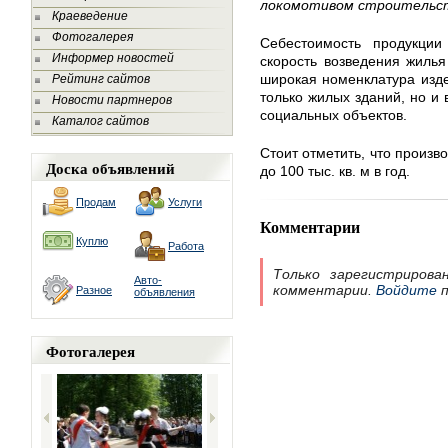
локомотивом строительств
Краеведение
Фотогалерея
Себестоимость продукции
Информер новостей
скорость возведения жилья 
широкая номенклатура изде
Рейтинг сайтов
только жилых зданий, но и 
Новости партнеров
социальных объектов.
Каталог сайтов
Стоит отметить, что произв
Доска объявлений
до 100 тыс. кв. м в год.
Продам
Услуги
Комментарии
Куплю
Работа
Только зарегистрирова
Авто-
комментарии.
Войдите
п
Разное
объявления
Фотогалерея