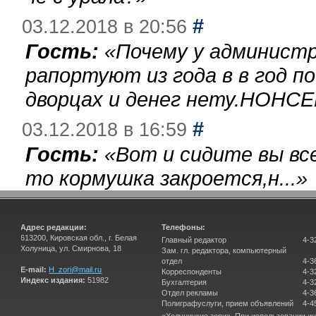
#
03.12.2018 в 20:56
Гость:
«
Почему у администр
рапортуют из года в в год п
дворцах и денег нету.НОНСЕ
#
03.12.2018 в 16:59
Гость:
«
Вот и сидите вы вс
то кормушка закроется,н...
»
Адрес редакции:
Телефоны:
613200, Кировская обл., г. Белая
Главный редактор
4-3
Холуница, ул. Смирнова, 18
Зам. гл. редактора, компьютерный
отдел
4-3
E-mail:
H_zori@mail.ru
Корреспонденты
4-3
Индекс издания:
51982
Бухгалтерия
4-3
Отдел рекламы
4-3
Полиграфуслуги, прием объявлений
4-4