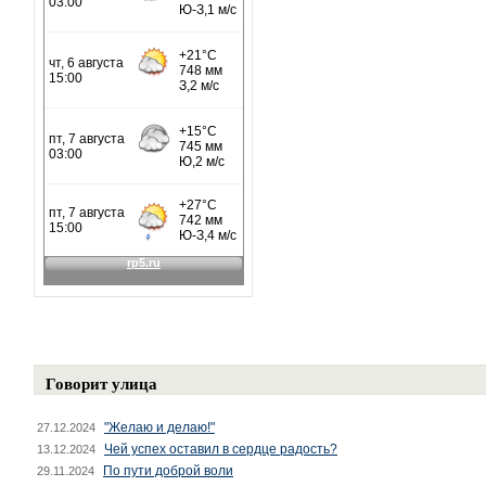
Говорит улица
"Желаю и делаю!"
27.12.2024
Чей успех оставил в сердце радость?
13.12.2024
По пути доброй воли
29.11.2024