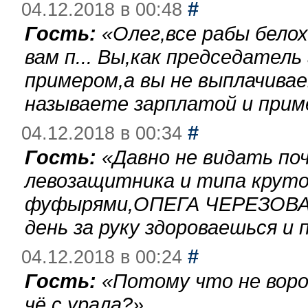
#
04.12.2018 в 00:48
Гость:
«
Олег,все рабы бело
вам п... Вы,как председател
примером,а вы не выплачива
называете зарплатой и при
#
04.12.2018 в 00:34
Гость:
«
Давно не видать по
левозащитника и типа круто
фуфырями,ОПЕГА ЧЕРЕЗОВА-
день за руку здороваешься и п
#
04.12.2018 в 00:24
Гость:
«
Потому что не воро
чё с урала?
»