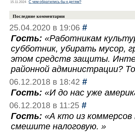
С чем обратились бы к детям?
15.11.2024
Последние комментарии
#
25.04.2020 в 19:06
Гость:
«
Работникам культу
субботник, убирать мусор, г
этом средств защиты. Инте
районной администрации? То
#
06.12.2018 в 18:42
Гость:
«
И до нас уже америк
#
06.12.2018 в 11:25
Гость:
«
А кто из коммерсов
смешите налоговую.
»