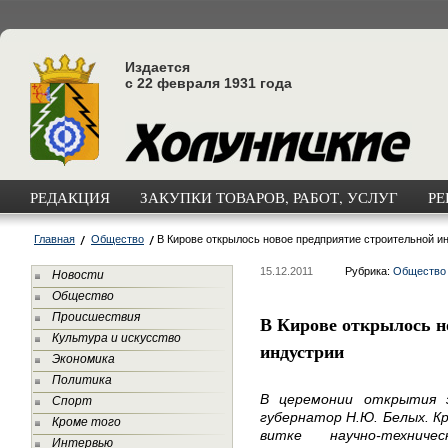
Издается
с 22 февраля 1931 года
РЕДАКЦИЯ
ЗАКУПКИ ТОВАРОВ, РАБОТ, УСЛУГ
РЕ
Главная
Общество
В Кирове открылось новое предприятие строительной и
15.12.2011
Рубрика:
Общество
Новости
Общество
Происшествия
В Кирове открылось н
Культура и искусство
индустрии
Экономика
Политика
В церемонии открытия з
Спорт
губернатор Н.Ю. Белых. К
Кроме того
витке научно-технич
Интервью