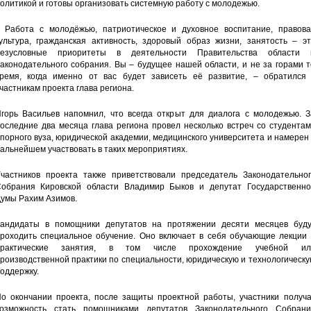
олитикой и готовы организовать системную работу с молодежью.
 Работа с молодёжью, патриотическое и духовное воспитание, правова
ультура, гражданская активность, здоровый образ жизни, занятость – эт
безусловные приоритеты в деятельности Правительства области 
аконодательного собрания. Вы – будущее нашей области, и не за горами 
ремя, когда именно от вас будет зависеть её развитие, – обратился 
частникам проекта глава региона.
горь Васильев напомнил, что всегда открыт для диалога с молодежью. З
оследние два месяца глава региона провел несколько встреч со студента
порного вуза, юридической академии, медицинского университета и намерен
альнейшем участвовать в таких мероприятиях.
частников проекта также приветствовали председатель Законодательног
обрания Кировской области Владимир Быков и депутат Государственно
умы Рахим Азимов.
андидаты в помощники депутатов на протяжении десяти месяцев буду
роходить специальное обучение. Оно включает в себя обучающие лекции 
практические занятия, в том числе прохождение учебной ил
роизводственной практики по специальности, юридическую и технологическ
оддержку.
о окончании проекта, после защиты проектной работы, участники получа
озможность стать помощниками депутатов Законодательного Собрани