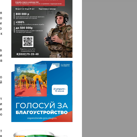
я
о
и
то
к
а
ми
 в
о
й
т
и
и
ую
т
я