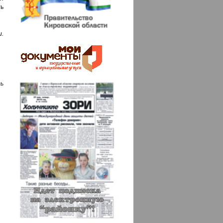
ь
.
ь