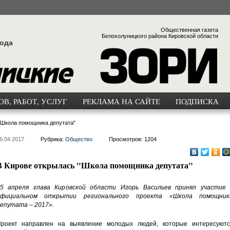
Общественная газета
Белохолуницкого района Кировской области
года
В, РАБОТ, УСЛУГ
РЕКЛАМА НА САЙТЕ
ПОДПИСКА
"Школа помощника депутата"
6.04.2017
Рубрика:
Общество
Просмотров: 1204
В Кирове открылась "Школа помощника депутата"
5 апреля глава Кировской области Игорь Васильев принял участие 
официальном открытии регионального проекта «Школа помощник
епутата – 2017».
роект направлен на выявление молодых людей, которые интересуютс