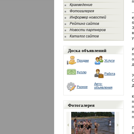
п
Краеведение
Фотогалерея
–
Информер новостей
к
Рейтинг сайтов
З
Новости партнеров
в
Каталог сайтов
у
Доска объявлений
И
п
о
Продам
Услуги
д
Куплю
Работа
У
С
Авто-
Д
Разное
объявления
К
п
Фотогалерея
п
п
П
в