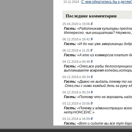
С чем обратились бы к детям
15.11.2024
Последние комментарии
#
25.04.2020 в 19:06
Гость:
«
Работникам культуры предлаг
Интересно, чья инициатива? Неужели
#
06.12.2018 в 18:42
Гость:
«
И до нас уже американцы добра
#
06.12.2018 в 11:25
Гость:
«
А кто из коммерсов платит 
#
04.12.2018 в 00:48
Гость:
«
Олег,все рабы белохолуницко
выплачиваете вовремя копейки,котор
#
04.12.2018 в 00:34
Гость:
«
Давно не видать почему то 
.Олег,ты с ними каждый день за руку зд
#
04.12.2018 в 00:24
Гость:
«
Потому что не воровать надо 
#
03.12.2018 в 20:56
Гость:
«
Почему у администрации всегд
нету.НОНСЕНС.
»
#
03.12.2018 в 16:59
Гость:
«
Вот и сидите вы все тут бара