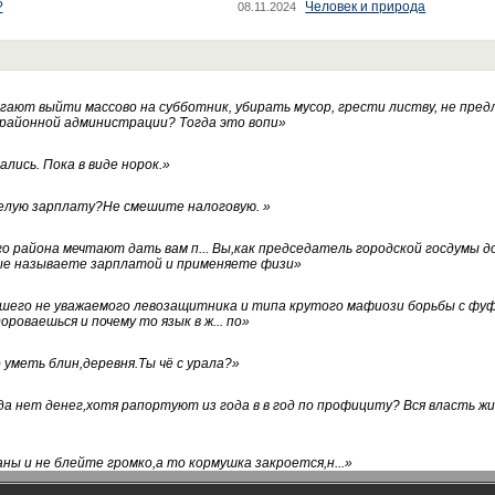
?
Человек и природа
08.11.2024
ают выйти массово на субботник, убирать мусор, грести листву, не пред
 районной администрации? Тогда это вопи
»
лись. Пока в виде норок.
»
белую зарплату?Не смешите налоговую.
»
го района мечтают дать вам п... Вы,как председатель городской госдумы 
ые называете зарплатой и применяете физи
»
нашего не уважаемого левозащитника и типа крутого мафиози борьбы с 
ороваешься и почему то язык в ж... по
»
уметь блин,деревня.Ты чё с урала?
»
а нет денег,хотя рапортуют из года в в год по профициту? Вся власть жи
ны и не блейте громко,а то кормушка закроется,н...
»