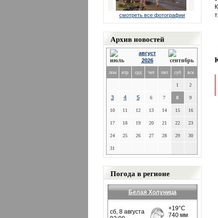
К
т
смотреть все фотографии
Архив новостей
август
2026
пон
втр
срд
чет
пят
суб
вск
1
2
3
4
5
6
7
8
9
10
11
12
13
14
15
16
17
18
19
20
21
22
23
24
25
26
27
28
29
30
31
Погода в регионе
Белая Холуница