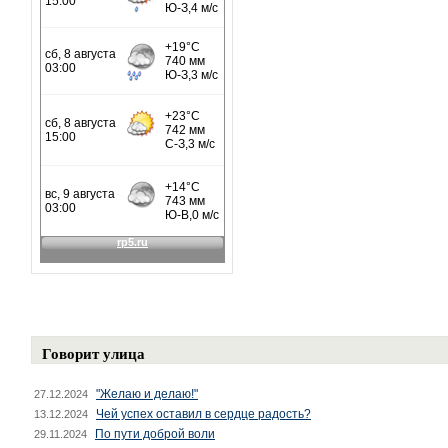
Говорит улица
"Желаю и делаю!"
27.12.2024
Чей успех оставил в сердце радость?
13.12.2024
По пути доброй воли
29.11.2024