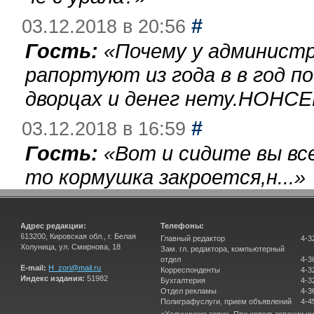
#
03.12.2018 в 20:56
Гость:
«
Почему у администр
рапортуют из года в в год п
дворцах и денег нету.НОНСЕ
#
03.12.2018 в 16:59
Гость:
«
Вот и сидите вы вс
то кормушка закроется,н...
»
Адрес редакции:
Телефоны:
613200, Кировская обл., г. Белая
Главный редактор
4-3
Холуница, ул. Смирнова, 18
Зам. гл. редактора, компьютерный
отдел
4-3
E-mail:
H_zori@mail.ru
Корреспонденты
4-3
Индекс издания:
51982
Бухгалтерия
4-3
Отдел рекламы
4-3
Полиграфуслуги, прием объявлений
4-4