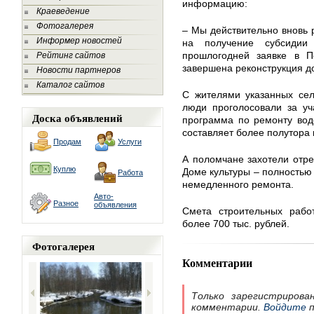
информацию:
Краеведение
Фотогалерея
– Мы действительно вновь 
Информер новостей
на получение субсидии
прошлогодней заявке в 
Рейтинг сайтов
завершена реконструкция до
Новости партнеров
Каталог сайтов
С жителями указанных сел
люди проголосовали за уч
Доска объявлений
программа по ремонту вод
составляет более полутора
Продам
Услуги
А поломчане захотели отре
Куплю
Доме культуры – полностью 
Работа
немедленного ремонта.
Авто-
Разное
объявления
Смета строительных работ
более 700 тыс. рублей.
Фотогалерея
Комментарии
Только зарегистрирова
комментарии.
Войдите
п