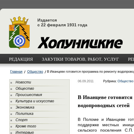
Издается
с 22 февраля 1931 года
РЕДАКЦИЯ
ЗАКУПКИ ТОВАРОВ, РАБОТ, УСЛУГ
РЕ
Главная
Общество
В Иванцеве готовится программа по ремонту водопрово
06.09.2011
Рубрика:
Общество
Новости
Общество
Происшествия
В Иванцеве готовится
Культура и искусство
водопроводных сетей
Экономика
Политика
В Поломе и Иванцеве гото
Спорт
поддержке местных иници
Кроме того
сельского поселения С.П
Интервью