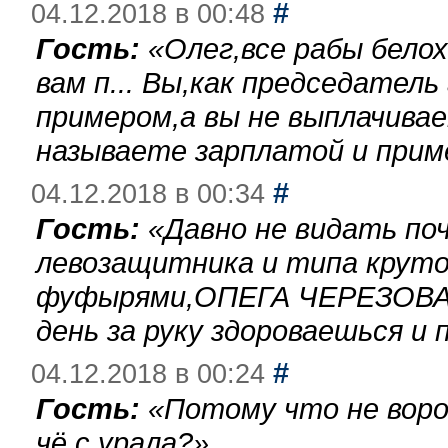
#
04.12.2018 в 00:48
Гость:
«
Олег,все рабы бело
вам п... Вы,как председател
примером,а вы не выплачива
называете зарплатой и при
#
04.12.2018 в 00:34
Гость:
«
Давно не видать по
левозащитника и типа круто
фуфырями,ОПЕГА ЧЕРЕЗОВА-
день за руку здороваешься и п
#
04.12.2018 в 00:24
Гость:
«
Потому что не воро
чё с урала?
»