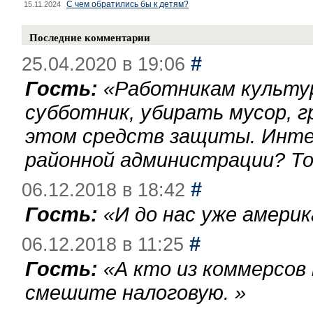
С чем обратились бы к детям?
15.11.2024
Последние комментарии
#
25.04.2020 в 19:06
Гость:
«
Работникам культу
субботник, убирать мусор, г
этом средств защиты. Инте
районной администрации? То
#
06.12.2018 в 18:42
Гость:
«
И до нас уже америк
#
06.12.2018 в 11:25
Гость:
«
А кто из коммерсов
смешите налоговую.
»