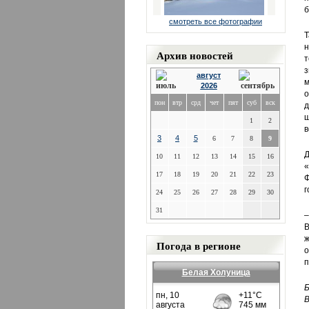
б
смотреть все фотографии
Т
н
Архив новостей
т
з
август
2026
о
пон
втр
срд
чет
пят
суб
вск
д
1
2
в
3
4
5
6
7
8
9
Д
10
11
12
13
14
15
16
«
17
18
19
20
21
22
23
Ф
г
24
25
26
27
28
29
30
31
–
В
ж
Погода в регионе
о
п
Белая Холуница
Б
В