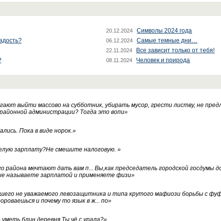
Символы 2024 года
20.12.2024
радость?
Самые темные дни…
06.12.2024
Все зависит только от тебя!
22.11.2024
?
Человек и природа
08.11.2024
ают выйти массово на субботник, убирать мусор, грести листву, не пред
 районной администрации? Тогда это вопи
»
лись. Пока в виде норок.
»
белую зарплату?Не смешите налоговую.
»
го района мечтают дать вам п... Вы,как председатель городской госдумы 
ые называете зарплатой и применяете физи
»
нашего не уважаемого левозащитника и типа крутого мафиози борьбы с 
ороваешься и почему то язык в ж... по
»
уметь блин,деревня.Ты чё с урала?
»