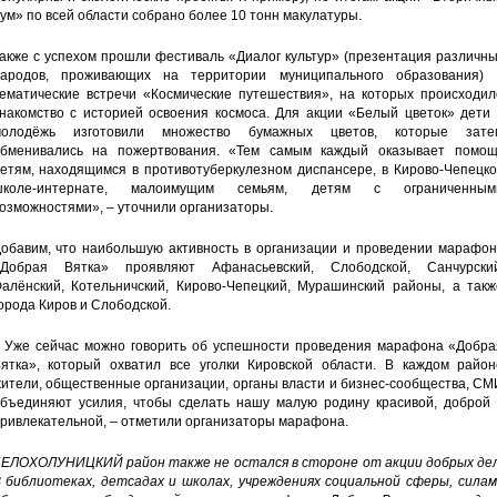
ум» по всей области собрано более 10 тонн макулатуры.
акже с успехом прошли фестиваль «Диалог культур» (презентация различн
ародов, проживающих на территории муниципального образования) 
ематические встречи «Космические путешествия», на которых происходил
накомство с историей освоения космоса. Для акции «Белый цветок» дети 
молодёжь изготовили множество бумажных цветов, которые зате
бменивались на пожертвования. «Тем самым каждый оказывает помощ
етям, находящимся в противотуберкулезном диспансере, в Кирово-Чепецко
школе-интернате, малоимущим семьям, детям с ограниченным
озможностями», – уточнили организаторы.
обавим, что наибольшую активность в организации и проведении марафон
Добрая Вятка» проявляют Афанасьевский, Слободской, Санчурский
алёнский, Котельничский, Кирово-Чепецкий, Мурашинский районы, а такж
орода Киров и Слободской.
 Уже сейчас можно говорить об успешности проведения марафона «Добра
ятка», который охватил все уголки Кировской области. В каждом район
ители, общественные организации, органы власти и бизнес-сообщества, С
бъединяют усилия, чтобы сделать нашу малую родину красивой, доброй 
ривлекательной, – отметили организаторы марафона.
ЕЛОХОЛУНИЦКИЙ район также не остался в стороне от акции добрых дел
 библиотеках, детсадах и школах, учреждениях социальной сферы, силам