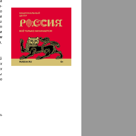
а
-
о
в
и
т
м
м
,
й
х
х
ы
ю
ь