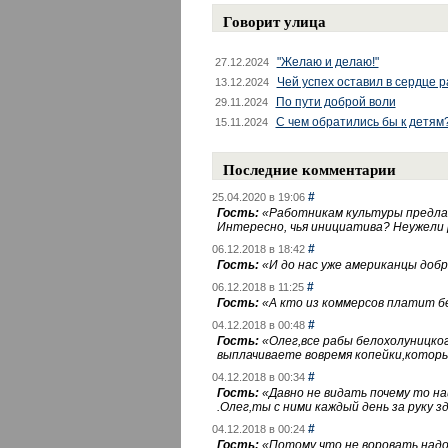
Говорит улица
"Желаю и делаю!"
27.12.2024
Чей успех оставил в сердце 
13.12.2024
По пути доброй воли
29.11.2024
С чем обратились бы к детям
15.11.2024
Последние комментарии
#
25.04.2020 в 19:06
Гость:
«
Работникам культуры предлаг
Интересно, чья инициатива? Неужели
#
06.12.2018 в 18:42
Гость:
«
И до нас уже американцы добра
#
06.12.2018 в 11:25
Гость:
«
А кто из коммерсов платит 
#
04.12.2018 в 00:48
Гость:
«
Олег,все рабы белохолуницко
выплачиваете вовремя копейки,котор
#
04.12.2018 в 00:34
Гость:
«
Давно не видать почему то 
.Олег,ты с ними каждый день за руку зд
#
04.12.2018 в 00:24
Гость:
«
Потому что не воровать надо 