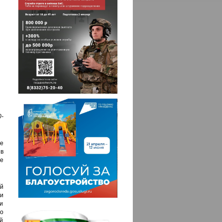
-
е
 в
е
й
 и
ли
о
ый