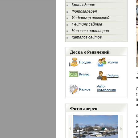
Краеведение
Фотогалерея
Информер новостей
Рейтинг сайтов
Новости партнеров
Каталог сайтов
Доска объявлений
Продам
Услуги
Н
Куплю
Работа
л
Авто-
О
Разное
объявления
с
п
о
Фотогалерея
К
о
м
у
п