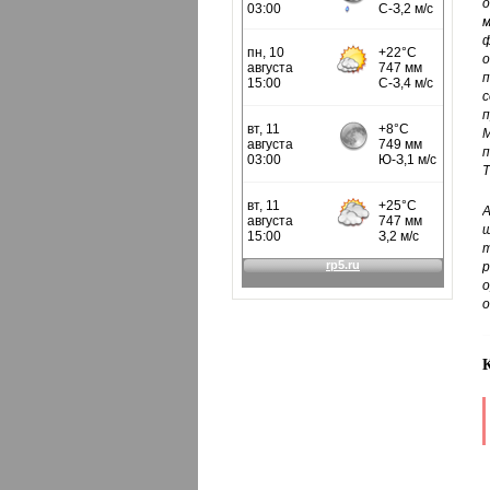
о
м
ф
о
п
с
п
М
п
Т
А
ш
т
р
о
о