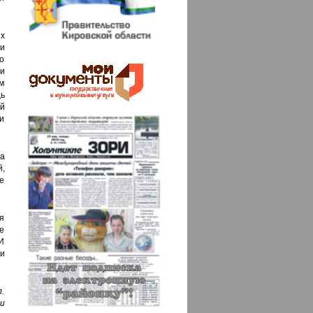
ых
и
о
и
м
ь
й
и
а
,
е
я
е
МИ
и
.
и