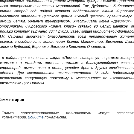
бщественных объединений в рамках марафона «Добрая Вятка» проведен
асса интересных и полезных мероприятий. Так, Дубровская библиотека
илиал второй год подряд активно поддерживает акцию Кировског
бластного отделения Детского фонда «Белый цветок», организуемую 
омощь детям, больным туберкулезом. Участницами клуба «Девичник» 
отрудниками дубровского «храма книги» связано 90 белых цветков, о
родажи которых выручено 3044 рубля. Заведующая библиотекой-филиало
.Н. Сырчина выражает благодарность всем неравнодушным жителя
оселка, в особенности волонтерам Ксении Маточкиной, Виктории Дукса
атьяне Бубновой, Веронике, Эльвире и Кристине Опалевым.
 в райцентре состоялась акция «Помощь ветерану», в рамках которо
кольники и молодежь помогли пожилым в благоустройстве частны
ерриторий, мытье окон и полов, укладке дров и других хозяйственны
аботах. Для воспитанников школы-интерната IV вида добровольц
рганизовали концертную программу и мастер-класс по изготовлени
ткрыток ко Дню Победы.
Комментарии
Только зарегистрированные пользователи могут оставлят
комментарии.
Войдите
пожалуйста.