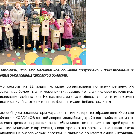
апомним, что это масштабное событие приурочено к празднованию 80
етия образования Кировской области.
но состоит из 22 акций, которые организованы по всему региону. Уж
остоялись более тысячи мероприятий, свыше 45 тысяч человек включились
роведение добрых дел. Их партнёрами стали общественные и молодёжны
рганизации, благотворительные фонды, музеи, библиотеки и т. д.
ак сообщили организаторы марафона – министерство образования Кировско
бласти и КОГАУ «Областной дворец молодёжи», в районах наиболее активно
ассово прошла спортивная акция «Чемпионат по планке», в которой приня
частие молодые спортсмены, люди зрелого возраста и школьники. Особ
опулярны и экологические проекты. К примеру, по итогам акции «Вторичн