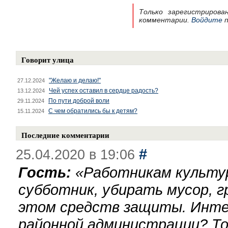
Только зарегистрирова
комментарии.
Войдите
п
Говорит улица
"Желаю и делаю!"
27.12.2024
Чей успех оставил в сердце радость?
13.12.2024
По пути доброй воли
29.11.2024
С чем обратились бы к детям?
15.11.2024
Последние комментарии
#
25.04.2020 в 19:06
Гость:
«
Работникам культу
субботник, убирать мусор, г
этом средств защиты. Инте
районной администрации? То