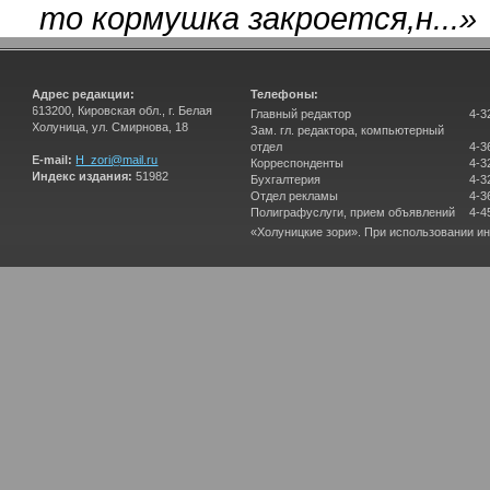
то кормушка закроется,н...
»
Адрес редакции:
Телефоны:
613200, Кировская обл., г. Белая
Главный редактор
4-3
Холуница, ул. Смирнова, 18
Зам. гл. редактора, компьютерный
отдел
4-3
E-mail:
H_zori@mail.ru
Корреспонденты
4-3
Индекс издания:
51982
Бухгалтерия
4-3
Отдел рекламы
4-3
Полиграфуслуги, прием объявлений
4-4
«Холуницкие зори». При использовании и