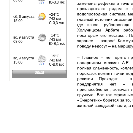
замечены дефекты и течь в
прокладывают рядом с те
водопроводная система ме
главный источник опасений 
где износ трубопровода
Холуницком Арбате раб
некоторым его местам… По
заранее – вопрос! Коммун
поводу недосуг – на маршру
– Главное – не терять пр
напарникам стажист А.Е.
полная слаженность, коллег
подсказок помнят точки по
ревизии. Проходят – в
предприятия нет – в
приспособления, включая л
вручную. Вот так скромны
«Энергетик» борется за то,
жителей заводской части, 