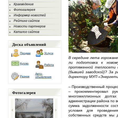
Краеведение
Фотогалерея
Информер новостей
Рейтинг сайтов
Новости партнеров
Каталог сайтов
Доска объявлений
Продам
Услуги
В середине лета горожане
ли подготовка к новом
Куплю
Работа
протяженной теплосети 
(бывшей заводской)? За р
Авто-
директору МУП «Энергети
Разное
объявления
– Производственный процес
– прокомментировал ру
Фотогалерея
многомиллионных долга
администрации района по в
сумма задолженности сост
условия для проведени
собственных средств мы д