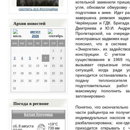
котельной заменили прише
угля, обновили обмуровку
смотреть все фотографии
подготовки к зиме. Идет р
завершена ревизия задви
Архив новостей
Черёмушки и ГДК. Бригада 
Дмитриева и Ю.И. Андре
август
Пролетарской, на очереди
2026
неисправных задвижек еще 
пон
втр
срд
чет
пят
суб
вск
пояснил, что в системе
«Энергетик», их задейств
1
2
конструкции. С учетом 
3
4
5
6
7
8
9
существование в 1969 го
вызывает серьезные опа
10
11
12
13
14
15
16
ситуаций, когда ради у
17
18
19
20
21
22
23
приходится останавливать
подачу теплоносител
24
25
26
27
28
29
30
подготовительных рабо
31
максимуму пополнить з
запланировано.
Погода в регионе
Понятно, что окончательно
части райцентра не получи
Белая Холуница
индивидуальных насосов н
разбалансирована; кое-г
приходится открывать с 