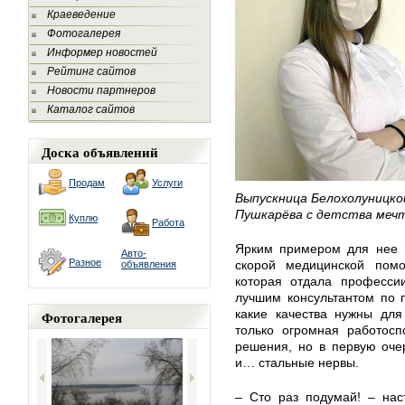
Краеведение
Фотогалерея
Информер новостей
Рейтинг сайтов
Новости партнеров
Каталог сайтов
Доска объявлений
Продам
Услуги
Выпускница Белохолуницко
Пушкарёва с детства мечт
Куплю
Работа
Ярким примером для нее 
Авто-
Разное
скорой медицинской пом
объявления
которая отдала профессии
лучшим консультантом по 
какие качества нужны для
Фотогалерея
только огромная работосп
решения, но в первую оче
и… стальные нервы.
– Сто раз подумай! – нас