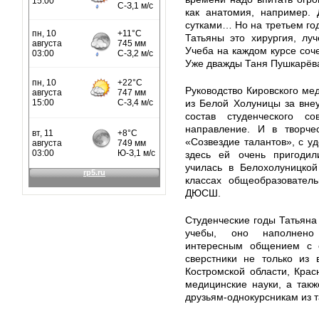
как анатомия, например. 
сутками… Но на третьем го
Татьяны это хирургия, луч
Учеба на каждом курсе соче
Уже дважды Таня Пушкарёва
Руководство Кировского ме
из Белой Холуницы за внеу
состав студенческого со
направление. И в творчес
«Созвездие талантов», с уд
здесь ей очень пригодил
училась в Белохолуницкой
классах общеобразовател
ДЮСШ.
Студенческие годы Татьяна
учебы, оно наполнено
интересным общением с 
сверстники не только из 
Костромской области, Красн
медицинские науки, а так
друзьям-однокурсникам из т