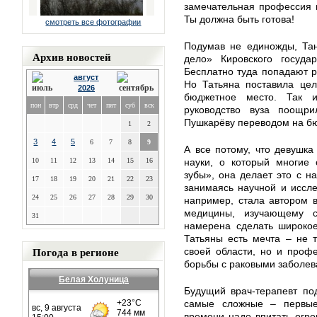
замечательная профессия в
Ты должна быть готова!
смотреть все фотографии
Подумав не единожды, Тан
Архив новостей
дело» Кировского государ
Бесплатно туда попадают ра
август
Но Татьяна поставила цел
2026
бюджетное место. Так 
пон
втр
срд
чет
пят
суб
вск
руководство вуза поощри
Пушкарёву переводом на бю
1
2
3
4
5
6
7
8
9
А все потому, что девушка
10
11
12
13
14
15
16
науки, о который многие
зубы», она делает это с н
17
18
19
20
21
22
23
занимаясь научной и иссле
24
25
26
27
28
29
30
например, стала автором в
медицины, изучающему с
31
намерена сделать широкое
Татьяны есть мечта – не 
Погода в регионе
своей области, но и проф
борьбы с раковыми заболев
Белая Холуница
Будущий врач-терапевт под
самые сложные – первые 
времени надо впитать огр