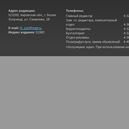
Адрес редакции:
Телефоны:
613200, Кировская обл., г. Белая
Главный редактор
4-3
Холуница, ул. Смирнова, 18
Зам. гл. редактора, компьютерный
отдел
4-3
E-mail:
H_zori@mail.ru
Корреспонденты
4-3
Индекс издания:
51982
Бухгалтерия
4-3
Отдел рекламы
4-3
Полиграфуслуги, прием объявлений
4-4
«Холуницкие зори». При использовании и