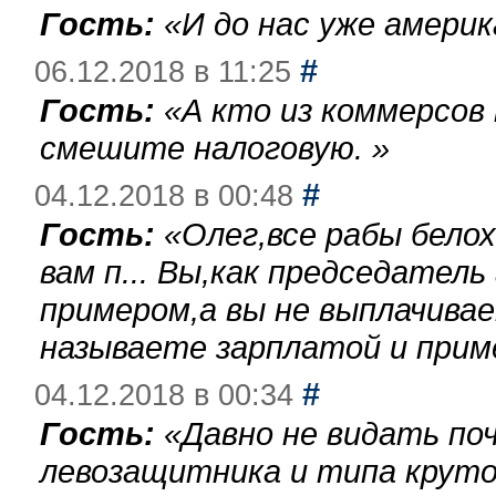
Гость:
«
И до нас уже америк
#
06.12.2018 в 11:25
Гость:
«
А кто из коммерсов
смешите налоговую.
»
#
04.12.2018 в 00:48
Гость:
«
Олег,все рабы бело
вам п... Вы,как председател
примером,а вы не выплачива
называете зарплатой и при
#
04.12.2018 в 00:34
Гость:
«
Давно не видать по
левозащитника и типа круто