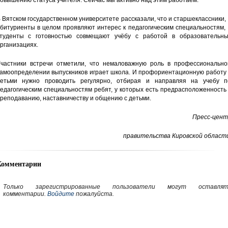
овышению статуса учителя. Сейчас мы активно над этим работаем.
 Вятском государственном университете рассказали, что и старшеклассники,
битуриенты в целом проявляют интерес к педагогическим специальностям,
туденты с готовностью совмещают учёбу с работой в образовательны
рганизациях.
частники встречи отметили, что немаловажную роль в профессионально
амоопределении выпускников играет школа. И профориентационную работу 
етьми нужно проводить регулярно, отбирая и направляя на учебу п
едагогическим специальностям ребят, у которых есть предрасположенность
реподаванию, наставничеству и общению с детьми.
Пресс-цент
правительства Кировской области
Комментарии
Только зарегистрированные пользователи могут оставлят
комментарии.
Войдите
пожалуйста.