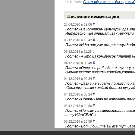
С чем обратились бы к детям
15.11.2024
Последние комментарии
#
25.04.2020 в 19:06
Гость:
«
Работникам культуры предлаг
Интересно, чья инициатива? Неужели
#
06.12.2018 в 18:42
Гость:
«
И до нас уже американцы добра
#
06.12.2018 в 11:25
Гость:
«
А кто из коммерсов платит 
#
04.12.2018 в 00:48
Гость:
«
Олег,все рабы белохолуницко
выплачиваете вовремя копейки,котор
#
04.12.2018 в 00:34
Гость:
«
Давно не видать почему то 
.Олег,ты с ними каждый день за руку зд
#
04.12.2018 в 00:24
Гость:
«
Потому что не воровать надо 
#
03.12.2018 в 20:56
Гость:
«
Почему у администрации всегд
нету.НОНСЕНС.
»
#
03.12.2018 в 16:59
Гость:
«
Вот и сидите вы все тут бара