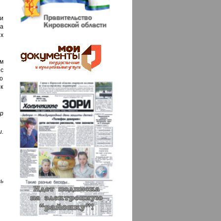
 и
 а
х
м
с
о
 к
р
.
ь