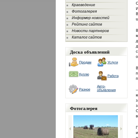
С
Краеведение
И
Фотогалерея
В
Информер новостей
ш
Рейтинг сайтов
В
Новости партнеров
м
Каталог сайтов
д
д
Доска объявлений
с
о
Продам
Услуги
В
п
Куплю
Работа
п
Авто-
Разное
–
объявления
к
з
з
Фотогалерея
О
в
Г
и