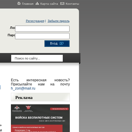
Главная
Карта сайта
Контакты
Регистрация
|
Забыли пароль
Логин
Пароль
Есть интересная новость?
Присылайте нам на почту
h_zori@mail.ru
Реклама
л»
и