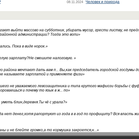
?
Человек и природа
08.11.2024
ают выйти массово на субботник, убирать мусор, грести листву, не пред
 районной администрации? Тогда это вопи
»
лись. Пока в виде норок.
»
белую зарплату?Не смешите налоговую.
»
го района мечтают дать вам п... Вы,как председатель городской госдумы 
ые называете зарплатой и применяете физи
»
нашего не уважаемого левозащитника и типа крутого мафиози борьбы с 
ороваешься и почему то язык в ж... по
»
уметь блин,деревня.Ты чё с урала?
»
а нет денег,хотя рапортуют из года в в год по профициту? Вся власть жи
ны и не блейте громко,а то кормушка закроется,н...
»