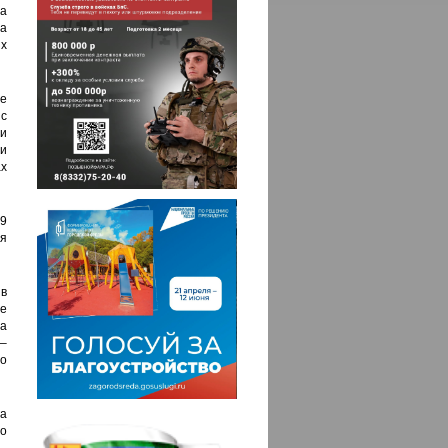
а
та
х
е
с
и
и
ах
9
ля
в
е
ла
–
о
га
о