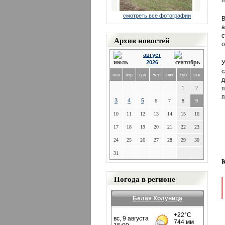
п
смотреть все фотографии
В
а
с
Архив новостей
о
август
2026
У
с
пон
втр
срд
чет
пят
суб
вск
д
1
2
п
п
3
4
5
6
7
8
9
10
11
12
13
14
15
16
17
18
19
20
21
22
23
24
25
26
27
28
29
30
31
Погода в регионе
Белая Холуница