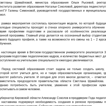
ветланы Шумайловой, министра образования Ольги Рысевой, ректор
нститута развития образования Натальи Соколовой, директора пединститу
ятГУ Галины Симоновой, руководителей государственных и муниципальны
кол.
 рамках мероприятия состоялась презентация модели, по которой будущи
олодые специалисты проходят в стенах опорного университета обучение 
вумя профилями подготовки и рассказали об особенностях реализаци
анной программы. Главный упор делается на осознанный выбор студентам
воего будущего профиля, а также на возможности его смены на 1 – 2 курс
бучения.
 настоящее время в Вятском государственном университете реализуется 3
рограмм подготовки педагогических кадров, и количество бюджетных мест д
оступления на учительские специальности ежегодно увеличивается.
 Перед системой образования стоит задача не только создать школу, 
оторой хотят учиться дети, но и такую образовательную организацию, гд
ахотят работать учителя. И сегодня для этого многое делается, – отмети
аместитель председателя правительства области Светлана Шумайлова. 
днако потребность быть учителем, уважение к этой профессии нужн
оспитывать в самом человеке.
убернатор Кировской области Александр Соколов в преддверии Года педаго
 наставника подчеркнул необходимость создания в регионе программы п