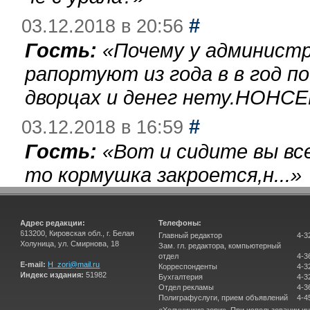
#
03.12.2018 в 20:56
Гость:
«
Почему у администр
рапортуют из года в в год п
дворцах и денег нету.НОНСЕ
#
03.12.2018 в 16:59
Гость:
«
Вот и сидите вы вс
то кормушка закроется,н...
»
Адрес редакции:
Телефоны:
613200, Кировская обл., г. Белая
Главный редактор
4-3
Холуница, ул. Смирнова, 18
Зам. гл. редактора, компьютерный
отдел
4-3
E-mail:
H_zori@mail.ru
Корреспонденты
4-3
Индекс издания:
51982
Бухгалтерия
4-3
Отдел рекламы
4-3
Полиграфуслуги, прием объявлений
4-4