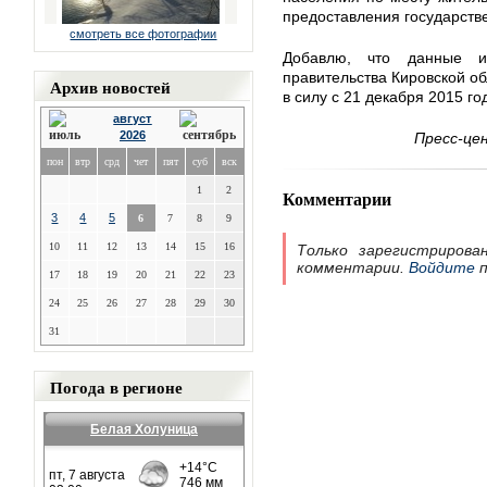
предоставления государств
смотреть все фотографии
Добавлю, что данные и
правительства Кировской об
Архив новостей
в силу с 21 декабря 2015 го
август
2026
Пресс-це
пон
втр
срд
чет
пят
суб
вск
1
2
Комментарии
3
4
5
6
7
8
9
10
11
12
13
14
15
16
Только зарегистрирова
комментарии.
Войдите
п
17
18
19
20
21
22
23
24
25
26
27
28
29
30
31
Погода в регионе
Белая Холуница