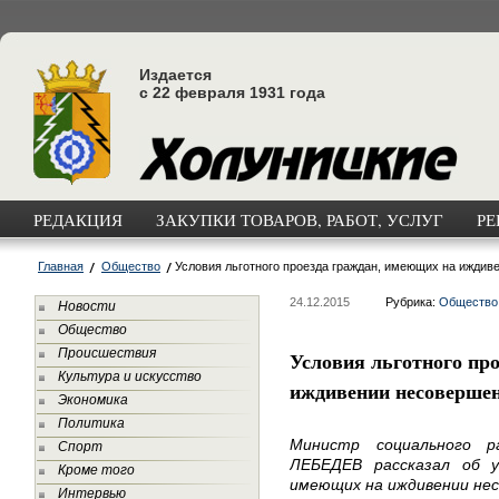
Издается
с 22 февраля 1931 года
РЕДАКЦИЯ
ЗАКУПКИ ТОВАРОВ, РАБОТ, УСЛУГ
РЕ
Главная
Общество
Условия льготного проезда граждан, имеющих на иждив
24.12.2015
Рубрика:
Общество
Новости
Общество
Происшествия
Условия льготного пр
Культура и искусство
иждивении несовершен
Экономика
Политика
Министр социального р
Спорт
ЛЕБЕДЕВ рассказал об у
Кроме того
имеющих на иждивении не
Интервью