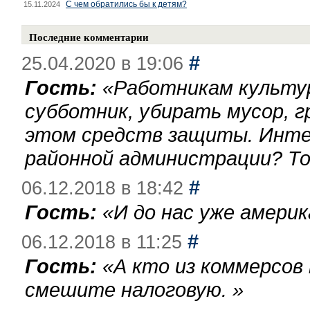
С чем обратились бы к детям?
15.11.2024
Последние комментарии
#
25.04.2020 в 19:06
Гость:
«
Работникам культу
субботник, убирать мусор, г
этом средств защиты. Инте
районной администрации? То
#
06.12.2018 в 18:42
Гость:
«
И до нас уже америк
#
06.12.2018 в 11:25
Гость:
«
А кто из коммерсов
смешите налоговую.
»