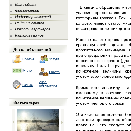
Краеведение
– В связи с обращениями ж
Фотогалерея
условия предоставления 
Информер новостей
категориям граждан. Речь 
которых имеют статус мно
Рейтинг сайтов
несовершеннолетних детей.
Новости партнеров
Каталог сайтов
Раньше на это право прет
среднедушевой доход 
Доска объявлений
прожиточного минимума. В
при определении права на 
Продам
Услуги
пенсионного возраста (для 
инвалиду II или III групп, 
Куплю
исчисление величины ср
Работа
учётом всех членов многоде
Авто-
Разное
объявления
Кроме того, инвалиду II и
имеющему в составе сво
исчисление величины средн
Фотогалерея
учётом членов его семьи.
Эти изменения позволят бо
льготным проездом на общ
права на него следует о
населения по месту жител