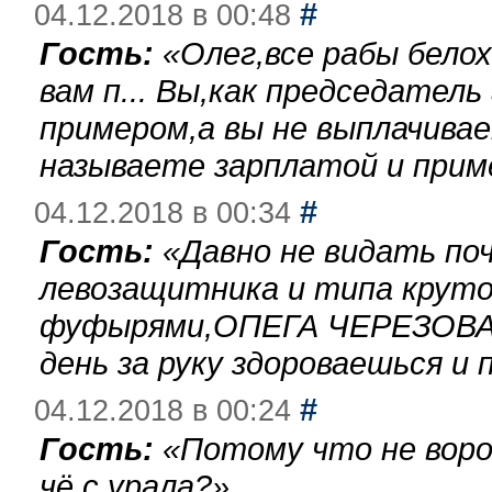
#
04.12.2018 в 00:48
Гость:
«
Олег,все рабы бело
вам п... Вы,как председател
примером,а вы не выплачива
называете зарплатой и при
#
04.12.2018 в 00:34
Гость:
«
Давно не видать по
левозащитника и типа круто
фуфырями,ОПЕГА ЧЕРЕЗОВА-
день за руку здороваешься и п
#
04.12.2018 в 00:24
Гость:
«
Потому что не воро
чё с урала?
»