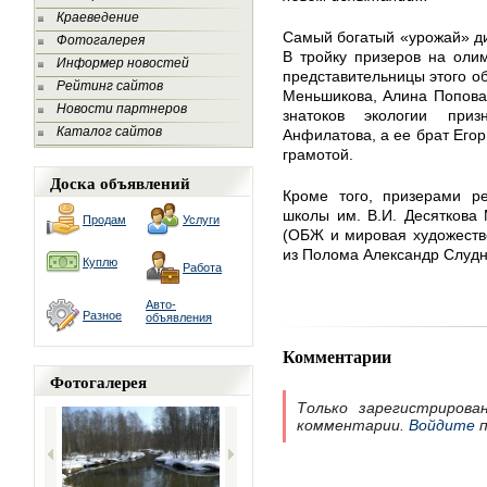
Краеведение
Самый богатый «урожай» ди
Фотогалерея
В тройку призеров на оли
Информер новостей
представительницы этого о
Рейтинг сайтов
Меньшикова, Алина Попова
Новости партнеров
знатоков экологии при
Каталог сайтов
Анфилатова, а ее брат Егор
грамотой.
Доска объявлений
Кроме того, призерами ре
школы им. В.И. Десяткова
Продам
Услуги
(ОБЖ и мировая художестве
из Полома Александр Слудни
Куплю
Работа
Авто-
Разное
объявления
Комментарии
Фотогалерея
Только зарегистрирова
комментарии.
Войдите
п