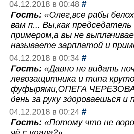
#
04.12.2018 в 00:48
Гость:
«
Олег,все рабы бело
вам п... Вы,как председател
примером,а вы не выплачива
называете зарплатой и при
#
04.12.2018 в 00:34
Гость:
«
Давно не видать по
левозащитника и типа круто
фуфырями,ОПЕГА ЧЕРЕЗОВА-
день за руку здороваешься и п
#
04.12.2018 в 00:24
Гость:
«
Потому что не воро
чё с урала?
»