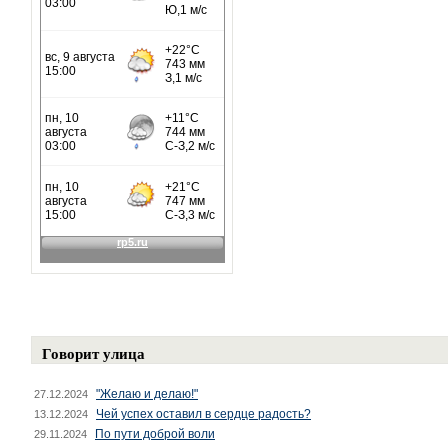
Говорит улица
"Желаю и делаю!"
27.12.2024
Чей успех оставил в сердце радость?
13.12.2024
По пути доброй воли
29.11.2024