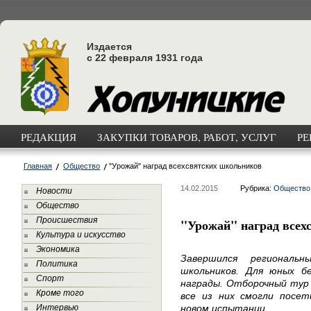
Издается
с 22 февраля 1931 года
РЕДАКЦИЯ
ЗАКУПКИ ТОВАРОВ, РАБОТ, УСЛУГ
РЕ
Главная
Общество
"Урожай" наград всехсвятских школьников
14.02.2015
Рубрика:
Общество
Новости
Общество
Происшествия
"Урожай" наград всех
Культура и искусство
Экономика
Завершился региональн
Политика
школьников. Для юных б
Спорт
награды. Отборочный тур 
Кроме того
все из них смогли посе
Интервью
новом испытании...