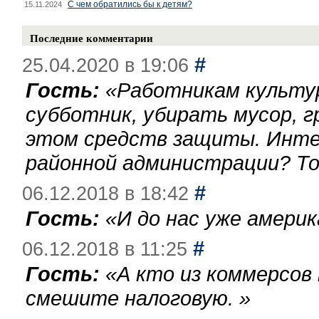
С чем обратились бы к детям?
15.11.2024
Последние комментарии
#
25.04.2020 в 19:06
Гость:
«
Работникам культу
субботник, убирать мусор, г
этом средств защиты. Инте
районной администрации? То
#
06.12.2018 в 18:42
Гость:
«
И до нас уже америк
#
06.12.2018 в 11:25
Гость:
«
А кто из коммерсов
смешите налоговую.
»