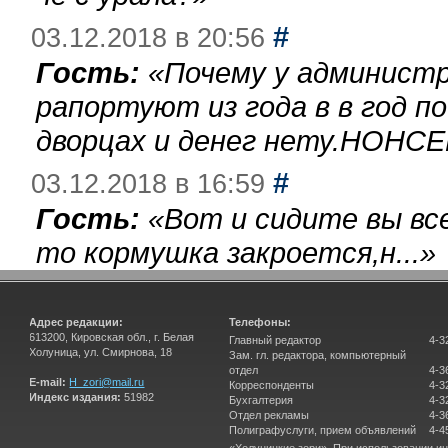
#
03.12.2018 в 20:56
Гость:
«
Почему у администр
рапортуют из года в в год п
дворцах и денег нету.НОНСЕ
#
03.12.2018 в 16:59
Гость:
«
Вот и сидите вы вс
то кормушка закроется,н...
»
Адрес редакции:
Телефоны:
613200, Кировская обл., г. Белая
Главный редактор
4-3
Холуница, ул. Смирнова, 18
Зам. гл. редактора, компьютерный
отдел
4-3
E-mail:
H_zori@mail.ru
Корреспонденты
4-3
Индекс издания:
51982
Бухгалтерия
4-3
Отдел рекламы
4-3
Полиграфуслуги, прием объявлений
4-4