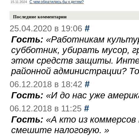
С чем обратились бы к детям?
15.11.2024
Последние комментарии
#
25.04.2020 в 19:06
Гость:
«
Работникам культу
субботник, убирать мусор, г
этом средств защиты. Инте
районной администрации? То
#
06.12.2018 в 18:42
Гость:
«
И до нас уже америк
#
06.12.2018 в 11:25
Гость:
«
А кто из коммерсов
смешите налоговую.
»