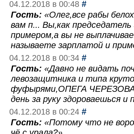
#
04.12.2018 в 00:48
Гость:
«
Олег,все рабы бело
вам п... Вы,как председател
примером,а вы не выплачива
называете зарплатой и при
#
04.12.2018 в 00:34
Гость:
«
Давно не видать по
левозащитника и типа круто
фуфырями,ОПЕГА ЧЕРЕЗОВА-
день за руку здороваешься и п
#
04.12.2018 в 00:24
Гость:
«
Потому что не воро
чё с урала?
»