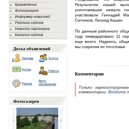
Результатом нашей выл
Краеведение
уничтожившие немало го
Фотогалерея
участвовали Геннадий Ма
Информер новостей
Ситников, Леонид Кашин.
Рейтинг сайтов
Новости партнеров
По данным районного обще
Каталог сайтов
году ликвидировано 11 се
еще много. Надеюсь, общи
мы сократим их поголовье.
Доска объявлений
Продам
Услуги
Куплю
Работа
Комментарии
Авто-
Разное
объявления
Только зарегистрирова
комментарии.
Войдите
п
Фотогалерея