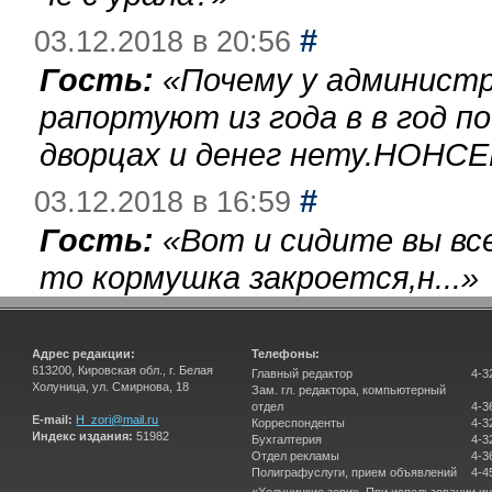
#
03.12.2018 в 20:56
Гость:
«
Почему у администр
рапортуют из года в в год п
дворцах и денег нету.НОНСЕ
#
03.12.2018 в 16:59
Гость:
«
Вот и сидите вы вс
то кормушка закроется,н...
»
Адрес редакции:
Телефоны:
613200, Кировская обл., г. Белая
Главный редактор
4-3
Холуница, ул. Смирнова, 18
Зам. гл. редактора, компьютерный
отдел
4-3
E-mail:
H_zori@mail.ru
Корреспонденты
4-3
Индекс издания:
51982
Бухгалтерия
4-3
Отдел рекламы
4-3
Полиграфуслуги, прием объявлений
4-4