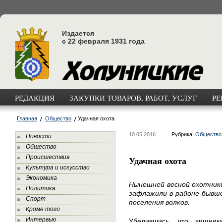
Издается
с 22 февраля 1931 года
РЕДАКЦИЯ
ЗАКУПКИ ТОВАРОВ, РАБОТ, УСЛУГ
РЕ
Главная
Общество
Удачная охота
10.05.2016
Рубрика:
Общество
Новости
Общество
Происшествия
Удачная охота
Культура и искусство
Экономика
Нынешней весной охотники
Политика
зафлажили в районе бывше
Спорт
поселения волков.
Кроме того
Интервью
Убедившись, что хищни