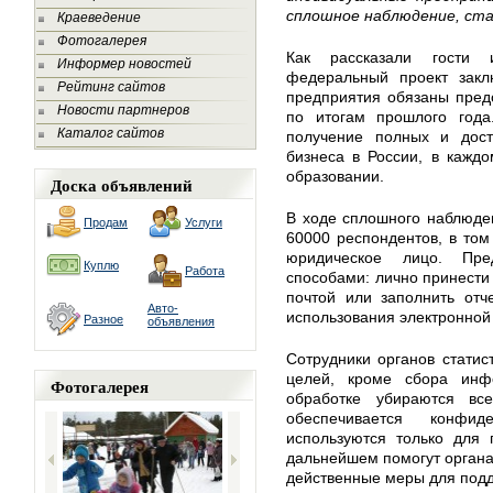
сплошное наблюдение, ста
Краеведение
Фотогалерея
Как рассказали гости 
Информер новостей
федеральный проект зак
Рейтинг сайтов
предприятия обязаны предо
Новости партнеров
по итогам прошлого год
Каталог сайтов
получение полных и дост
бизнеса в России, в кажд
образовании.
Доска объявлений
В ходе сплошного наблюден
Продам
Услуги
60000 респондентов, в то
юридическое лицо. Пре
Куплю
Работа
способами: лично принести 
почтой или заполнить отч
Авто-
использования электронной
Разное
объявления
Сотрудники органов статис
целей, кроме сбора инф
Фотогалерея
обработке убираются в
обеспечивается конфид
используются только для 
дальнейшем помогут органа
действенные меры для подд