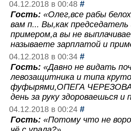
#
04.12.2018 в 00:48
Гость:
«
Олег,все рабы бело
вам п... Вы,как председател
примером,а вы не выплачива
называете зарплатой и при
#
04.12.2018 в 00:34
Гость:
«
Давно не видать по
левозащитника и типа круто
фуфырями,ОПЕГА ЧЕРЕЗОВА-
день за руку здороваешься и п
#
04.12.2018 в 00:24
Гость:
«
Потому что не воро
чё с урала?
»