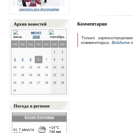
смотреть все фотографии
Комментарии
Архив новостей
август
2026
Только зарегистрирова
комментарии.
Войдите
п
пон
втр
срд
чет
пят
суб
вск
1
2
3
4
5
6
7
8
9
10
11
12
13
14
15
16
17
18
19
20
21
22
23
24
25
26
27
28
29
30
31
Погода в регионе
Белая Холуница