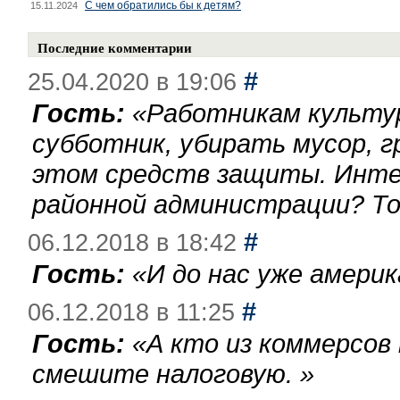
С чем обратились бы к детям?
15.11.2024
Последние комментарии
#
25.04.2020 в 19:06
Гость:
«
Работникам культу
субботник, убирать мусор, г
этом средств защиты. Инте
районной администрации? То
#
06.12.2018 в 18:42
Гость:
«
И до нас уже америк
#
06.12.2018 в 11:25
Гость:
«
А кто из коммерсов
смешите налоговую.
»