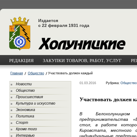
Издается
с 22 февраля 1931 года
РЕДАКЦИЯ
ЗАКУПКИ ТОВАРОВ, РАБОТ, УСЛУГ
РЕ
Главная
Общество
Участвовать должен каждый
01.03.2016
Рубрика:
Общество
Новости
Общество
Происшествия
Участвовать должен 
Культура и искусство
Экономика
В Белохолуницко
Политика
предпринимательства «
Спорт
стол, в работе которо
Кроме того
Кировстата, местного с
Интервью
индивидуальные предприн