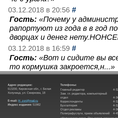
#
03.12.2018 в 20:56
Гость:
«
Почему у администр
рапортуют из года в в год п
дворцах и денег нету.НОНСЕ
#
03.12.2018 в 16:59
Гость:
«
Вот и сидите вы вс
то кормушка закроется,н...
»
Адрес редакции:
Телефоны:
613200, Кировская обл., г. Белая
Главный редактор
4-3
Холуница, ул. Смирнова, 18
Зам. гл. редактора, компьютерный
отдел
4-3
E-mail:
H_zori@mail.ru
Корреспонденты
4-3
Индекс издания:
51982
Бухгалтерия
4-3
Отдел рекламы
4-3
Полиграфуслуги, прием объявлений
4-4