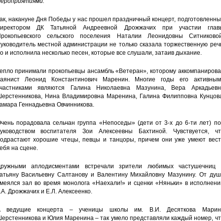
ероприятиями.
ак, накануне Дня Победы у нас прошел праздничный концерт, подготовленн
директором ДК Татьяной Андреевной Дрожжачих при участии глав
рокопьевского сельского поселения Наталии Леонидовны Ситниковой
уководитель местной администрации не только сказала торжественную реч
о и исполнила несколько песен, которые все слушали, затаив дыхание.
епло принимали прокопьевцы ансамбль «Ветеран», которому аккомпанирова
аянист Леонид Константинович Маренин. Многие годы его активным
частниками являются Галина Николаевна Мазунина, Вера Аркадьевн
ерстенникова, Нина Владимировна Маренина, Галина Филипповна Кунцова
амара Геннадьевна Овчинникова.
чень порадовала сельчан группа «Непоседы» (дети от 3-х до 6-ти лет) п
уководством воспитателя Зои Алексеевны Бахтиной. Чувствуется, чт
одрастают хорошие чтецы, певцы и танцоры, причем они уже умеют вест
ебя на сцене.
ружными аплодисментами встречали зрители любимых частушечниц 
атьяну Васильевну Салтанову и Валентину Михайловну Мазунину. От душ
меялся зал во время монолога «Наехали!» и сценки «Няньки» в исполнени
.А. Дрожжачих и Е.Л. Алексеенко.
А ведущие концерта – ученицы школы им. В.И. Десяткова Марин
ерстенникова и Юлия Маренина – так умело представляли каждый номер, ч