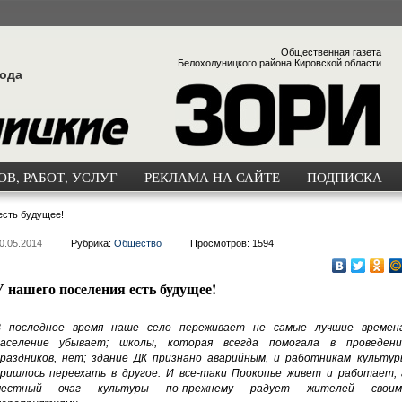
Общественная газета
Белохолуницкого района Кировской области
года
В, РАБОТ, УСЛУГ
РЕКЛАМА НА САЙТЕ
ПОДПИСКА
есть будущее!
0.05.2014
Рубрика:
Общество
Просмотров: 1594
У нашего поселения есть будущее!
 последнее время наше село переживает не самые лучшие времена
аселение убывает; школы, которая всегда помогала в проведени
раздников, нет; здание ДК признано аварийным, и работникам культур
ришлось переехать в другое. И все-таки Прокопье живет и работает, 
местный очаг культуры по-прежнему радует жителей своим