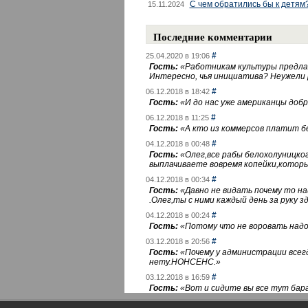
С чем обратились бы к детям
15.11.2024
Последние комментарии
#
25.04.2020 в 19:06
Гость:
«
Работникам культуры предлаг
Интересно, чья инициатива? Неужели
#
06.12.2018 в 18:42
Гость:
«
И до нас уже американцы добра
#
06.12.2018 в 11:25
Гость:
«
А кто из коммерсов платит 
#
04.12.2018 в 00:48
Гость:
«
Олег,все рабы белохолуницко
выплачиваете вовремя копейки,котор
#
04.12.2018 в 00:34
Гость:
«
Давно не видать почему то 
.Олег,ты с ними каждый день за руку зд
#
04.12.2018 в 00:24
Гость:
«
Потому что не воровать надо 
#
03.12.2018 в 20:56
Гость:
«
Почему у администрации всегд
нету.НОНСЕНС.
»
#
03.12.2018 в 16:59
Гость:
«
Вот и сидите вы все тут бара