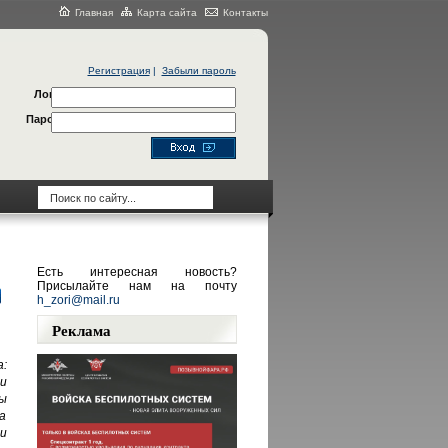
Главная
Карта сайта
Контакты
Регистрация
|
Забыли пароль
Логин
Пароль
Есть интересная новость?
Присылайте нам на почту
h_zori@mail.ru
Реклама
:
и
ы
а
и