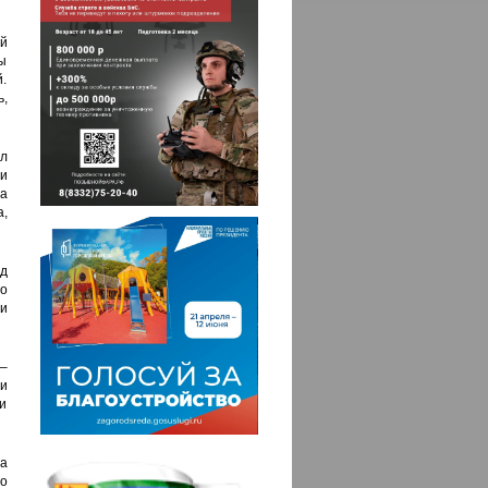
ый
ы
.
ь,
л
и
а
,
од
о
и
–
и
и
а
то