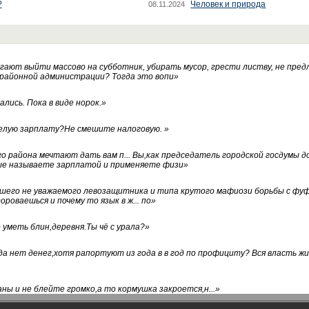
?
Человек и природа
08.11.2024
ают выйти массово на субботник, убирать мусор, грести листву, не пред
 районной администрации? Тогда это вопи
»
лись. Пока в виде норок.
»
белую зарплату?Не смешите налоговую.
»
го района мечтают дать вам п... Вы,как председатель городской госдумы 
ые называете зарплатой и применяете физи
»
нашего не уважаемого левозащитника и типа крутого мафиози борьбы с 
ороваешься и почему то язык в ж... по
»
уметь блин,деревня.Ты чё с урала?
»
а нет денег,хотя рапортуют из года в в год по профициту? Вся власть жи
ны и не блейте громко,а то кормушка закроется,н...
»