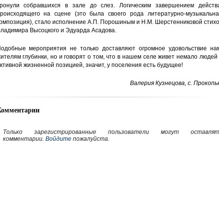
ронули собравшихся в зале до слез. Логическим завершением действа
роисходящего на сцене (это была своего рода литературно-музыкальна
омпозиция), стало исполнение А.П. Порошиным и Н.М. Шерстенниковой стих
ладимира Высоцкого и Эдуарда Асадова.
одобные мероприятия не только доставляют огромное удовольствие нам
ителям глубинки, но и говорят о том, что в нашем селе живет немало людей
ктивной жизненной позицией, значит, у поселения есть будущее!
Валерия Кузнецова, с. Прокопь
Комментарии
Только зарегистрированные пользователи могут оставлят
комментарии.
Войдите
пожалуйста.