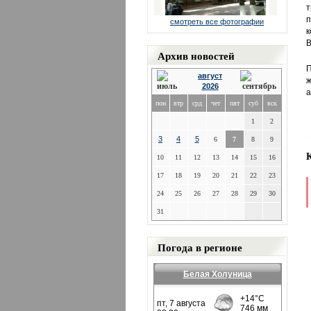
т
п
смотреть все фотографии
к
В
Архив новостей
П
август
ж
2026
а
пон
втр
срд
чет
пят
суб
вск
1
2
3
4
5
6
7
8
9
10
11
12
13
14
15
16
17
18
19
20
21
22
23
24
25
26
27
28
29
30
31
Погода в регионе
Белая Холуница