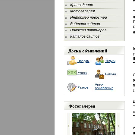
м
Краеведение
Фотогалерея
Т
Информер новостей
П
Рейтинг сайтов
Р
Новости партнеров
н
Каталог сайтов
Т
б
Доска объявлений
у
Ш
Продам
Услуги
Т
Куплю
Работа
О
р
Авто-
п
Разное
объявления
с
Д
Фотогалерея
Т
с
Т
Ш