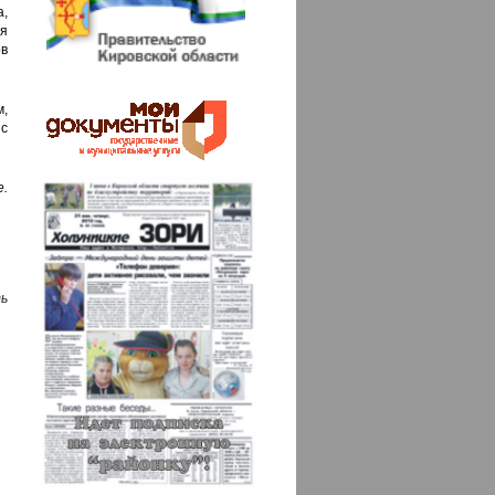
,
я
ов
,
 с
е.
ь