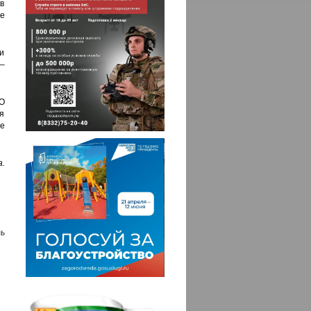
в
е
 и
–
О
ия
же
.
ь