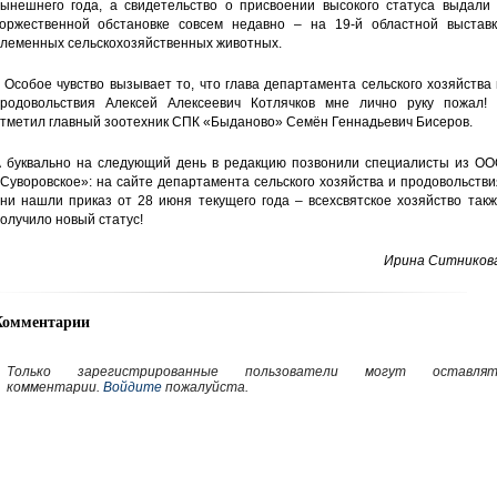
ынешнего года, а свидетельство о присвоении высокого статуса выдали 
оржественной обстановке совсем недавно – на 19-й областной выставк
леменных сельскохозяйственных животных.
 Особое чувство вызывает то, что глава департамента сельского хозяйства
родовольствия Алексей Алексеевич Котлячков мне лично руку пожал! 
тметил главный зоотехник СПК «Быданово» Семён Геннадьевич Бисеров.
 буквально на следующий день в редакцию позвонили специалисты из ОО
Суворовское»: на сайте департамента сельского хозяйства и продовольств
ни нашли приказ от 28 июня текущего года – всехсвятское хозяйство так
олучило новый статус!
Ирина Ситникова
Комментарии
Только зарегистрированные пользователи могут оставлят
комментарии.
Войдите
пожалуйста.