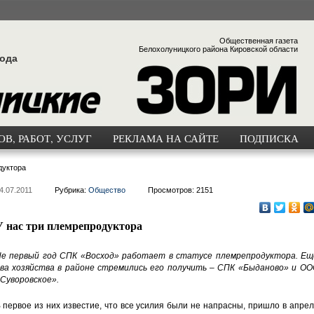
Общественная газета
Белохолуницкого района Кировской области
года
В, РАБОТ, УСЛУГ
РЕКЛАМА НА САЙТЕ
ПОДПИСКА
дуктора
4.07.2011
Рубрика:
Общество
Просмотров: 2151
У нас три племрепродуктора
е первый год СПК «Восход» работает в статусе племрепродуктора. Ещ
ва хозяйства в районе стремились его получить – СПК «Быданово» и ОО
Суворовское».
 первое из них известие, что все усилия были не напрасны, пришло в апре