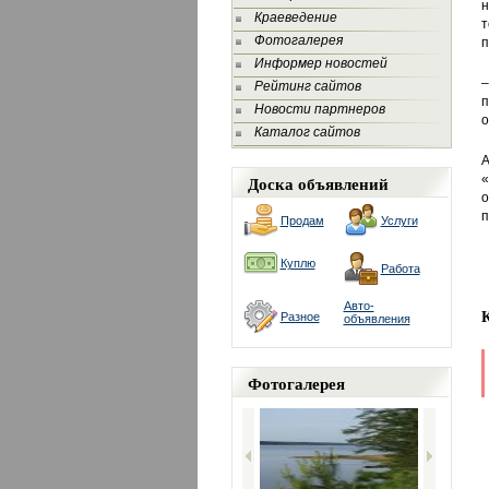
н
Краеведение
т
Фотогалерея
п
Информер новостей
–
Рейтинг сайтов
п
Новости партнеров
о
Каталог сайтов
А
Доска объявлений
«
о
п
Продам
Услуги
Куплю
Работа
Авто-
Разное
объявления
Фотогалерея