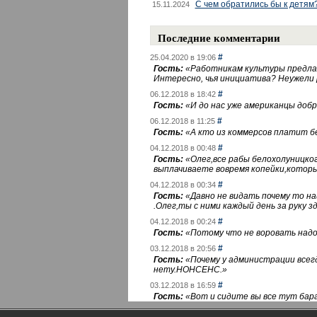
С чем обратились бы к детям
15.11.2024
Последние комментарии
#
25.04.2020 в 19:06
Гость:
«
Работникам культуры предлаг
Интересно, чья инициатива? Неужели
#
06.12.2018 в 18:42
Гость:
«
И до нас уже американцы добра
#
06.12.2018 в 11:25
Гость:
«
А кто из коммерсов платит 
#
04.12.2018 в 00:48
Гость:
«
Олег,все рабы белохолуницко
выплачиваете вовремя копейки,котор
#
04.12.2018 в 00:34
Гость:
«
Давно не видать почему то 
.Олег,ты с ними каждый день за руку зд
#
04.12.2018 в 00:24
Гость:
«
Потому что не воровать надо 
#
03.12.2018 в 20:56
Гость:
«
Почему у администрации всегд
нету.НОНСЕНС.
»
#
03.12.2018 в 16:59
Гость:
«
Вот и сидите вы все тут бара