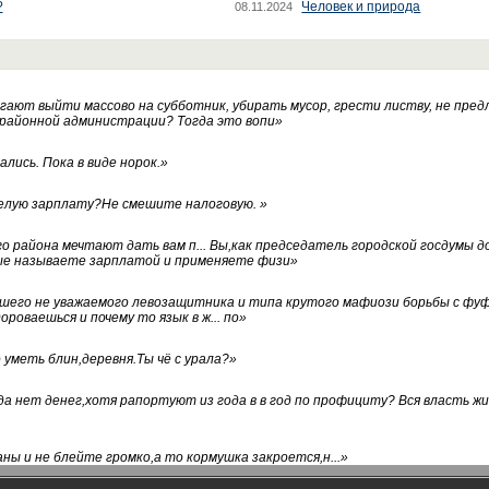
?
Человек и природа
08.11.2024
ают выйти массово на субботник, убирать мусор, грести листву, не пред
 районной администрации? Тогда это вопи
»
лись. Пока в виде норок.
»
белую зарплату?Не смешите налоговую.
»
го района мечтают дать вам п... Вы,как председатель городской госдумы 
ые называете зарплатой и применяете физи
»
нашего не уважаемого левозащитника и типа крутого мафиози борьбы с 
ороваешься и почему то язык в ж... по
»
уметь блин,деревня.Ты чё с урала?
»
а нет денег,хотя рапортуют из года в в год по профициту? Вся власть жи
ны и не блейте громко,а то кормушка закроется,н...
»