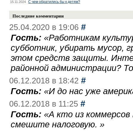
С чем обратились бы к детям?
15.11.2024
Последние комментарии
#
25.04.2020 в 19:06
Гость:
«
Работникам культу
субботник, убирать мусор, г
этом средств защиты. Инте
районной администрации? То
#
06.12.2018 в 18:42
Гость:
«
И до нас уже америк
#
06.12.2018 в 11:25
Гость:
«
А кто из коммерсов
смешите налоговую.
»