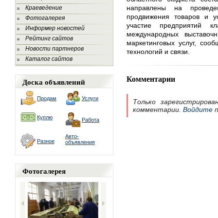
направлены на провед
Краеведение
продвижения товаров и ус
Фотогалерея
участие предприятий к
Информер новостей
международных выставоч
Рейтинг сайтов
маркетинговых услуг, соо
Новости партнеров
технологий и связи.
Каталог сайтов
Комментарии
Доска объявлений
Продам
Услуги
Только зарегистрирова
комментарии.
Войдите
п
Куплю
Работа
Авто-
Разное
объявления
Фотогалерея