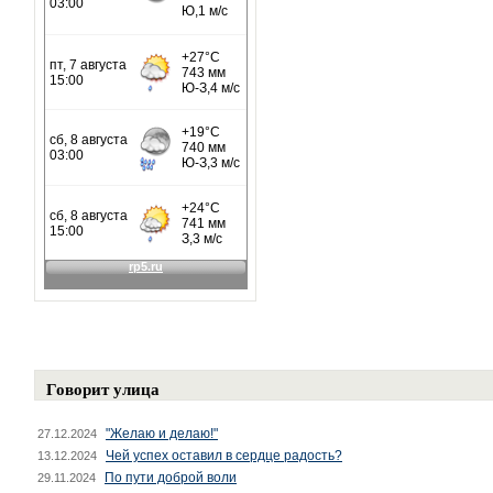
Говорит улица
"Желаю и делаю!"
27.12.2024
Чей успех оставил в сердце радость?
13.12.2024
По пути доброй воли
29.11.2024