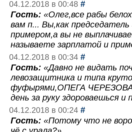
#
04.12.2018 в 00:48
Гость:
«
Олег,все рабы бело
вам п... Вы,как председател
примером,а вы не выплачива
называете зарплатой и при
#
04.12.2018 в 00:34
Гость:
«
Давно не видать по
левозащитника и типа круто
фуфырями,ОПЕГА ЧЕРЕЗОВА-
день за руку здороваешься и п
#
04.12.2018 в 00:24
Гость:
«
Потому что не воро
чё с урала?
»