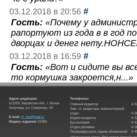
#
03.12.2018 в 20:56
Гость:
«
Почему у администр
рапортуют из года в в год п
дворцах и денег нету.НОНСЕ
#
03.12.2018 в 16:59
Гость:
«
Вот и сидите вы вс
то кормушка закроется,н...
»
Адрес редакции:
Телефоны:
613200, Кировская обл., г. Белая
Главный редактор
4-3
Холуница, ул. Смирнова, 18
Зам. гл. редактора, компьютерный
отдел
4-3
E-mail:
H_zori@mail.ru
Корреспонденты
4-3
Индекс издания:
51982
Бухгалтерия
4-3
Отдел рекламы
4-3
Полиграфуслуги, прием объявлений
4-4