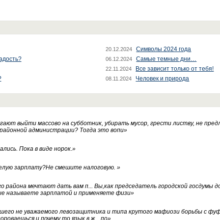
Символы 2024 года
20.12.2024
радость?
Самые темные дни…
06.12.2024
Все зависит только от тебя!
22.11.2024
?
Человек и природа
08.11.2024
ают выйти массово на субботник, убирать мусор, грести листву, не пред
 районной администрации? Тогда это вопи
»
лись. Пока в виде норок.
»
белую зарплату?Не смешите налоговую.
»
го района мечтают дать вам п... Вы,как председатель городской госдумы 
ые называете зарплатой и применяете физи
»
нашего не уважаемого левозащитника и типа крутого мафиози борьбы с 
ороваешься и почему то язык в ж... по
»