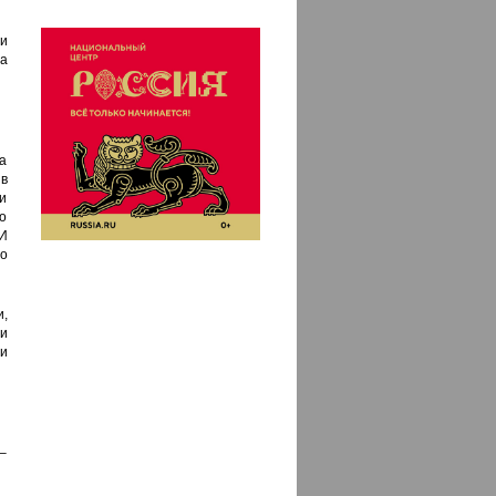
и
а
на
 в
и
о
И
о
и,
 и
 и
–