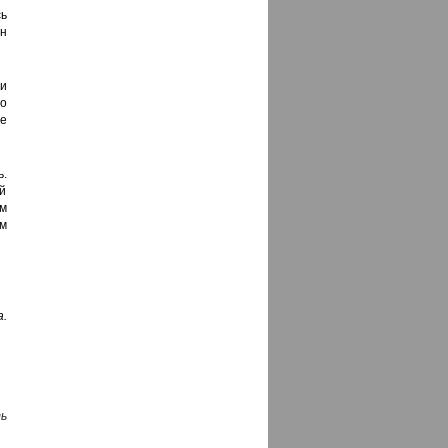
ь
ен
ни
о
е
.
й
м
м
.
ь