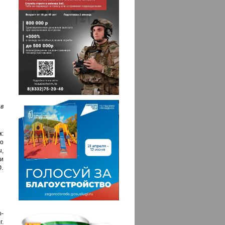
в
:
о
,
и
Ю.
о-
.