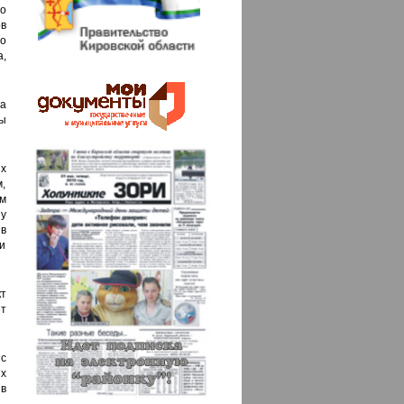
о
ов
о
,
а
ы
х
м,
м
 у
 в
и
кт
ет
с
х
в