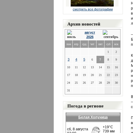
Н
р
смотреть все фотографии
в
и
Архив новостей
л
август
–
2026
Б
пон
втр
срд
чет
пят
суб
вск
п
1
2
К
3
4
5
6
7
8
9
д
М
10
11
12
13
14
15
16
р
17
18
19
20
21
22
23
н
р
24
25
26
27
28
29
30
п
31
В
–
Погода в регионе
с
Белая Холуница
П
в
п