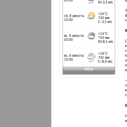
д
З
ф
с
В
О
я
с
б
о
п
в
–
ч
м
с
Б
Н
м