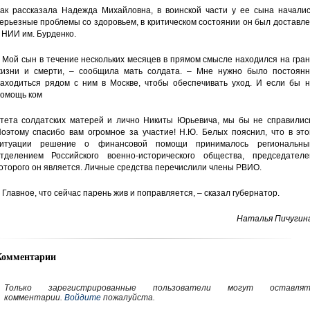
ак рассказала Надежда Михайловна, в воинской части у ее сына началис
ерьезные проблемы со здоровьем, в критическом состоянии он был доставл
 НИИ им. Бурденко.
 Мой сын в течение нескольких месяцев в прямом смысле находился на гра
изни и смерти, – сообщила мать солдата. – Мне нужно было постоянн
аходиться рядом с ним в Москве, чтобы обеспечивать уход. И если бы н
омощь ком
тета солдатских матерей и лично Никиты Юрьевича, мы бы не справились
оэтому спасибо вам огромное за участие! Н.Ю. Белых пояснил, что в это
ситуации решение о финансовой помощи принималось региональны
тделением Российского военно-исторического общества, председателе
оторого он является. Личные средства перечислили члены РВИО.
 Главное, что сейчас парень жив и поправляется, – сказал губернатор.
Наталья Пичугина
Комментарии
Только зарегистрированные пользователи могут оставлят
комментарии.
Войдите
пожалуйста.