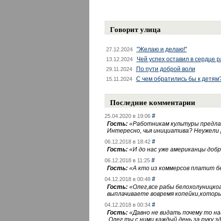
Говорит улица
"Желаю и делаю!"
27.12.2024
Чей успех оставил в сердце 
13.12.2024
По пути доброй воли
29.11.2024
С чем обратились бы к детям
15.11.2024
Последние комментарии
#
25.04.2020 в 19:06
Гость:
«
Работникам культуры предлаг
Интересно, чья инициатива? Неужели
#
06.12.2018 в 18:42
Гость:
«
И до нас уже американцы добра
#
06.12.2018 в 11:25
Гость:
«
А кто из коммерсов платит 
#
04.12.2018 в 00:48
Гость:
«
Олег,все рабы белохолуницко
выплачиваете вовремя копейки,котор
#
04.12.2018 в 00:34
Гость:
«
Давно не видать почему то 
.Олег,ты с ними каждый день за руку зд