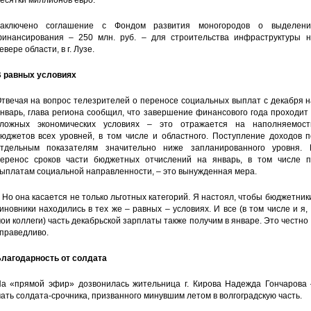
есятки миллионов евро.
аключено соглашение с Фондом развития моногородов о выделени
инансирования – 250 млн. руб. – для строительства инфраструктуры н
евере области, в г. Лузе.
 равных условиях
твечая на вопрос телезрителей о переносе социальных выплат с декабря 
нварь, глава региона сообщил, что завершение финансового года проходит
ложных экономических условиях – это отражается на наполняемост
юджетов всех уровней, в том числе и областного. Поступление доходов п
тдельным показателям значительно ниже запланированного уровня. 
еренос сроков части бюджетных отчислений на январь, в том числе п
ыплатам социальной направленности, – это вынужденная мера.
 Но она касается не только льготных категорий. Я настоял, чтобы бюджетник
иновники находились в тех же – равных – условиях. И все (в том числе и я,
ои коллеги) часть декабрьской зарплаты также получим в январе. Это честно
праведливо.
лагодарность от солдата
а «прямой эфир» дозвонилась жительница г. Кирова Надежда Гончарова 
ать солдата-срочника, призванного минувшим летом в волгоградскую часть.