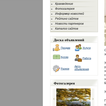
Краеведение
Фотогалерея
Информер новостей
Рейтинг сайтов
Новости партнеров
Каталог сайтов
Доска объявлений
Продам
Услуги
О
э
Куплю
Работа
У
Авто-
у
Разное
объявления
з
с
з
Фотогалерея
Б
У
Г
о