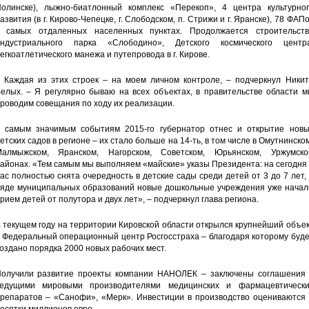
олинске), лыжно-биатлонный комплекс «Перекоп», 4 центра культурног
азвития (в г. Кирово-Чепецке, г. Слободском, п. Стрижи и г. Яранске), 78 ФАП
 самых отдаленных населенных пунктах. Продолжается строительств
ндустриального парка «Слободино», Детского космического центра
егкоатлетического манежа и путепровода в г. Кирове.
 Каждая из этих строек – на моем личном контроле, – подчеркнул Никит
елых. – Я регулярно бываю на всех объектах, в правительстве области м
роводим совещания по ходу их реализации.
 самым значимым событиям 2015-го губернатор отнес и открытие новы
етских садов в регионе – их стало больше на 14-ть, в том числе в Омутнинско
алмыжском, Яранском, Нагорском, Советском, Юрьянском, Уржумско
айонах. «Тем самым мы выполняем «майские» указы Президента: на сегодня
ас полностью снята очередность в детские сады среди детей от 3 до 7 лет,
яде муниципальных образований новые дошкольные учреждения уже начал
рием детей от полутора и двух лет», – подчеркнул глава региона.
 текущем году на территории Кировской области открылся крупнейший объе
 Федеральный операционный центр Росгосстраха – благодаря которому буд
оздано порядка 2000 новых рабочих мест.
олучили развитие проекты компании НАНОЛЕК – заключены соглашения 
едущими мировыми производителями медицинских и фармацевтически
репаратов – «Санофи», «Мерк». Инвестиции в производство оцениваются 