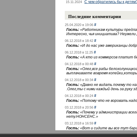
С чем обратились бы к детям
15.11.2024
Последние комментарии
#
25.04.2020 в 19:06
Гость:
«
Работникам культуры предлаг
Интересно, чья инициатива? Неужели
#
06.12.2018 в 18:42
Гость:
«
И до нас уже американцы добра
#
06.12.2018 в 11:25
Гость:
«
А кто из коммерсов платит 
#
04.12.2018 в 00:48
Гость:
«
Олег,все рабы белохолуницко
выплачиваете вовремя копейки,котор
#
04.12.2018 в 00:34
Гость:
«
Давно не видать почему то 
.Олег,ты с ними каждый день за руку зд
#
04.12.2018 в 00:24
Гость:
«
Потому что не воровать надо 
#
03.12.2018 в 20:56
Гость:
«
Почему у администрации всегд
нету.НОНСЕНС.
»
#
03.12.2018 в 16:59
Гость:
«
Вот и сидите вы все тут бара