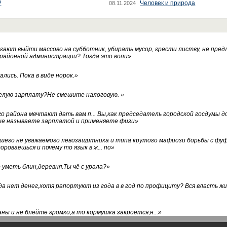
?
Человек и природа
08.11.2024
ают выйти массово на субботник, убирать мусор, грести листву, не пред
 районной администрации? Тогда это вопи
»
лись. Пока в виде норок.
»
белую зарплату?Не смешите налоговую.
»
го района мечтают дать вам п... Вы,как председатель городской госдумы 
ые называете зарплатой и применяете физи
»
нашего не уважаемого левозащитника и типа крутого мафиози борьбы с 
ороваешься и почему то язык в ж... по
»
уметь блин,деревня.Ты чё с урала?
»
а нет денег,хотя рапортуют из года в в год по профициту? Вся власть жи
ны и не блейте громко,а то кормушка закроется,н...
»