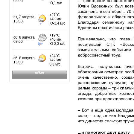
...Просторный особняк стои
Юлии Вдовкиных был возве
закончены в сентябре... 70
федерального и областного
Благодаря семейному ка
Вдовкины практически рассч
Примечально, что глава 
посетивший СПК «Восхо
замечательным событием 
добросовестный труд.
Встреча получилась оче
образования осмотрел особн
очень качественно, созд
распоряжении супругов, т
целые хоромы – три спальни
ограда, добротные хозпос
хозяева при проектировании
– Вот и еще одна молодая
селе, – подытожил Владими
что династия сельских труж
...и помогают друг другу