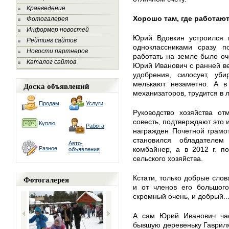
Краеведение
Хорошо там, где работают 
Фотогалерея
Информер новостей
Юрий Вдовкин устроился 
Рейтинг сайтов
одноклассниками сразу п
Новости партнеров
работать на земле было оче
Каталог сайтов
Юрий Иванович с ранней ве
удобрения, силосует, уби
мелькают незаметно. А в
Доска объявлений
механизаторов, трудится в 
Продам
Услуги
Руководство хозяйства от
совесть, подтверждают это и
Куплю
Работа
награжден Почетной грамо
становился обладателем
Авто-
Разное
комбайнер, а в 2012 г. п
объявления
сельского хозяйства.
Фотогалерея
Кстати, только добрые сло
и от членов его большого
скромный очень, и добрый..
А сам Юрий Иванович ча
бывшую деревеньку Гаврилят