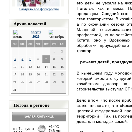
его дети не уехали на чуж
Наталья, как и мама, Н
смотреть все фотографии
продавцом. Средний сын, 
стал трактористом. В хозяй
Архив новостей
а по окончании сезона от
Младший – восьмиклассник 
август
профессией, но по хозяйст
2026
Кстати, оно у Вдовкиных 
пон
втр
срд
чет
пят
суб
вск
обработки приусадебного
трактор...
1
2
3
4
5
6
7
8
9
...рожают детей, праздную
10
11
12
13
14
15
16
В нынешнем году молодой 
17
18
19
20
21
22
23
который вместе с супругой
24
25
26
27
28
29
30
хозяйством договор на 
строительства выступил СП
31
Дело в том, что после при
Погода в регионе
стало тесновато, а в «Вос
целевой федеральной прог
территорий». Так, за после
Белая Холуница
дома для молодых семей.