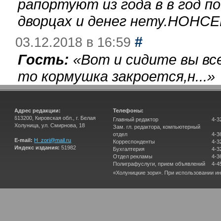
рапортуют из года в в год п
дворцах и денег нету.НОНСЕ
#
03.12.2018 в 16:59
Гость:
«
Вот и сидите вы вс
то кормушка закроется,н...
»
Адрес редакции:
Телефоны:
613200, Кировская обл., г. Белая
Главный редактор
4-3
Холуница, ул. Смирнова, 18
Зам. гл. редактора, компьютерный
отдел
4-3
E-mail:
H_zori@mail.ru
Корреспонденты
4-3
Индекс издания:
51982
Бухгалтерия
4-3
Отдел рекламы
4-3
Полиграфуслуги, прием объявлений
4-4
«Холуницкие зори». При использовании и