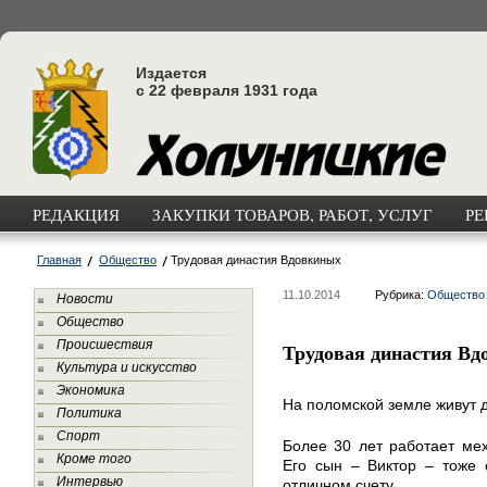
Издается
с 22 февраля 1931 года
РЕДАКЦИЯ
ЗАКУПКИ ТОВАРОВ, РАБОТ, УСЛУГ
РЕ
Главная
Общество
Трудовая династия Вдовкиных
11.10.2014
Рубрика:
Общество
Новости
Общество
Происшествия
Трудовая династия В
Культура и искусство
Экономика
На поломской земле живут д
Политика
Спорт
Более 30 лет работает ме
Кроме того
Его сын – Виктор – тоже 
Интервью
отличном счету.