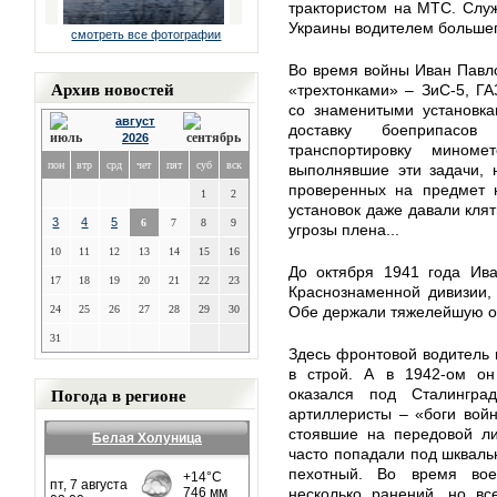
трактористом на МТС. Служ
Украины водителем больше
смотреть все фотографии
Во время войны Иван Павл
Архив новостей
«трехтонками» – ЗиС-5, Г
со знаменитыми установка
август
доставку боеприпасо
2026
транспортировку мином
пон
втр
срд
чет
пят
суб
вск
выполнявшие эти задачи, 
проверенных на предмет н
1
2
установок даже давали клят
3
4
5
6
7
8
9
угрозы плена...
10
11
12
13
14
15
16
До октября 1941 года Ива
17
18
19
20
21
22
23
Краснознаменной дивизии, 
24
25
26
27
28
29
30
Обе держали тяжелейшую о
31
Здесь фронтовой водитель 
в строй. А в 1942-ом он
Погода в регионе
оказался под Сталингра
артиллеристы – «боги вой
стоявшие на передовой ли
Белая Холуница
часто попадали под шквальн
пехотный. Во время во
несколько ранений, но вс