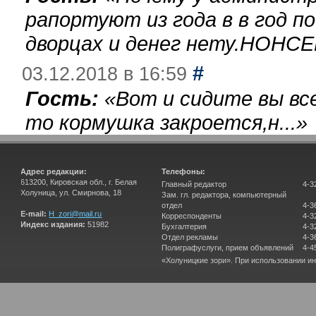
рапортуют из года в в год п
дворцах и денег нету.НОНСЕ
#
03.12.2018 в 16:59
Гость:
«
Вот и сидите вы вс
то кормушка закроется,н...
»
Адрес редакции:
Телефоны:
613200, Кировская обл., г. Белая
Главный редактор
4-3
Холуница, ул. Смирнова, 18
Зам. гл. редактора, компьютерный
отдел
4-3
E-mail:
H_zori@mail.ru
Корреспонденты
4-3
Индекс издания:
51982
Бухгалтерия
4-3
Отдел рекламы
4-3
Полиграфуслуги, прием объявлений
4-4
«Холуницкие зори». При использовании и