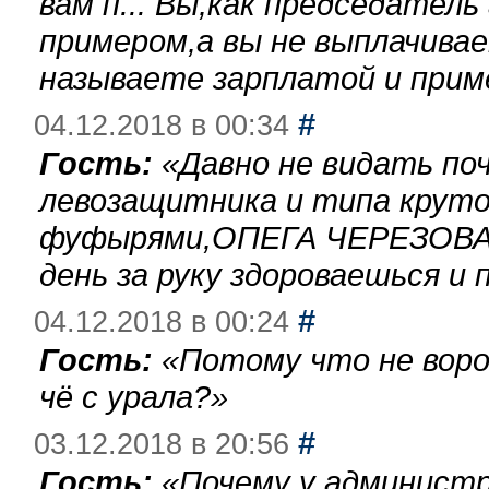
вам п... Вы,как председател
примером,а вы не выплачива
называете зарплатой и при
#
04.12.2018 в 00:34
Гость:
«
Давно не видать по
левозащитника и типа круто
фуфырями,ОПЕГА ЧЕРЕЗОВА-
день за руку здороваешься и п
#
04.12.2018 в 00:24
Гость:
«
Потому что не воро
чё с урала?
»
#
03.12.2018 в 20:56
Гость:
«
Почему у администр