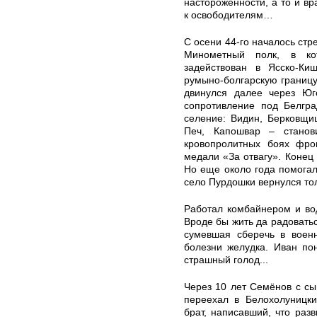
настороженности, а то и в
к освободителям…
С осени 44-го началось стр
Минометный полк, в ко
задействован в Ясско-Ки
румыно-болгарскую границу,
двинулся далее через Юг
сопротивление под Белгра
селение: Видин, Берковщи
Печ, Капошвар – станов
кровопролитных боях фр
медали «За отвагу». Конец 
Но еще около года помогал
село Пурдошки вернулся тол
Работал комбайнером и во
Вроде бы жить да радоватьс
сумевшая сберечь в военн
болезни желудка. Иван по
страшный голод...
Через 10 лет Семёнов с с
переехал в Белохолуницки
брат, написавший, что ра