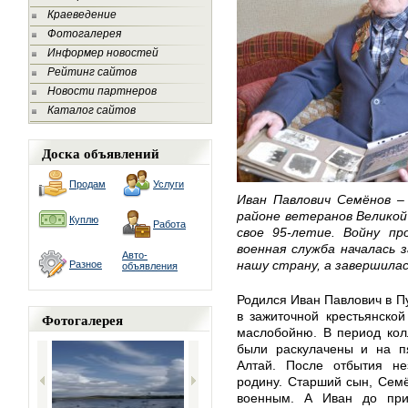
Краеведение
Фотогалерея
Информер новостей
Рейтинг сайтов
Новости партнеров
Каталог сайтов
Доска объявлений
Продам
Услуги
Иван Павлович Семёнов –
районе ветеранов Велико
Куплю
Работа
свое 95-летие. Войну пр
военная служба началась 
Авто-
нашу страну, а завершила
Разное
объявления
Родился Иван Павлович в 
в зажиточной крестьянско
Фотогалерея
маслобойню. В период кол
были раскулачены и на п
Алтай. После отбытия не
родину. Старший сын, Семё
военным. А Иван до при