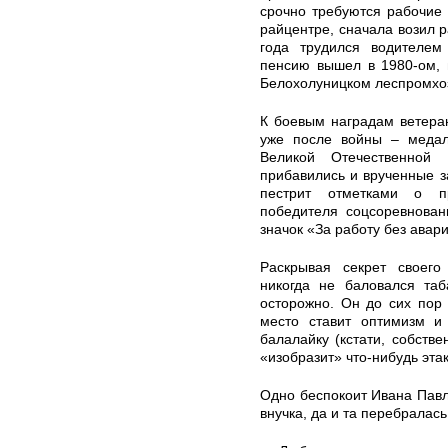
срочно требуются рабочие 
райцентре, сначала возил р
года трудился водителем
пенсию вышел в 1980-ом, 
Белохолуницком леспромхо
К боевым наградам ветера
уже после войны – медал
Великой Отечественной
прибавились и врученные за
пестрит отметками о п
победителя соцсоревнован
значок «За работу без аварий
Раскрывая секрет своего 
никогда не баловался таб
осторожно. Он до сих пор 
место ставит оптимизм и
балалайку (кстати, собстве
«изобразит» что-нибудь этак
Одно беспокоит Ивана Павло
внучка, да и та перебралас