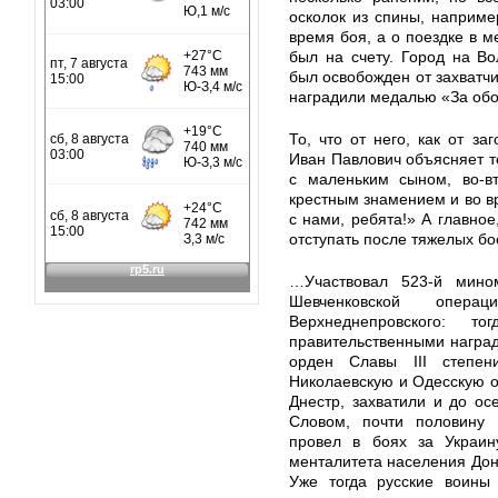
осколок из спины, наприм
время боя, а о поездке в м
был на счету. Город на Во
был освобожден от захватчи
наградили медалью «За обо
То, что от него, как от за
Иван Павлович объясняет те
с маленьким сыном, во-вт
крестным знамением и во вр
с нами, ребята!» А главное
отступать после тяжелых бое
…Участвовал 523-й мино
Шевченковской опер
Верхнеднепровского: 
правительственными наград
орден Славы III степе
Николаевскую и Одесскую о
Днестр, захватили и до ос
Словом, почти половину 
провел в боях за Украин
менталитета населения Дон
Уже тогда русские воины