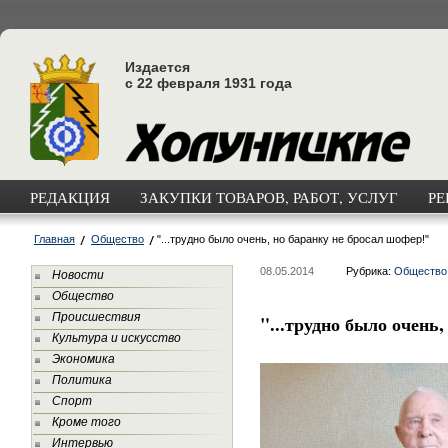
Издается
с 22 февраля 1931 года
РЕДАКЦИЯ
ЗАКУПКИ ТОВАРОВ, РАБОТ, УСЛУГ
РЕ
Главная
Общество
"...трудно было очень, но баранку не бросал шофер!"
08.05.2014
Рубрика:
Общество
Новости
Общество
Происшествия
"...трудно было очень
Культура и искусство
Экономика
Политика
Спорт
Кроме того
Интервью