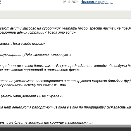
?
Человек и природа
08.11.2024
ают выйти массово на субботник, убирать мусор, грести листву, не пред
 районной администрации? Тогда это вопи
»
лись. Пока в виде норок.
»
белую зарплату?Не смешите налоговую.
»
го района мечтают дать вам п... Вы,как председатель городской госдумы 
ые называете зарплатой и применяете физи
»
нашего не уважаемого левозащитника и типа крутого мафиози борьбы с 
ороваешься и почему то язык в ж... по
»
уметь блин,деревня.Ты чё с урала?
»
а нет денег,хотя рапортуют из года в в год по профициту? Вся власть жи
ны и не блейте громко,а то кормушка закроется,н...
»