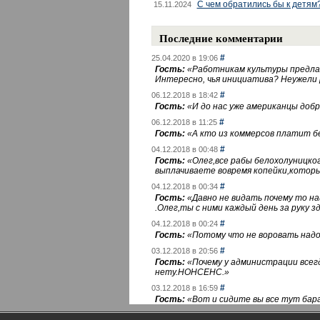
С чем обратились бы к детям
15.11.2024
Последние комментарии
#
25.04.2020 в 19:06
Гость:
«
Работникам культуры предлаг
Интересно, чья инициатива? Неужели
#
06.12.2018 в 18:42
Гость:
«
И до нас уже американцы добра
#
06.12.2018 в 11:25
Гость:
«
А кто из коммерсов платит 
#
04.12.2018 в 00:48
Гость:
«
Олег,все рабы белохолуницко
выплачиваете вовремя копейки,котор
#
04.12.2018 в 00:34
Гость:
«
Давно не видать почему то 
.Олег,ты с ними каждый день за руку зд
#
04.12.2018 в 00:24
Гость:
«
Потому что не воровать надо 
#
03.12.2018 в 20:56
Гость:
«
Почему у администрации всегд
нету.НОНСЕНС.
»
#
03.12.2018 в 16:59
Гость:
«
Вот и сидите вы все тут бара