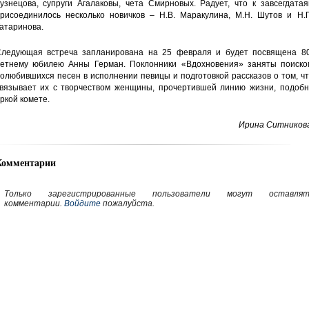
узнецова, супруги Агалаковы, чета Смирновых. Радует, что к завсегдата
рисоединилось несколько новичков – Н.В. Маракулина, М.Н. Шутов и Н.П
атаринова.
ледующая встреча запланирована на 25 февраля и будет посвящена 80
етнему юбилею Анны Герман. Поклонники «Вдохновения» заняты поиско
олюбившихся песен в исполнении певицы и подготовкой рассказов о том, ч
вязывает их с творчеством женщины, прочертившей линию жизни, подобн
ркой комете.
Ирина Ситникова
Комментарии
Только зарегистрированные пользователи могут оставлят
комментарии.
Войдите
пожалуйста.