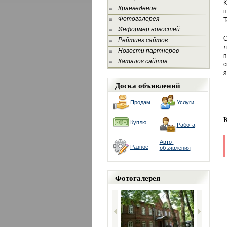
К
Краеведение
п
Фотогалерея
Т
Информер новостей
С
Рейтинг сайтов
л
Новости партнеров
п
Каталог сайтов
с
я
Доска объявлений
Продам
Услуги
Куплю
Работа
Авто-
Разное
объявления
Фотогалерея