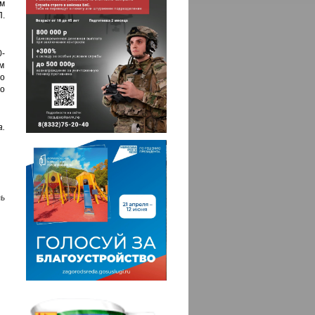
ям
.
-
м
то
о
.
ь