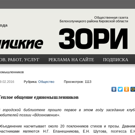
Общественная газета
Белохолуницкого района Кировской области
года
В, РАБОТ, УСЛУГ
РЕКЛАМА НА САЙТЕ
ПОДПИСКА
номышленников
9.02.2016
Рубрика:
Общество
Просмотров: 1113
Теплое общение единомышленников
 городской библиотеке прошло первое в этом году заседание клуб
юбителей поэзии «Вдохновение».
бъединение насчитывает около 20 поклонников стихов и прозы. Давним
частниками являются Н.Г. Епанешникова, Е.Н. Шутова, поэтесса Е.Н