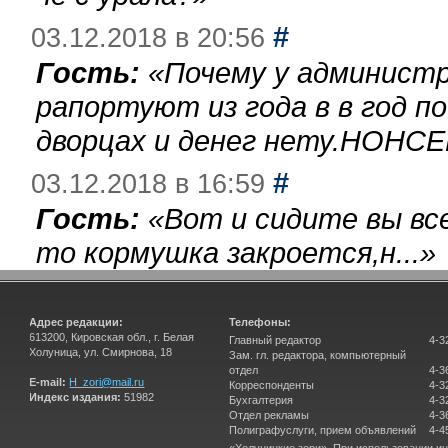
#
03.12.2018 в 20:56
Гость:
«
Почему у администр
рапортуют из года в в год п
дворцах и денег нету.НОНСЕ
#
03.12.2018 в 16:59
Гость:
«
Вот и сидите вы вс
то кормушка закроется,н...
»
Адрес редакции:
Телефоны:
613200, Кировская обл., г. Белая
Главный редактор
4-3
Холуница, ул. Смирнова, 18
Зам. гл. редактора, компьютерный
отдел
4-3
E-mail:
H_zori@mail.ru
Корреспонденты
4-3
Индекс издания:
51982
Бухгалтерия
4-3
Отдел рекламы
4-3
Полиграфуслуги, прием объявлений
4-4