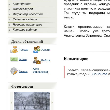
праздник с играми, конку
Краеведение
участники получили воздуш
Фотогалерея
Так студенты подарили м
Информер новостей
тепло.
Рейтинг сайтов
Новости партнеров
Кстати, организовывает 
Каталог сайтов
нашей школой уже трет
Анатольевна Зырянова. Спас
Доска объявлений
Продам
Услуги
Комментарии
Куплю
Работа
Авто-
Только зарегистрирова
Разное
объявления
комментарии.
Войдите
п
Фотогалерея