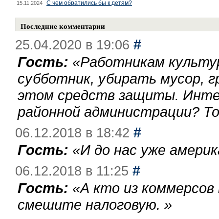
С чем обратились бы к детям?
15.11.2024
Последние комментарии
#
25.04.2020 в 19:06
Гость:
«
Работникам культу
субботник, убирать мусор, г
этом средств защиты. Инте
районной администрации? То
#
06.12.2018 в 18:42
Гость:
«
И до нас уже америк
#
06.12.2018 в 11:25
Гость:
«
А кто из коммерсов
смешите налоговую.
»