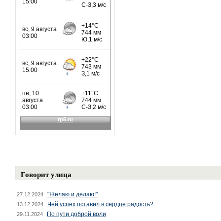
Говорит улица
"Желаю и делаю!"
27.12.2024
Чей успех оставил в сердце радость?
13.12.2024
По пути доброй воли
29.11.2024