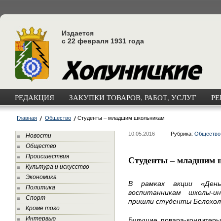
Издается
с 22 февраля 1931 года
РЕДАКЦИЯ
ЗАКУПКИ ТОВАРОВ, РАБОТ, УСЛУГ
РЕ
Главная
Общество
Студенты – младшим школьникам
10.05.2016
Рубрика:
Общество
Новости
Общество
Происшествия
Студенты – младшим 
Культура и искусство
Экономика
В рамках акции «Ден
Политика
воспитанникам школы-и
Спорт
пришли студенты Белохол
Кроме того
Интервью
Будущие повара-кондитеры