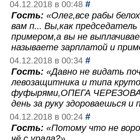
#
04.12.2018 в 00:48
Гость:
«
Олег,все рабы бело
вам п... Вы,как председател
примером,а вы не выплачива
называете зарплатой и при
#
04.12.2018 в 00:34
Гость:
«
Давно не видать по
левозащитника и типа круто
фуфырями,ОПЕГА ЧЕРЕЗОВА-
день за руку здороваешься и п
#
04.12.2018 в 00:24
Гость:
«
Потому что не воро
чё с урала?
»