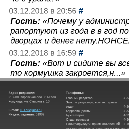
#
03.12.2018 в 20:56
Гость:
«
Почему у администр
рапортуют из года в в год п
дворцах и денег нету.НОНСЕ
#
03.12.2018 в 16:59
Гость:
«
Вот и сидите вы вс
то кормушка закроется,н...
»
Адрес редакции:
Телефоны:
613200, Кировская обл., г. Белая
Главный редактор
4-3
Холуница, ул. Смирнова, 18
Зам. гл. редактора, компьютерный
отдел
4-3
E-mail:
H_zori@mail.ru
Корреспонденты
4-3
Индекс издания:
51982
Бухгалтерия
4-3
Отдел рекламы
4-3
Полиграфуслуги, прием объявлений
4-4