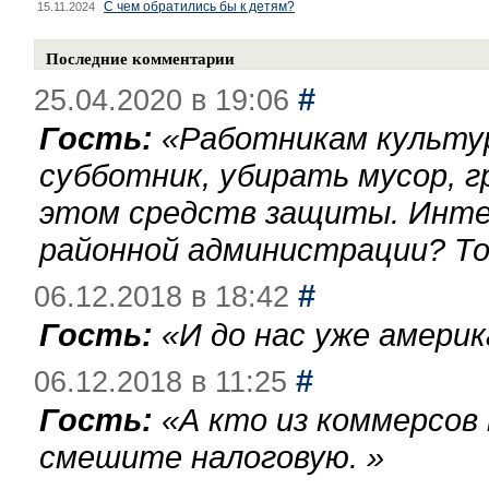
С чем обратились бы к детям?
15.11.2024
Последние комментарии
#
25.04.2020 в 19:06
Гость:
«
Работникам культу
субботник, убирать мусор, г
этом средств защиты. Инте
районной администрации? То
#
06.12.2018 в 18:42
Гость:
«
И до нас уже америк
#
06.12.2018 в 11:25
Гость:
«
А кто из коммерсов
смешите налоговую.
»