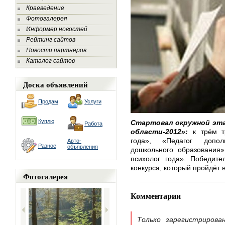
Краеведение
Фотогалерея
Информер новостей
Рейтинг сайтов
Новости партнеров
Каталог сайтов
Доска объявлений
Продам
Услуги
Куплю
Стартовал окружной эта
Работа
области-2012»:
к трём т
года», «Педагог допол
Авто-
Разное
объявления
дошкольного образования
психолог года». Победите
конкурса, который пройдёт 
Фотогалерея
Комментарии
Только зарегистрирова