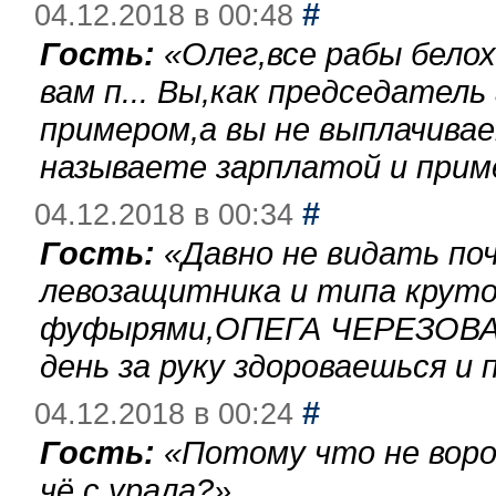
#
04.12.2018 в 00:48
Гость:
«
Олег,все рабы бело
вам п... Вы,как председател
примером,а вы не выплачива
называете зарплатой и при
#
04.12.2018 в 00:34
Гость:
«
Давно не видать по
левозащитника и типа круто
фуфырями,ОПЕГА ЧЕРЕЗОВА-
день за руку здороваешься и п
#
04.12.2018 в 00:24
Гость:
«
Потому что не воро
чё с урала?
»