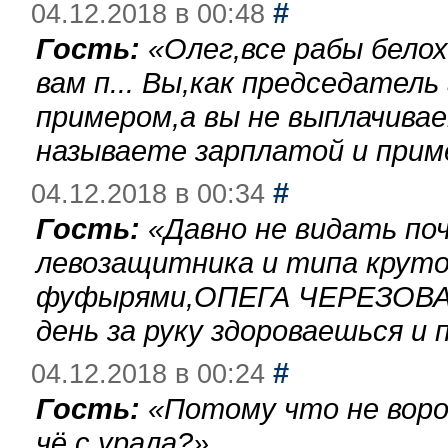
#
04.12.2018 в 00:48
Гость:
«
Олег,все рабы бело
вам п... Вы,как председател
примером,а вы не выплачива
называете зарплатой и при
#
04.12.2018 в 00:34
Гость:
«
Давно не видать по
левозащитника и типа круто
фуфырями,ОПЕГА ЧЕРЕЗОВА-
день за руку здороваешься и п
#
04.12.2018 в 00:24
Гость:
«
Потому что не воро
чё с урала?
»