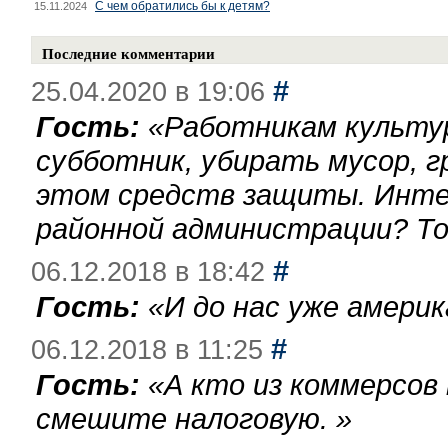
С чем обратились бы к детям?
15.11.2024
Последние комментарии
#
25.04.2020 в 19:06
Гость:
«
Работникам культу
субботник, убирать мусор, г
этом средств защиты. Инте
районной администрации? То
#
06.12.2018 в 18:42
Гость:
«
И до нас уже америк
#
06.12.2018 в 11:25
Гость:
«
А кто из коммерсов
смешите налоговую.
»