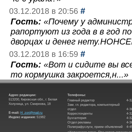
#
03.12.2018 в 20:56
Гость:
«
Почему у администр
рапортуют из года в в год п
дворцах и денег нету.НОНСЕ
#
03.12.2018 в 16:59
Гость:
«
Вот и сидите вы вс
то кормушка закроется,н...
»
Адрес редакции:
Телефоны:
613200, Кировская обл., г. Белая
Главный редактор
4-3
Холуница, ул. Смирнова, 18
Зам. гл. редактора, компьютерный
отдел
4-3
E-mail:
H_zori@mail.ru
Корреспонденты
4-3
Индекс издания:
51982
Бухгалтерия
4-3
Отдел рекламы
4-3
Полиграфуслуги, прием объявлений
4-4