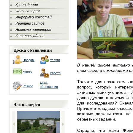
Краеведение
Фотогалерея
Информер новостей
Рейтинг сайтов
Новости партнеров
Каталог сайтов
Доска объявлений
Продам
Услуги
В нашей школе активно в
том числе и с младшими ш
Куплю
Работа
Толчком для познавательн
Авто-
Разное
вопрос, который интерес
объявления
активных моих учеников – 
давно думаю: а почему же 
для исследования? Снача
Фотогалерея
Причем в младших классах
которые должны взять на 
серьезных заданий.
Отрадно, что мама Жени