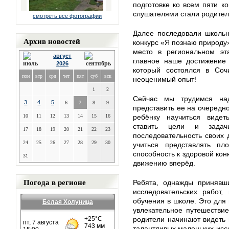
подготовке ко всем пяти 
слушателями стали родител
смотреть все фотографии
Далее последовали школьн
Архив новостей
конкурс «Я познаю природу»
место в региональном эт
август
главное наше достижение 
2026
который состоялся в Соч
пон
втр
срд
чет
пят
суб
вск
неоценимый опыт!
1
2
Сейчас мы трудимся на
3
4
5
6
7
8
9
представить ее на очередно
10
11
12
13
14
15
16
ребёнку научиться видет
ставить цели и задачи
17
18
19
20
21
22
23
последовательность своих 
24
25
26
27
28
29
30
учиться представлять пл
способность к здоровой кон
31
движению вперёд.
Погода в регионе
Ребята, однажды принявш
исследовательских работ,
обучения в школе. Это для 
Белая Холуница
увлекательное путешестви
родители начинают видеть 
талантливых маленьких иссл