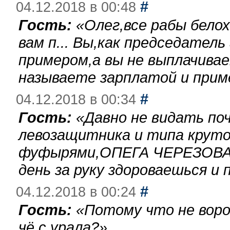
#
04.12.2018 в 00:48
Гость:
«
Олег,все рабы бело
вам п... Вы,как председател
примером,а вы не выплачива
называете зарплатой и при
#
04.12.2018 в 00:34
Гость:
«
Давно не видать по
левозащитника и типа круто
фуфырями,ОПЕГА ЧЕРЕЗОВА-
день за руку здороваешься и п
#
04.12.2018 в 00:24
Гость:
«
Потому что не воро
чё с урала?
»