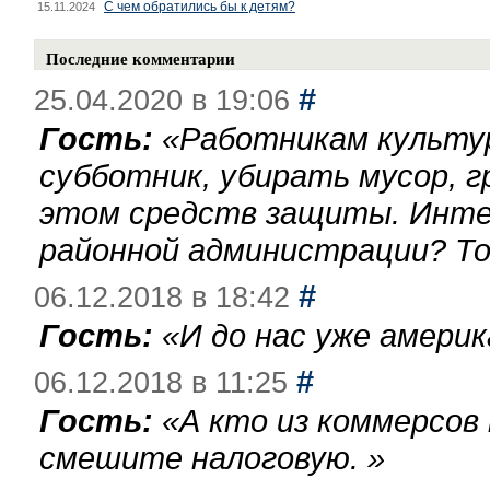
С чем обратились бы к детям?
15.11.2024
Последние комментарии
#
25.04.2020 в 19:06
Гость:
«
Работникам культу
субботник, убирать мусор, г
этом средств защиты. Инте
районной администрации? То
#
06.12.2018 в 18:42
Гость:
«
И до нас уже америк
#
06.12.2018 в 11:25
Гость:
«
А кто из коммерсов
смешите налоговую.
»