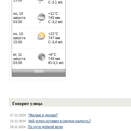
Говорит улица
"Желаю и делаю!"
27.12.2024
Чей успех оставил в сердце радость?
13.12.2024
По пути доброй воли
29.11.2024