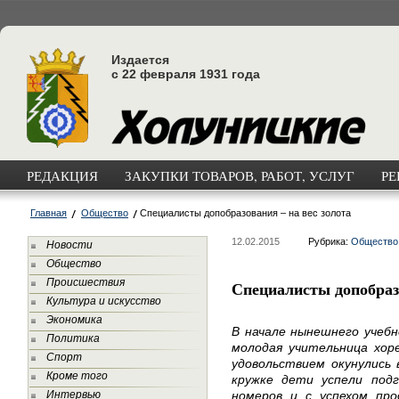
Издается
с 22 февраля 1931 года
РЕДАКЦИЯ
ЗАКУПКИ ТОВАРОВ, РАБОТ, УСЛУГ
РЕ
Главная
Общество
Специалисты допобразования – на вес золота
12.02.2015
Рубрика:
Общество
Новости
Общество
Происшествия
Специалисты допобразо
Культура и искусство
Экономика
В начале нынешнего учебн
Политика
молодая учительница хор
Спорт
удовольствием окунулись 
Кроме того
кружке дети успели подг
Интервью
номеров и с успехом про