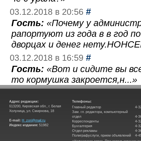
#
03.12.2018 в 20:56
Гость:
«
Почему у администр
рапортуют из года в в год п
дворцах и денег нету.НОНСЕ
#
03.12.2018 в 16:59
Гость:
«
Вот и сидите вы вс
то кормушка закроется,н...
»
Адрес редакции:
Телефоны:
613200, Кировская обл., г. Белая
Главный редактор
4-3
Холуница, ул. Смирнова, 18
Зам. гл. редактора, компьютерный
отдел
4-3
E-mail:
H_zori@mail.ru
Корреспонденты
4-3
Индекс издания:
51982
Бухгалтерия
4-3
Отдел рекламы
4-3
Полиграфуслуги, прием объявлений
4-4