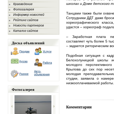
школах и Доме детского т
Краеведение
Фотогалерея
Танцами также были охваче
Информер новостей
Сотрудники ДДТ даже бросил
Рейтинг сайтов
хореографического класс
Новости партнеров
удастся – хореограф подала
Каталог сайтов
– Заработная плата пед
составляет чуть более 5 ты
Доска объявлений
– задается риторическим во
Продам
Услуги
Подобная ситуация с кад
Белохолуницкой школы и
Куплю
Работа
молодого перспективног
Крылова до сих пор несет
Авто-
молодая преподавательниц
Разное
объявления
студии, заявила о намере
низкооплачиваемой работы.
Фотогалерея
Комментарии