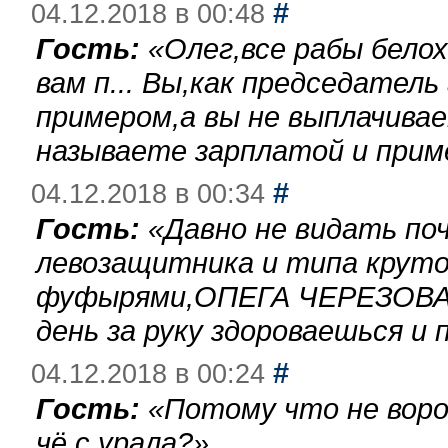
#
04.12.2018 в 00:48
Гость:
«
Олег,все рабы бело
вам п... Вы,как председател
примером,а вы не выплачива
называете зарплатой и при
#
04.12.2018 в 00:34
Гость:
«
Давно не видать по
левозащитника и типа круто
фуфырями,ОПЕГА ЧЕРЕЗОВА-
день за руку здороваешься и п
#
04.12.2018 в 00:24
Гость:
«
Потому что не воро
чё с урала?
»