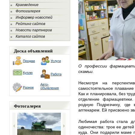
Краеведение
Фотогалерея
Информер новостей
Рейтинг сайтов
Новости партнеров
Каталог сайтов
Доска объявлений
Продам
Услуги
О профессии фармацевта
скамьи.
Куплю
Работа
Несмотря на перспектив
Авто-
Разное
самостоятельное плавание 
объявления
Как и планировала, без тру
отделение фармацевтики.
родную Подрезчиху, где 
Фотогалерея
аптекарем. Ей присвоено зв
Любимая работа стала д
одиночества: трое ее детей
куда. Они подарили маме п