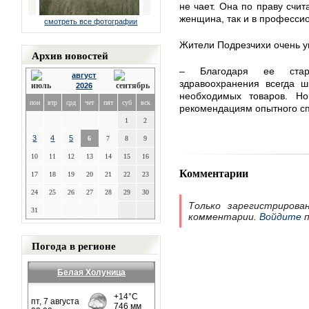
не чает. Она по праву счит
женщина, так и в професси
смотреть все фотографии
Жители Подрезчихи очень ув
Архив новостей
– Благодаря ее стар
август
здравоохранения всегда ш
2026
необходимых товаров. Н
пон
втр
срд
чет
пят
суб
вск
рекомендациям опытного сп
1
2
3
4
5
6
7
8
9
10
11
12
13
14
15
16
Комментарии
17
18
19
20
21
22
23
24
25
26
27
28
29
30
Только зарегистрирова
31
комментарии.
Войдите
п
Погода в регионе
Белая Холуница