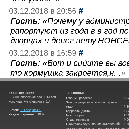
#
03.12.2018 в 20:56
Гость:
«
Почему у администр
рапортуют из года в в год п
дворцах и денег нету.НОНСЕ
#
03.12.2018 в 16:59
Гость:
«
Вот и сидите вы вс
то кормушка закроется,н...
»
Адрес редакции:
Телефоны:
613200, Кировская обл., г. Белая
Главный редактор
4-3
Холуница, ул. Смирнова, 18
Зам. гл. редактора, компьютерный
отдел
4-3
E-mail:
H_zori@mail.ru
Корреспонденты
4-3
Индекс издания:
51982
Бухгалтерия
4-3
Отдел рекламы
4-3
Полиграфуслуги, прием объявлений
4-4