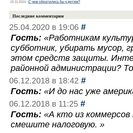
С чем обратились бы к детям?
15.11.2024
Последние комментарии
#
25.04.2020 в 19:06
Гость:
«
Работникам культу
субботник, убирать мусор, г
этом средств защиты. Инте
районной администрации? То
#
06.12.2018 в 18:42
Гость:
«
И до нас уже америк
#
06.12.2018 в 11:25
Гость:
«
А кто из коммерсов
смешите налоговую.
»