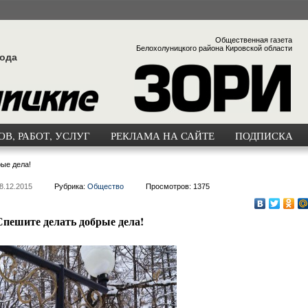
Общественная газета
Белохолуницкого района Кировской области
года
В, РАБОТ, УСЛУГ
РЕКЛАМА НА САЙТЕ
ПОДПИСКА
ые дела!
8.12.2015
Рубрика:
Общество
Просмотров: 1375
Спешите делать добрые дела!