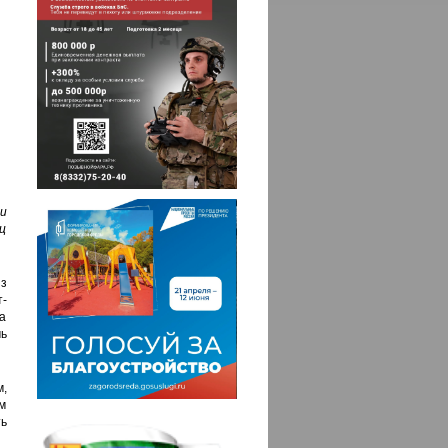
и
ц
из
-
ра
ь
м,
м
ть