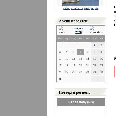
смотреть все фотографии
н
–
Архив новостей
у
П
август
2026
пон
втр
срд
чет
пят
суб
вск
1
2
3
4
5
6
7
8
9
10
11
12
13
14
15
16
17
18
19
20
21
22
23
24
25
26
27
28
29
30
31
Погода в регионе
Белая Холуница