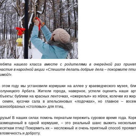
ебята нашего класса вместе с родителями в очередной раз принял
частие в народной акции «Спешите делать добрые дела – покормите пти
имой!».
 этом году мы установили кормушки на аллее у краеведческого музея, бл
олуницкого Арбата. Жители города, наверное, успели оценить наши арт
бъекты: бублики на красных ленточках, «ожерелья» из яблок, колечки из жи
 семян, кусочки сала в апельсиновых «лодочках», но главное – восем
азнообразных «столовых» для птиц.
рузья! В наших силах помочь пернатым пережить суровое время года. Кор
азмещенный в одной кормушке, – это реальный шанс выжить нескольки
есяткам птиц! Покормить их – несложный и очень приятный способ прояви
еловечность и доброту.