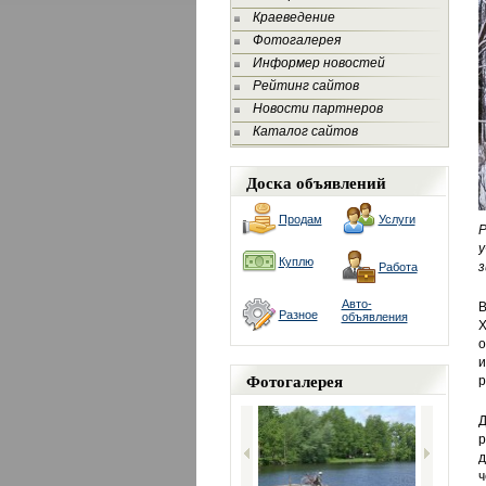
Краеведение
Фотогалерея
Информер новостей
Рейтинг сайтов
Новости партнеров
Каталог сайтов
Доска объявлений
Продам
Услуги
Р
у
Куплю
з
Работа
Авто-
В
Разное
объявления
Х
о
и
Фотогалерея
р
Д
р
д
ч