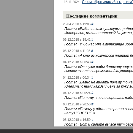
С чем обратились бы к детям
15.11.2024
Последние комментарии
#
25.04.2020 в 19:06
Гость:
«
Работникам культуры предлаг
Интересно, чья инициатива? Неужели
#
06.12.2018 в 18:42
Гость:
«
И до нас уже американцы добра
#
06.12.2018 в 11:25
Гость:
«
А кто из коммерсов платит 
#
04.12.2018 в 00:48
Гость:
«
Олег,все рабы белохолуницко
выплачиваете вовремя копейки,котор
#
04.12.2018 в 00:34
Гость:
«
Давно не видать почему то 
.Олег,ты с ними каждый день за руку зд
#
04.12.2018 в 00:24
Гость:
«
Потому что не воровать надо 
#
03.12.2018 в 20:56
Гость:
«
Почему у администрации всегд
нету.НОНСЕНС.
»
#
03.12.2018 в 16:59
Гость:
«
Вот и сидите вы все тут бара