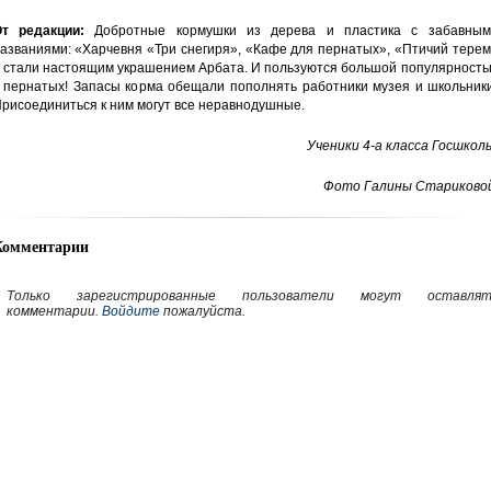
От редакции:
Добротные кормушки из дерева и пластика с забавным
азваниями: «Харчевня «Три снегиря», «Кафе для пернатых», «Птичий тере
 стали настоящим украшением Арбата. И пользуются большой популярность
 пернатых! Запасы корма обещали пополнять работники музея и школьники
рисоединиться к ним могут все неравнодушные.
Ученики 4-а класса Госшкол
Фото Галины Стариковой
Комментарии
Только зарегистрированные пользователи могут оставлят
комментарии.
Войдите
пожалуйста.