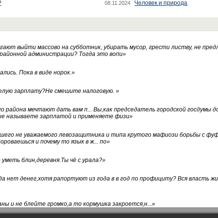
?
Человек и природа
08.11.2024
ают выйти массово на субботник, убирать мусор, грести листву, не пред
 районной администрации? Тогда это вопи
»
лись. Пока в виде норок.
»
белую зарплату?Не смешите налоговую.
»
го района мечтают дать вам п... Вы,как председатель городской госдумы 
ые называете зарплатой и применяете физи
»
нашего не уважаемого левозащитника и типа крутого мафиози борьбы с 
ороваешься и почему то язык в ж... по
»
уметь блин,деревня.Ты чё с урала?
»
а нет денег,хотя рапортуют из года в в год по профициту? Вся власть жи
ны и не блейте громко,а то кормушка закроется,н...
»