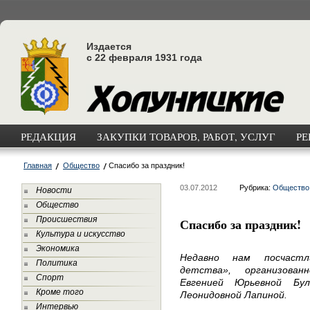
Издается
с 22 февраля 1931 года
РЕДАКЦИЯ
ЗАКУПКИ ТОВАРОВ, РАБОТ, УСЛУГ
РЕ
Главная
Общество
Спасибо за праздник!
03.07.2012
Рубрика:
Общество
Новости
Общество
Происшествия
Спасибо за праздник!
Культура и искусство
Экономика
Недавно нам посчастл
Политика
детства», организова
Спорт
Евгенией Юрьевной Бу
Кроме того
Леонидовной Лапиной.
Интервью