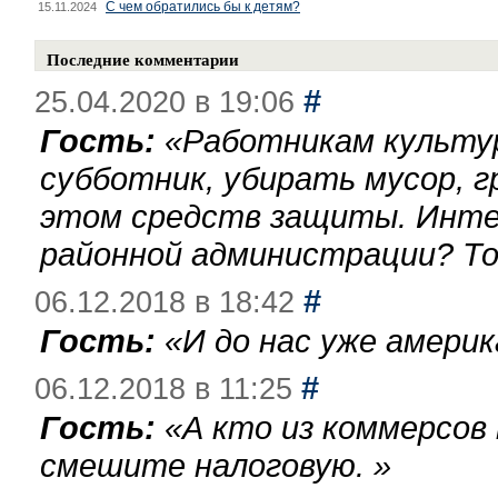
С чем обратились бы к детям?
15.11.2024
Последние комментарии
#
25.04.2020 в 19:06
Гость:
«
Работникам культу
субботник, убирать мусор, г
этом средств защиты. Инте
районной администрации? То
#
06.12.2018 в 18:42
Гость:
«
И до нас уже америк
#
06.12.2018 в 11:25
Гость:
«
А кто из коммерсов
смешите налоговую.
»