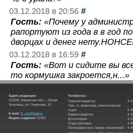
#
03.12.2018 в 20:56
Гость:
«
Почему у администр
рапортуют из года в в год п
дворцах и денег нету.НОНСЕ
#
03.12.2018 в 16:59
Гость:
«
Вот и сидите вы вс
то кормушка закроется,н...
»
Адрес редакции:
Телефоны:
613200, Кировская обл., г. Белая
Главный редактор
4-3
Холуница, ул. Смирнова, 18
Зам. гл. редактора, компьютерный
отдел
4-3
E-mail:
H_zori@mail.ru
Корреспонденты
4-3
Индекс издания:
51982
Бухгалтерия
4-3
Отдел рекламы
4-3
Полиграфуслуги, прием объявлений
4-4