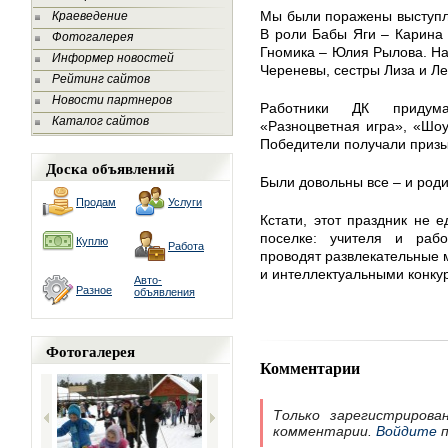
Мы были поражены выступл
Краеведение
В роли Бабы Яги – Карина 
Фотогалерея
Гномика – Юлия Рылова. На
Информер новостей
Череневы, сестры Лиза и Ле
Рейтинг сайтов
Новости партнеров
Работники ДК придума
Каталог сайтов
«Разноцветная игра», «Шо
Победители получали призы
Доска объявлений
Были довольны все – и родит
Продам
Услуги
Кстати, этот праздник не 
поселке: учителя и раб
Куплю
Работа
проводят развлекательные 
и интеллектуальными конку
Авто-
Разное
объявления
Фотогалерея
Комментарии
Только зарегистрирова
комментарии.
Войдите
п