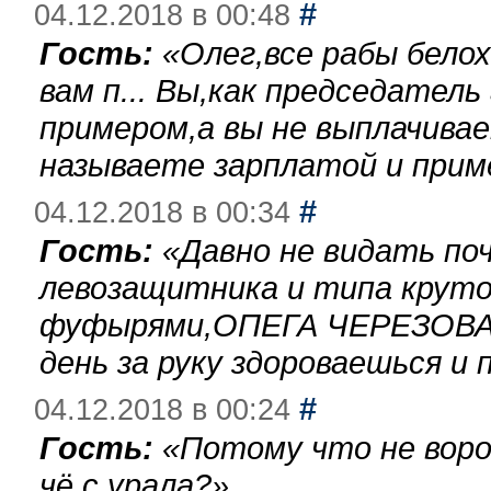
#
04.12.2018 в 00:48
Гость:
«
Олег,все рабы бело
вам п... Вы,как председател
примером,а вы не выплачива
называете зарплатой и при
#
04.12.2018 в 00:34
Гость:
«
Давно не видать по
левозащитника и типа круто
фуфырями,ОПЕГА ЧЕРЕЗОВА-
день за руку здороваешься и п
#
04.12.2018 в 00:24
Гость:
«
Потому что не воро
чё с урала?
»