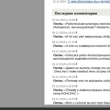
С чем обратились бы к детям
15.11.2024
Последние комментарии
#
25.04.2020 в 19:06
Гость:
«
Работникам культуры предлаг
Интересно, чья инициатива? Неужели
#
06.12.2018 в 18:42
Гость:
«
И до нас уже американцы добра
#
06.12.2018 в 11:25
Гость:
«
А кто из коммерсов платит 
#
04.12.2018 в 00:48
Гость:
«
Олег,все рабы белохолуницко
выплачиваете вовремя копейки,котор
#
04.12.2018 в 00:34
Гость:
«
Давно не видать почему то 
.Олег,ты с ними каждый день за руку зд
#
04.12.2018 в 00:24
Гость:
«
Потому что не воровать надо 
#
03.12.2018 в 20:56
Гость:
«
Почему у администрации всегд
нету.НОНСЕНС.
»
#
03.12.2018 в 16:59
Гость:
«
Вот и сидите вы все тут бара