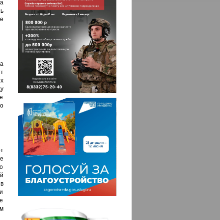
а
ь
не
на
т
х
у
не
но
т
е
о
й
в
и
е
м