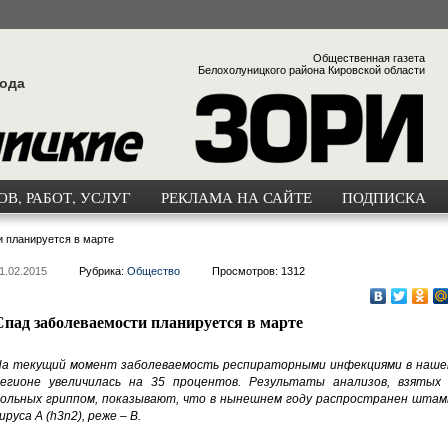
Общественная газета
Белохолуницкого района Кировской области
года
В, РАБОТ, УСЛУГ
РЕКЛАМА НА САЙТЕ
ПОДПИСКА
 планируется в марте
1.02.2015
Рубрика:
Общество
Просмотров: 1312
Спад заболеваемости планируется в марте
а текущий момент заболеваемость респираторными инфекциями в наше
егионе увеличилась на 35 процентов. Результаты анализов, взятых 
ольных гриппом, показывают, что в нынешнем году распространен штам
ируса А (h3n2), реже – В.