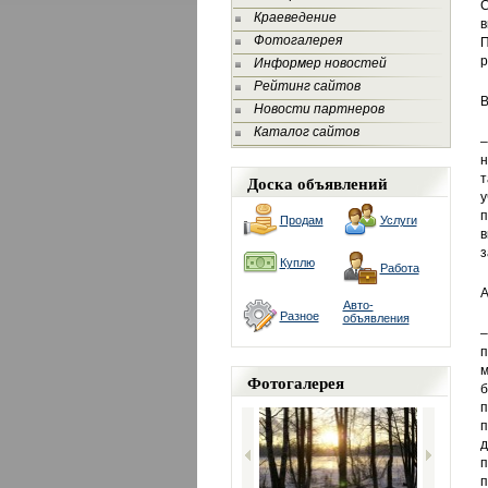
С
Краеведение
Фотогалерея
П
р
Информер новостей
Рейтинг сайтов
В
Новости партнеров
Каталог сайтов
–
н
Доска объявлений
т
у
п
Продам
Услуги
в
з
Куплю
Работа
А
Авто-
Разное
объявления
–
п
м
Фотогалерея
б
п
п
д
п
п