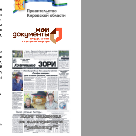
е
 в
:
м
а
,
е
те
,
й
у
и
.
ь