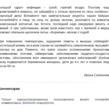
Большой «друг» инфекции – сухой, горячий воздух. Поэтому чащ
роветривайте комнаты, не забывайте о пользе прогулок по лесу, особенно
орозный день! Вспомните про замечательные рецепты наших бабушек
потребляйте в пищу на ночь по дольке чеснока, разложите по комната
азрезанный репчатый лук. Кстати, последний надо ежедневно менять н
вежий. А при заболевании, кроме всем известного чая с малиной и медом
оможет обильное щелочное питье: «Боржоми», молоко с содой!
ри повышении температуры, ощущении ломоты в мышцах соблюдайт
остельный режим, ни в коем случае не занимайтесь самолечением, вызывай
октора на дом. Помните, что грипп опасен осложнениями: бронхитами
невмониями, отитами, гайморитами, заболеваниями сердечно-сосудисто
истемы, обострением всех имеющихся хронических заболеваний! Особом
иску подвергаются беременные женщины, дети до 4-х лет и пожилые люд
осле 60-ти.
Ирина Ситникова
Комментарии
Только зарегистрированные пользователи могут оставлят
комментарии.
Войдите
пожалуйста.