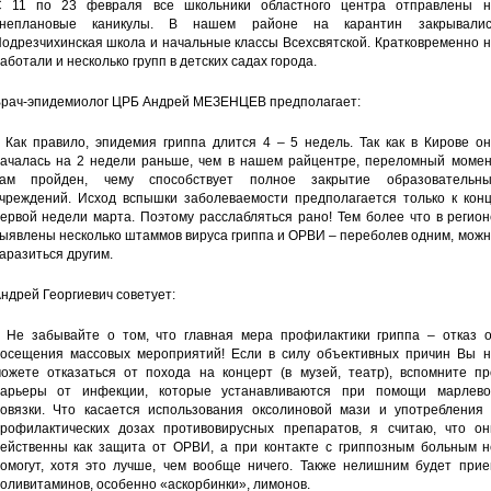
 11 по 23 февраля все школьники областного центра отправлены н
внеплановые каникулы. В нашем районе на карантин закрывалис
одрезчихинская школа и начальные классы Всехсвятской. Кратковременно 
аботали и несколько групп в детских садах города.
рач-эпидемиолог ЦРБ Андрей МЕЗЕНЦЕВ предполагает:
 Как правило, эпидемия гриппа длится 4 – 5 недель. Так как в Кирове о
ачалась на 2 недели раньше, чем в нашем райцентре, переломный момен
ам пройден, чему способствует полное закрытие образовательны
чреждений. Исход вспышки заболеваемости предполагается только к конц
ервой недели марта. Поэтому расслабляться рано! Тем более что в регио
ыявлены несколько штаммов вируса гриппа и ОРВИ – переболев одним, мож
аразиться другим.
ндрей Георгиевич советует:
 Не забывайте о том, что главная мера профилактики гриппа – отказ о
осещения массовых мероприятий! Если в силу объективных причин Вы н
ожете отказаться от похода на концерт (в музей, театр), вспомните пр
арьеры от инфекции, которые устанавливаются при помощи марлево
овязки. Что касается использования оксолиновой мази и употребления 
рофилактических дозах противовирусных препаратов, я считаю, что он
ейственны как защита от ОРВИ, а при контакте с гриппозным больным н
омогут, хотя это лучше, чем вообще ничего. Также нелишним будет прие
оливитаминов, особенно «аскорбинки», лимонов.