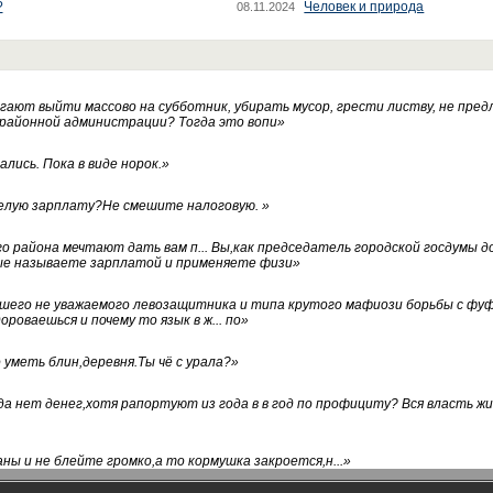
?
Человек и природа
08.11.2024
ают выйти массово на субботник, убирать мусор, грести листву, не пред
 районной администрации? Тогда это вопи
»
лись. Пока в виде норок.
»
белую зарплату?Не смешите налоговую.
»
го района мечтают дать вам п... Вы,как председатель городской госдумы 
ые называете зарплатой и применяете физи
»
нашего не уважаемого левозащитника и типа крутого мафиози борьбы с 
ороваешься и почему то язык в ж... по
»
уметь блин,деревня.Ты чё с урала?
»
а нет денег,хотя рапортуют из года в в год по профициту? Вся власть жи
ны и не блейте громко,а то кормушка закроется,н...
»