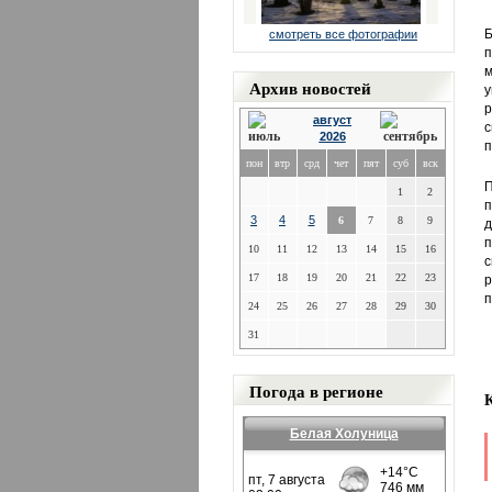
смотреть все фотографии
п
м
Архив новостей
у
р
август
с
2026
п
пон
втр
срд
чет
пят
суб
вск
П
1
2
п
3
4
5
6
7
8
9
д
п
10
11
12
13
14
15
16
с
17
18
19
20
21
22
23
р
п
24
25
26
27
28
29
30
31
Погода в регионе
Белая Холуница