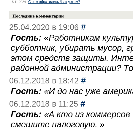
С чем обратились бы к детям?
15.11.2024
Последние комментарии
#
25.04.2020 в 19:06
Гость:
«
Работникам культу
субботник, убирать мусор, г
этом средств защиты. Инте
районной администрации? То
#
06.12.2018 в 18:42
Гость:
«
И до нас уже америк
#
06.12.2018 в 11:25
Гость:
«
А кто из коммерсов
смешите налоговую.
»