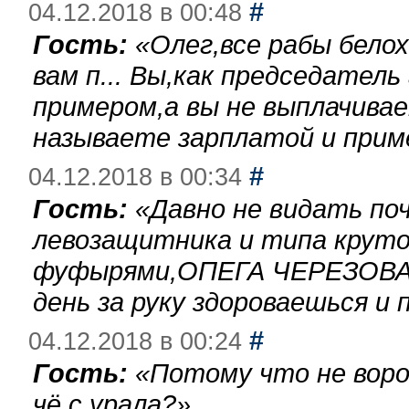
#
04.12.2018 в 00:48
Гость:
«
Олег,все рабы бело
вам п... Вы,как председател
примером,а вы не выплачива
называете зарплатой и при
#
04.12.2018 в 00:34
Гость:
«
Давно не видать по
левозащитника и типа круто
фуфырями,ОПЕГА ЧЕРЕЗОВА-
день за руку здороваешься и п
#
04.12.2018 в 00:24
Гость:
«
Потому что не воро
чё с урала?
»