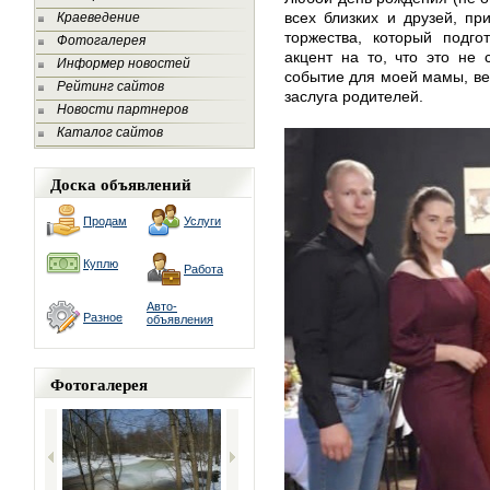
всех близких и друзей, пр
Краеведение
торжества, который подго
Фотогалерея
акцент на то, что это не 
Информер новостей
событие для моей мамы, ве
Рейтинг сайтов
заслуга родителей.
Новости партнеров
Каталог сайтов
Доска объявлений
Продам
Услуги
Куплю
Работа
Авто-
Разное
объявления
Фотогалерея