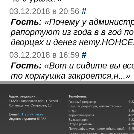
#
03.12.2018 в 20:56
Гость:
«
Почему у администр
рапортуют из года в в год п
дворцах и денег нету.НОНСЕ
#
03.12.2018 в 16:59
Гость:
«
Вот и сидите вы вс
то кормушка закроется,н...
»
Адрес редакции:
Телефоны:
613200, Кировская обл., г. Белая
Главный редактор
4-3
Холуница, ул. Смирнова, 18
Зам. гл. редактора, компьютерный
отдел
4-3
E-mail:
H_zori@mail.ru
Корреспонденты
4-3
Индекс издания:
51982
Бухгалтерия
4-3
Отдел рекламы
4-3
Полиграфуслуги, прием объявлений
4-4