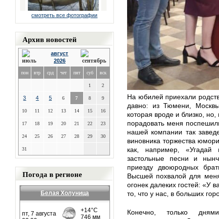
смотреть все фотографии
Архив новостей
август
2026
пон
втр
срд
чет
пят
суб
вск
1
2
На юбилей приехали родств
3
4
5
6
7
8
9
давно: из Тюмени, Москвы
10
11
12
13
14
15
16
которая вроде и близко, но,
порадовать меня поспешили
17
18
19
20
21
22
23
нашей компании так заведе
24
25
26
27
28
29
30
виновника торжества юмори
как, например, «Угадай
31
застольные песни и нынч
приезду двоюродных брат
Погода в регионе
Высшей похвалой для меня
огонек далеких гостей: «У в
Белая Холуница
то, что у нас, в больших гор
Конечно, только дня