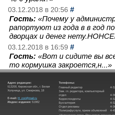
#
03.12.2018 в 20:56
Гость:
«
Почему у администр
рапортуют из года в в год п
дворцах и денег нету.НОНСЕ
#
03.12.2018 в 16:59
Гость:
«
Вот и сидите вы вс
то кормушка закроется,н...
»
Адрес редакции:
Телефоны:
613200, Кировская обл., г. Белая
Главный редактор
4-3
Холуница, ул. Смирнова, 18
Зам. гл. редактора, компьютерный
отдел
4-3
E-mail:
H_zori@mail.ru
Корреспонденты
4-3
Индекс издания:
51982
Бухгалтерия
4-3
Отдел рекламы
4-3
Полиграфуслуги, прием объявлений
4-4