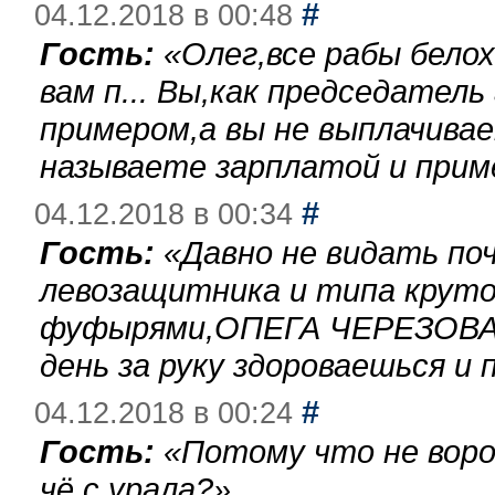
#
04.12.2018 в 00:48
Гость:
«
Олег,все рабы бело
вам п... Вы,как председател
примером,а вы не выплачива
называете зарплатой и при
#
04.12.2018 в 00:34
Гость:
«
Давно не видать по
левозащитника и типа круто
фуфырями,ОПЕГА ЧЕРЕЗОВА-
день за руку здороваешься и п
#
04.12.2018 в 00:24
Гость:
«
Потому что не воро
чё с урала?
»