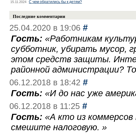
С чем обратились бы к детям?
15.11.2024
Последние комментарии
#
25.04.2020 в 19:06
Гость:
«
Работникам культу
субботник, убирать мусор, г
этом средств защиты. Инте
районной администрации? То
#
06.12.2018 в 18:42
Гость:
«
И до нас уже америк
#
06.12.2018 в 11:25
Гость:
«
А кто из коммерсов
смешите налоговую.
»