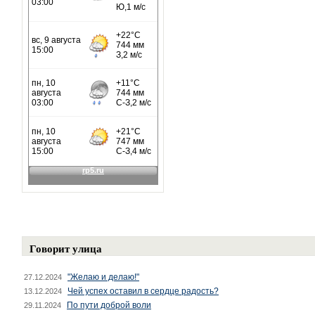
Говорит улица
"Желаю и делаю!"
27.12.2024
Чей успех оставил в сердце радость?
13.12.2024
По пути доброй воли
29.11.2024