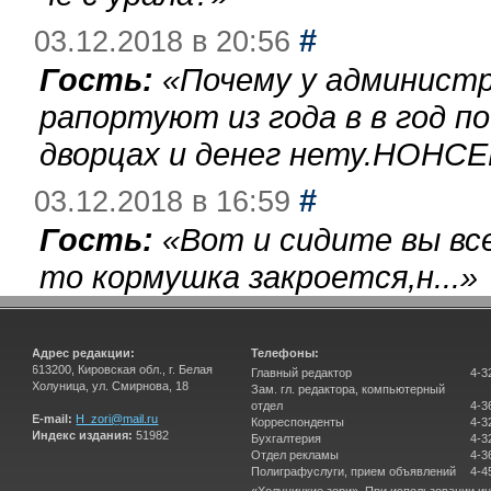
#
03.12.2018 в 20:56
Гость:
«
Почему у администр
рапортуют из года в в год п
дворцах и денег нету.НОНСЕ
#
03.12.2018 в 16:59
Гость:
«
Вот и сидите вы вс
то кормушка закроется,н...
»
Адрес редакции:
Телефоны:
613200, Кировская обл., г. Белая
Главный редактор
4-3
Холуница, ул. Смирнова, 18
Зам. гл. редактора, компьютерный
отдел
4-3
E-mail:
H_zori@mail.ru
Корреспонденты
4-3
Индекс издания:
51982
Бухгалтерия
4-3
Отдел рекламы
4-3
Полиграфуслуги, прием объявлений
4-4