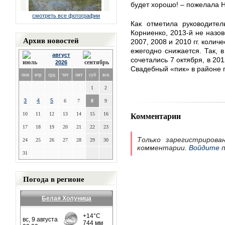
будет хорошо! – пожелала
смотреть все фотографии
Как отметила руководител
Корниенко, 2013-й не назо
Архив новостей
2007, 2008 и 2010 гг. коли
ежегодно снижается. Так,
август
сочетались 7 октября, в 2012
2026
Свадебный «пик» в районе п
пон
втр
срд
чет
пят
суб
вск
1
2
3
4
5
6
7
8
9
Комментарии
10
11
12
13
14
15
16
17
18
19
20
21
22
23
Только зарегистрирова
24
25
26
27
28
29
30
комментарии.
Войдите
п
31
Погода в регионе
Белая Холуница