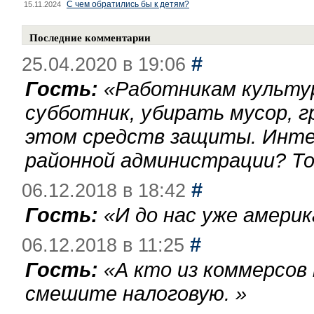
С чем обратились бы к детям?
15.11.2024
Последние комментарии
#
25.04.2020 в 19:06
Гость:
«
Работникам культу
субботник, убирать мусор, г
этом средств защиты. Инте
районной администрации? То
#
06.12.2018 в 18:42
Гость:
«
И до нас уже америк
#
06.12.2018 в 11:25
Гость:
«
А кто из коммерсов
смешите налоговую.
»