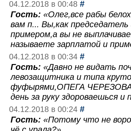
#
04.12.2018 в 00:48
Гость:
«
Олег,все рабы бело
вам п... Вы,как председател
примером,а вы не выплачива
называете зарплатой и при
#
04.12.2018 в 00:34
Гость:
«
Давно не видать по
левозащитника и типа круто
фуфырями,ОПЕГА ЧЕРЕЗОВА-
день за руку здороваешься и п
#
04.12.2018 в 00:24
Гость:
«
Потому что не воро
чё с урала?
»