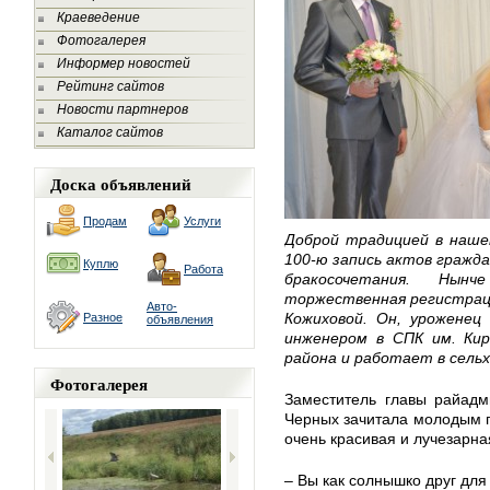
Краеведение
Фотогалерея
Информер новостей
Рейтинг сайтов
Новости партнеров
Каталог сайтов
Доска объявлений
Продам
Услуги
Доброй традицией в наше
100-ю запись актов гражда
Куплю
Работа
бракосочетания. Ны
торжественная регистраци
Авто-
Кожиховой. Он, уроженец
Разное
объявления
инженером в СПК им. Кир
района и работает в сель
Фотогалерея
Заместитель главы райадм
Черных зачитала молодым п
очень красивая и лучезарна
– Вы как солнышко друг для