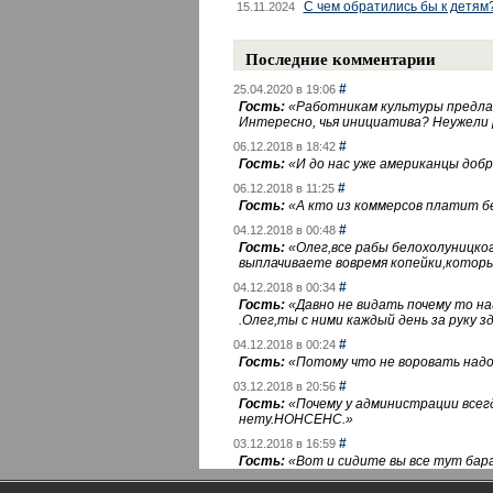
С чем обратились бы к детям
15.11.2024
Последние комментарии
#
25.04.2020 в 19:06
Гость:
«
Работникам культуры предлаг
Интересно, чья инициатива? Неужели
#
06.12.2018 в 18:42
Гость:
«
И до нас уже американцы добра
#
06.12.2018 в 11:25
Гость:
«
А кто из коммерсов платит 
#
04.12.2018 в 00:48
Гость:
«
Олег,все рабы белохолуницко
выплачиваете вовремя копейки,котор
#
04.12.2018 в 00:34
Гость:
«
Давно не видать почему то 
.Олег,ты с ними каждый день за руку зд
#
04.12.2018 в 00:24
Гость:
«
Потому что не воровать надо 
#
03.12.2018 в 20:56
Гость:
«
Почему у администрации всегд
нету.НОНСЕНС.
»
#
03.12.2018 в 16:59
Гость:
«
Вот и сидите вы все тут бара