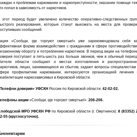
раждан к проблемам наркомании и наркопреступности, оказание помощи те
то попал в зависимость от наркотиков.
 этот период будет увеличено количество оперативно-следственных груп
ыстрого реагирования, которые станут выезжать на места для проверк
оступивших сообщений.
кция «Сообщи, где торгуют смертью!» уже зарекомендовала себя ка
ффективная форма взаимодействия с гражданами в сфере противодействи
езаконному обороту и потреблению наркотиков. В период акции на телефо
оверия поступает в пять-шесть раз больше звонков, чем в обычный перио
ители области сообщают о местах изготовления и распространени
аркотиков, лицах, занимающихся их сбытом, задают вопросы специалистам
фере профилактики наркомании, интересуются организацией лечения 
еабилитации наркозависимых в Кировской области.
Телефон доверия» УФСКН
России по Кировской области:
42-02-02.
елефоны акции
«Сообщи, где торгуют смертью!»:
206-206.
лободской МРО УФСКН РФ
по Кировской области (г. Омутнинск):
8 (83352) 
2-55 (круглосуточно).
Комментарии