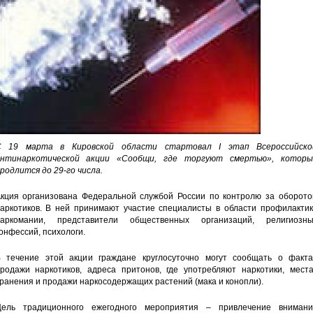
С 19 марта в Кировской области стартовал I этап Всероссийско
нтинаркотической акции «Сообщи, где торгуют смертью», которы
родлится до 29-го числа.
кция организована Федеральной службой России по контролю за оборото
аркотиков. В ней принимают участие специалисты в области профилактик
аркомании, представители общественных организаций, религиозны
онфессий, психологи.
 течение этой акции граждане круглосуточно могут сообщать о факта
родажи наркотиков, адреса притонов, где употребляют наркотики, места
ранения и продажи наркосодержащих растений (мака и конопли).
ель традиционного ежегодного мероприятия – привлечение внимани