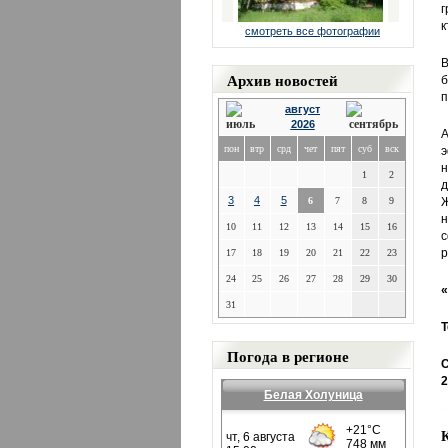
г
к
смотреть все фотографии
В
Архив новостей
б
п
август
2026
А
пон
втр
срд
чет
пят
суб
вск
э
н
1
2
д
3
4
5
6
7
8
9
Ж
н
10
11
12
13
14
15
16
с
р
17
18
19
20
21
22
23
24
25
26
27
28
29
30
«
31
Т
Погода в регионе
С
2
Белая Холуница