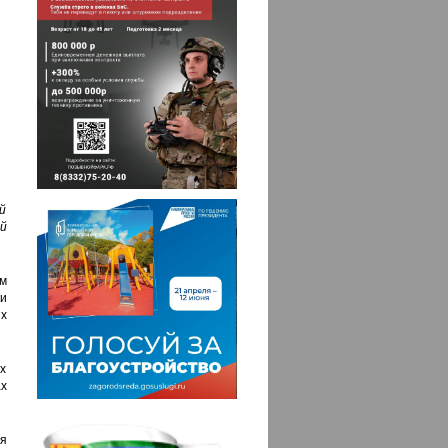
й
й
м
и
х
х
х
я