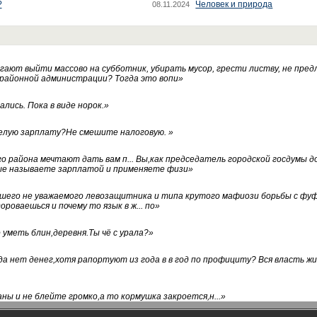
?
Человек и природа
08.11.2024
ают выйти массово на субботник, убирать мусор, грести листву, не пред
 районной администрации? Тогда это вопи
»
лись. Пока в виде норок.
»
белую зарплату?Не смешите налоговую.
»
го района мечтают дать вам п... Вы,как председатель городской госдумы 
ые называете зарплатой и применяете физи
»
нашего не уважаемого левозащитника и типа крутого мафиози борьбы с 
ороваешься и почему то язык в ж... по
»
уметь блин,деревня.Ты чё с урала?
»
а нет денег,хотя рапортуют из года в в год по профициту? Вся власть жи
ны и не блейте громко,а то кормушка закроется,н...
»