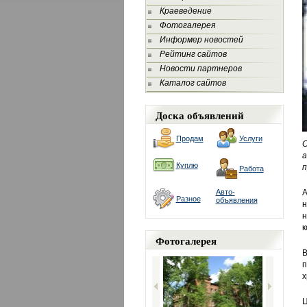
Краеведение
Фотогалерея
Информер новостей
Рейтинг сайтов
Новости партнеров
Каталог сайтов
Доска объявлений
Продам
Услуги
а
Куплю
п
Работа
Авто-
А
Разное
объявления
н
н
к
Фотогалерея
В
п
х
Ц