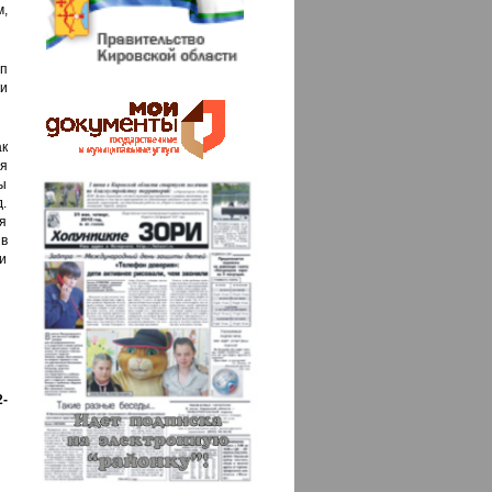
м,
п
и
к
я
ны
д.
я
 в
и
2-