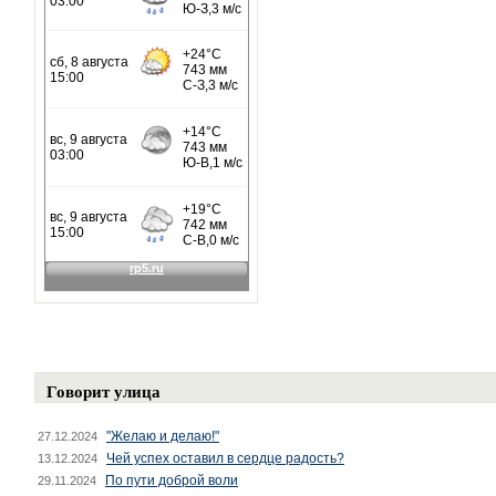
Говорит улица
"Желаю и делаю!"
27.12.2024
Чей успех оставил в сердце радость?
13.12.2024
По пути доброй воли
29.11.2024