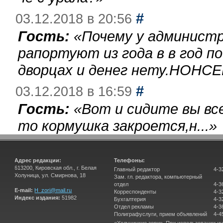
#
03.12.2018 в 20:56
Гость:
«
Почему у администр
рапортуют из года в в год п
дворцах и денег нету.НОНСЕ
#
03.12.2018 в 16:59
Гость:
«
Вот и сидите вы вс
то кормушка закроется,н...
»
Адрес редакции:
Телефоны:
613200, Кировская обл., г. Белая
Главный редактор
4-3
Холуница, ул. Смирнова, 18
Зам. гл. редактора, компьютерный
отдел
4-3
E-mail:
H_zori@mail.ru
Корреспонденты
4-3
Индекс издания:
51982
Бухгалтерия
4-3
Отдел рекламы
4-3
Полиграфуслуги, прием объявлений
4-4