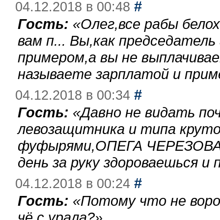
#
04.12.2018 в 00:48
Гость:
«
Олег,все рабы бело
вам п... Вы,как председател
примером,а вы не выплачива
называете зарплатой и при
#
04.12.2018 в 00:34
Гость:
«
Давно не видать по
левозащитника и типа круто
фуфырями,ОПЕГА ЧЕРЕЗОВА-
день за руку здороваешься и п
#
04.12.2018 в 00:24
Гость:
«
Потому что не воро
чё с урала?
»