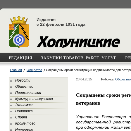
Издается
с 22 февраля 1931 года
РЕДАКЦИЯ
ЗАКУПКИ ТОВАРОВ, РАБОТ, УСЛУГ
РЕ
Главная
Общество
Сокращены сроки регистрации недвижимости для ветер
28.04.2015
Рубрика:
Общество
Новости
Общество
Происшествия
Сокращены сроки рег
Культура и искусство
ветеранов
Экономика
Политика
Управление Росреестра п
Спорт
государственной регист
Кроме того
при оформлении жилья ве
Интервью