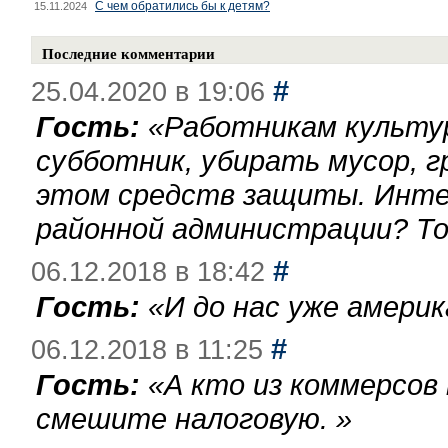
С чем обратились бы к детям?
15.11.2024
Последние комментарии
#
25.04.2020 в 19:06
Гость:
«
Работникам культу
субботник, убирать мусор, г
этом средств защиты. Инте
районной администрации? То
#
06.12.2018 в 18:42
Гость:
«
И до нас уже америк
#
06.12.2018 в 11:25
Гость:
«
А кто из коммерсов
смешите налоговую.
»