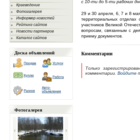
с 10-ти до 5-ти рабочих дн
Краеведение
Фотогалерея
29 и 30 апреля, 6, 7 и 8 ма
Информер новостей
территориальных отделах 
участников Великой Отечес
Рейтинг сайтов
вопросам, связанным с дея
Новости партнеров
приему документов.
Каталог сайтов
Доска объявлений
Комментарии
Продам
Услуги
Только зарегистрирова
комментарии.
Войдите
п
Куплю
Работа
Авто-
Разное
объявления
Фотогалерея