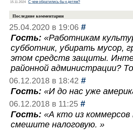
С чем обратились бы к детям?
15.11.2024
Последние комментарии
#
25.04.2020 в 19:06
Гость:
«
Работникам культу
субботник, убирать мусор, г
этом средств защиты. Инте
районной администрации? То
#
06.12.2018 в 18:42
Гость:
«
И до нас уже америк
#
06.12.2018 в 11:25
Гость:
«
А кто из коммерсов
смешите налоговую.
»