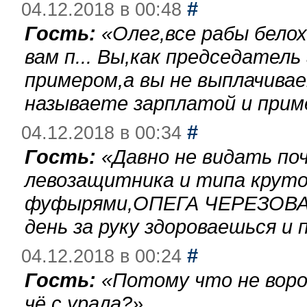
#
04.12.2018 в 00:48
Гость:
«
Олег,все рабы бело
вам п... Вы,как председател
примером,а вы не выплачива
называете зарплатой и при
#
04.12.2018 в 00:34
Гость:
«
Давно не видать по
левозащитника и типа круто
фуфырями,ОПЕГА ЧЕРЕЗОВА-
день за руку здороваешься и п
#
04.12.2018 в 00:24
Гость:
«
Потому что не воро
чё с урала?
»