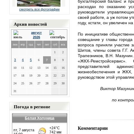
бухгалтерский баланс и пр
расходах по оказанию ус
смотреть все фотографии
руководители управляющих
своей работе, а уж потом у
году, кстати, он увеличен на
Архив новостей
август
По инициативе общественно
2026
совещание у главы города 
вопроса приняли участие з
пон
втр
срд
чет
пят
суб
вск
Шитов, члены совета Г.Г. А
1
2
Трапезников, В.Н. Мазуни
3
4
5
6
7
8
9
«ЖКХ-Ремстройсервис»
представителей админ
10
11
12
13
14
15
16
жизнеобеспечения и ЖКХ, 
17
18
19
20
21
22
23
руководством этой управля
24
25
26
27
28
29
30
Виктор Мазунин
31
по контро
Погода в регионе
Белая Холуница
Комментарии