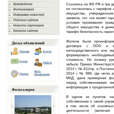
Ссылаясь на ЖК РФ и три д
Краеведение
не согласилась с тарифом 
Фотогалерея
имущества, утвержденны
Информер новостей
заявила, что «не может га
Рейтинг сайтов
условия проживания граж
Новости партнеров
общего имущества в доме»
Каталог сайтов
тарифе безопасность гарант
Жители были проинформ
Доска объявлений
договора с ООО и вы
непосредственного или че
Продам
Услуги
формировать необходимый
стоимость. Но почему ру
Куплю
Работа
забыло Приказ Министерст
2014 г. № 411/пр. и Постан
Авто-
2014 г. № 988, где четко 
Разное
объявления
МКД, дана примерная фо
перед собственниками ж
информации о проделанной
Фотогалерея
В одном из пунктов, на
собственники о своей упр
в том числе об основных 
деятельности (включая 