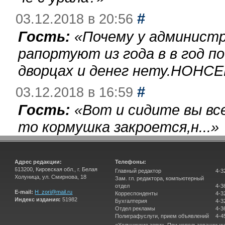
#
03.12.2018 в 20:56
Гость:
«
Почему у администр
рапортуют из года в в год п
дворцах и денег нету.НОНСЕ
#
03.12.2018 в 16:59
Гость:
«
Вот и сидите вы вс
то кормушка закроется,н...
»
Адрес редакции:
Телефоны:
613200, Кировская обл., г. Белая
Главный редактор
4-3
Холуница, ул. Смирнова, 18
Зам. гл. редактора, компьютерный
отдел
4-3
E-mail:
H_zori@mail.ru
Корреспонденты
4-3
Индекс издания:
51982
Бухгалтерия
4-3
Отдел рекламы
4-3
Полиграфуслуги, прием объявлений
4-4