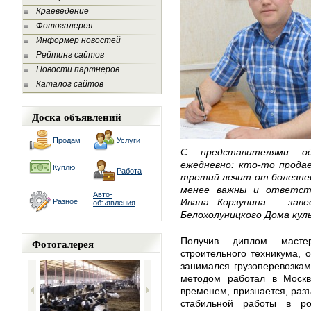
Краеведение
Фотогалерея
Информер новостей
Рейтинг сайтов
Новости партнеров
Каталог сайтов
Доска объявлений
Продам
Услуги
С представителями о
ежедневно: кто-то прода
Куплю
Работа
третий лечит от болезней
менее важны и ответств
Авто-
Ивана Корзунина – зав
Разное
объявления
Белохолуницкого Дома кул
Получив диплом мастер
Фотогалерея
строительного техникума, 
занимался грузоперевозкам
методом работал в Москв
временем, признается, разъ
стабильной работы в ро