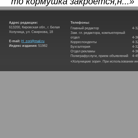
то кормушка закроется,н...
»
Адрес редакции:
Телефоны:
613200, Кировская обл., г. Белая
Главный редактор
4-3
Холуница, ул. Смирнова, 18
Зам. гл. редактора, компьютерный
отдел
4-3
E-mail:
H_zori@mail.ru
Корреспонденты
4-3
Индекс издания:
51982
Бухгалтерия
4-3
Отдел рекламы
4-3
Полиграфуслуги, прием объявлений
4-4
«Холуницкие зори». При использовании и