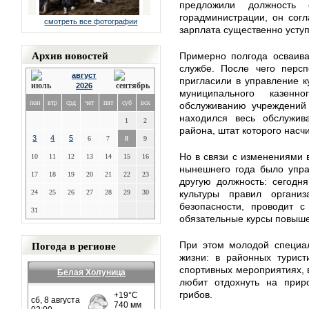
предложили должность 
горадминистрации, он согл
смотреть все фотографии
зарплата существенно усту
Архив новостей
Примерно полгода осваива
службе. После чего персп
август
пригласили в управление к
2026
муниципального казенн
пон
втр
срд
чет
пят
суб
вск
обслуживанию учреждений
находился весь обслужив
1
2
района, штат которого насч
3
4
5
6
7
8
9
Но в связи с изменениями 
10
11
12
13
14
15
16
нынешнего года было упра
17
18
19
20
21
22
23
другую должность: сегодн
24
25
26
27
28
29
30
культуры правил органи
безопасности, проводит с
31
обязательные курсы повыше
Погода в регионе
При этом молодой специал
жизни: в районных турист
спортивных мероприятиях, 
Белая Холуница
любит отдохнуть на прир
грибов.