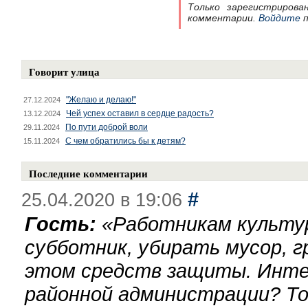
Только зарегистрирова
комментарии.
Войдите
п
Говорит улица
"Желаю и делаю!"
27.12.2024
Чей успех оставил в сердце радость?
13.12.2024
По пути доброй воли
29.11.2024
С чем обратились бы к детям?
15.11.2024
Последние комментарии
#
25.04.2020 в 19:06
Гость:
«
Работникам культу
субботник, убирать мусор, г
этом средств защиты. Инте
районной администрации? То