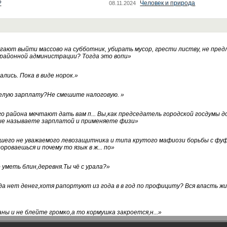
?
Человек и природа
08.11.2024
ают выйти массово на субботник, убирать мусор, грести листву, не пред
 районной администрации? Тогда это вопи
»
лись. Пока в виде норок.
»
белую зарплату?Не смешите налоговую.
»
го района мечтают дать вам п... Вы,как председатель городской госдумы 
ые называете зарплатой и применяете физи
»
нашего не уважаемого левозащитника и типа крутого мафиози борьбы с 
ороваешься и почему то язык в ж... по
»
уметь блин,деревня.Ты чё с урала?
»
а нет денег,хотя рапортуют из года в в год по профициту? Вся власть жи
ны и не блейте громко,а то кормушка закроется,н...
»