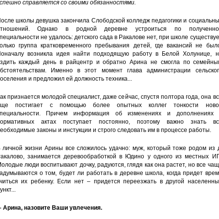
спешно справляется со своими обязанностями.
осле школы девушка закончила Слободской колледж педагогики и социальн
отношений. Однако в родной деревне устроиться по полученно
пециальности не удалось: детского сада в Ракалове нет, при школе существу
олько группа кратковременного пребывания детей, где вакансий не было
оначалу возникла идея найти подходящую работу в Белой Холунице, н
здить каждый день в райцентр и обратно Арина не смогла по семейны
бстоятельствам. Именно в этот момент глава администрации сельског
оселения и предложил ей должность техника...
ак признается молодой специалист, даже сейчас, спустя полтора года, она в
еще постигает с помощью более опытных коллег тонкости ново
пециальности. Причем информация об изменениях и дополнениях 
ормативных актах поступает постоянно, поэтому важно знать вс
еобходимые законы и инстукции и строго следовать им в процессе работы.
 личной жизни Арины все сложилось удачно: муж, который тоже родом из 
акалово, занимается деревообработкой в Юдино у одного из местных ИП
олодые люди воспитывают дочку, радуются, глядя как она растет, но все ча
адумываются о том, будет ли работать в деревне школа, когда придет вре
читься их ребенку. Если нет – придется переезжать в другой населенны
ункт...
 Арина, назовите Ваши увлечения.