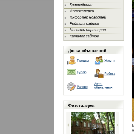
Краеведение
Фотогалерея
Информер новостей
Рейтинг сайтов
Новости партнеров
Каталог сайтов
Доска объявлений
Продам
Услуги
Куплю
Работа
Авто-
Разное
объявления
Фотогалерея
В
т