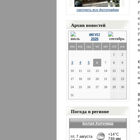
у
смотреть все фотографии
П
Архив новостей
с
т
август
П
2026
е
о
пон
втр
срд
чет
пят
суб
вск
п
1
2
К
3
4
5
6
7
8
9
10
11
12
13
14
15
16
с
н
17
18
19
20
21
22
23
н
24
25
26
27
28
29
30
В
31
Р
М
Погода в регионе
з
у
п
Белая Холуница
–