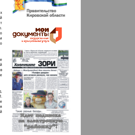
ых
й
ет
.
о
м
о
се
й
в
е
д.
.
ще
мя
й