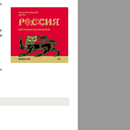
то
ся
ом
ь