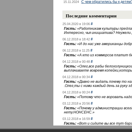
С чем обратились бы к детям
15.11.2024
Последние комментарии
#
25.04.2020 в 19:06
Гость:
«
Работникам культуры предлаг
Интересно, чья инициатива? Неужели
#
06.12.2018 в 18:42
Гость:
«
И до нас уже американцы добра
#
06.12.2018 в 11:25
Гость:
«
А кто из коммерсов платит 
#
04.12.2018 в 00:48
Гость:
«
Олег,все рабы белохолуницко
выплачиваете вовремя копейки,котор
#
04.12.2018 в 00:34
Гость:
«
Давно не видать почему то 
.Олег,ты с ними каждый день за руку зд
#
04.12.2018 в 00:24
Гость:
«
Потому что не воровать надо 
#
03.12.2018 в 20:56
Гость:
«
Почему у администрации всегд
нету.НОНСЕНС.
»
#
03.12.2018 в 16:59
Гость:
«
Вот и сидите вы все тут бара