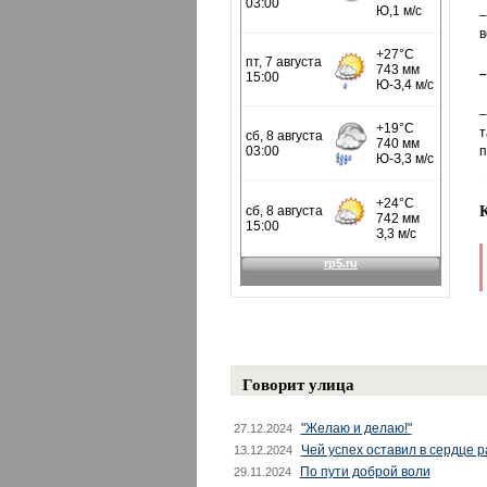
–
в
–
–
т
п
Говорит улица
"Желаю и делаю!"
27.12.2024
Чей успех оставил в сердце 
13.12.2024
По пути доброй воли
29.11.2024