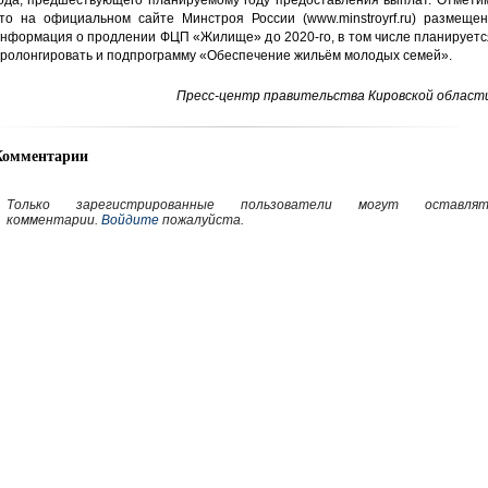
ода, предшествующего планируемому году предоставления выплат. Отметим
то на официальном сайте Минстроя России (www.minstroyrf.ru) размещен
нформация о продлении ФЦП «Жилище» до 2020-го, в том числе планируетс
ролонгировать и подпрограмму «Обеспечение жильём молодых семей».
Пресс-центр правительства Кировской области
Комментарии
Только зарегистрированные пользователи могут оставлят
комментарии.
Войдите
пожалуйста.