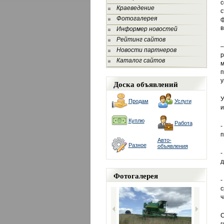
с
Краеведение
с
Фотогалерея
ф
в
Информер новостей
Рейтинг сайтов
–
Новости партнеров
р
Каталог сайтов
м
п
у
Доска объявлений
У
Продам
Услуги
и
Куплю
Работа
-
п
Авто-
Разное
объявления
-
д
Фотогалерея
-
с
ч
С