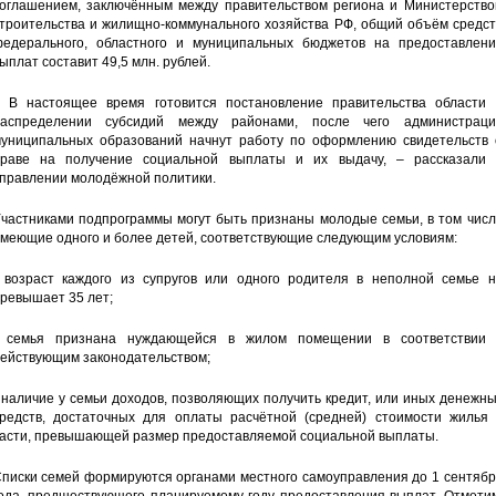
оглашением, заключённым между правительством региона и Министерство
троительства и жилищно-коммунального хозяйства РФ, общий объём средст
едерального, областного и муниципальных бюджетов на предоставлени
ыплат составит 49,5 млн. рублей.
 В настоящее время готовится постановление правительства области 
аспределении субсидий между районами, после чего администраци
униципальных образований начнут работу по оформлению свидетельств 
раве на получение социальной выплаты и их выдачу, – рассказали 
правлении молодёжной политики.
частниками подпрограммы могут быть признаны молодые семьи, в том числ
меющие одного и более детей, соответствующие следующим условиям:
 возраст каждого из супругов или одного родителя в неполной семье н
ревышает 35 лет;
 семья признана нуждающейся в жилом помещении в соответствии 
ействующим законодательством;
 наличие у семьи доходов, позволяющих получить кредит, или иных денежн
редств, достаточных для оплаты расчётной (средней) стоимости жилья 
асти, превышающей размер предоставляемой социальной выплаты.
писки семей формируются органами местного самоуправления до 1 сентябр