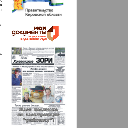
,
а
я
.
ь