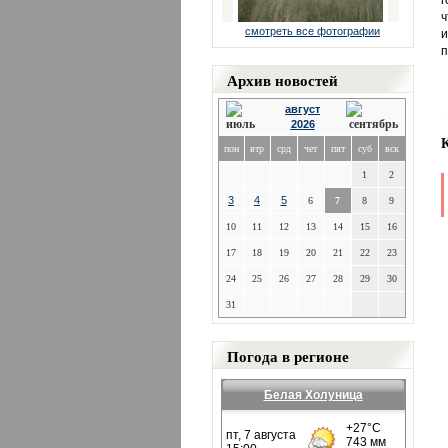
г
ч
смотреть все фотографии
и
п
Архив новостей
август
2026
пон
втр
срд
чет
пят
суб
вск
1
2
3
4
5
6
7
8
9
10
11
12
13
14
15
16
17
18
19
20
21
22
23
24
25
26
27
28
29
30
31
Погода в регионе
Белая Холуница