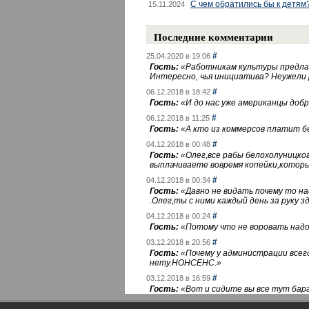
С чем обратились бы к детям
15.11.2024
Последние комментарии
#
25.04.2020 в 19:06
Гость:
«
Работникам культуры предлаг
Интересно, чья инициатива? Неужели
#
06.12.2018 в 18:42
Гость:
«
И до нас уже американцы добра
#
06.12.2018 в 11:25
Гость:
«
А кто из коммерсов платит 
#
04.12.2018 в 00:48
Гость:
«
Олег,все рабы белохолуницко
выплачиваете вовремя копейки,котор
#
04.12.2018 в 00:34
Гость:
«
Давно не видать почему то 
.Олег,ты с ними каждый день за руку зд
#
04.12.2018 в 00:24
Гость:
«
Потому что не воровать надо 
#
03.12.2018 в 20:56
Гость:
«
Почему у администрации всегд
нету.НОНСЕНС.
»
#
03.12.2018 в 16:59
Гость:
«
Вот и сидите вы все тут бара