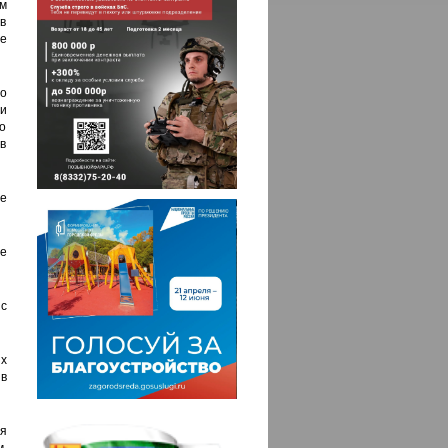
м
в
е
о
и
о
в
е
е
с
ых
в
я