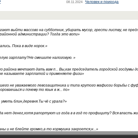
?
Человек и природа
08.11.2024
ают выйти массово на субботник, убирать мусор, грести листву, не пред
 районной администрации? Тогда это вопи
»
лись. Пока в виде норок.
»
белую зарплату?Не смешите налоговую.
»
го района мечтают дать вам п... Вы,как председатель городской госдумы 
ые называете зарплатой и применяете физи
»
нашего не уважаемого левозащитника и типа крутого мафиози борьбы с 
ороваешься и почему то язык в ж... по
»
уметь блин,деревня.Ты чё с урала?
»
а нет денег,хотя рапортуют из года в в год по профициту? Вся власть жи
ны и не блейте громко,а то кормушка закроется,н...
»