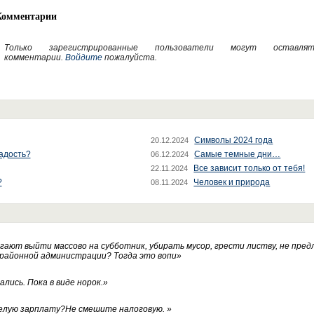
Комментарии
Только зарегистрированные пользователи могут оставлят
комментарии.
Войдите
пожалуйста.
Символы 2024 года
20.12.2024
радость?
Самые темные дни…
06.12.2024
Все зависит только от тебя!
22.11.2024
?
Человек и природа
08.11.2024
ают выйти массово на субботник, убирать мусор, грести листву, не пред
 районной администрации? Тогда это вопи
»
лись. Пока в виде норок.
»
белую зарплату?Не смешите налоговую.
»