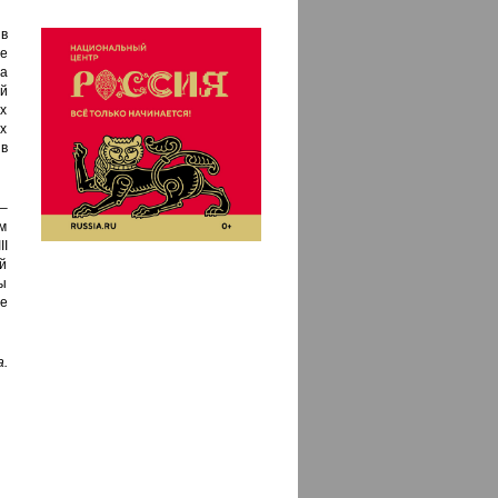
в
ие
а
й
х
х
в
–
им
II
ий
бы
е
.