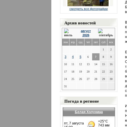
Д
Б
смотреть все фотографии
в
Архив новостей
В
К
август
п
2026
н
ж
пон
втр
срд
чет
пят
суб
вск
1
2
Е
3
4
5
6
7
8
9
О
10
11
12
13
14
15
16
т
б
17
18
19
20
21
22
23
в
24
25
26
27
28
29
30
в
д
31
с
п
Погода в регионе
И
Белая Холуница
Н
к
н