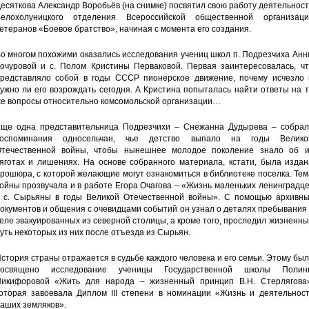
есяткова Александр Воробьёв (на снимке) посвятил свою работу деятельнос
елохолуницкого отделения Всероссийской общественной организаци
етеранов «Боевое братство», начиная с момента его создания.
о многом похожими оказались исследования учениц школ п. Подрезчиха Ан
очуровой и с. Полом Кристины Перваковой. Первая заинтересовалась, чт
редставляло собой в годы СССР пионерское движение, почему исчезло 
ужно ли его возрождать сегодня. А Кристина попыталась найти ответы на 
е вопросы относительно комсомольской организации…
ще одна представительница Подрезчихи – Снежанна Дудырева – собрал
воспоминания односельчан, чье детство выпало на годы Велико
течественной войны, чтобы нынешнее молодое поколение знало об и
яготах и лишениях. На основе собранного материала, кстати, была издан
рошюра, с которой желающие могут ознакомиться в библиотеке поселка. Те
ойны прозвучала и в работе Егора Очагова – «Жизнь маленьких ленинградц
 с. Сырьяны в годы Великой Отечественной войны». С помощью архивны
окументов и общения с очевидцами событий он узнал о деталях пребывания
еле эвакуированных из северной столицы, а кроме того, проследил жизненн
уть некоторых из них после отъезда из Сырьян.
стория страны отражается в судьбе каждого человека и его семьи. Этому бы
посвящено исследование ученицы Государственной школы Полин
икифоровой «Жить для народа – жизненный принцип В.Н. Стерлягова»
оторая завоевала Диплом III степени в номинации «Жизнь и деятельност
аших земляков».