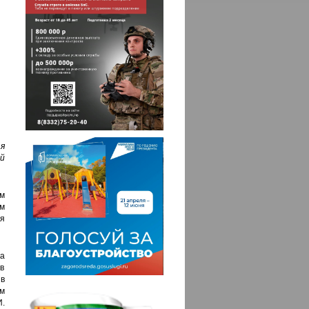
я
й
м
м
я
а
в
в
м
.