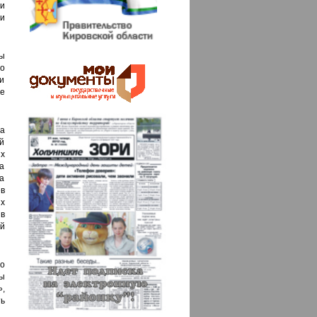
ти
и
ны
о
и
те
а
й
х
а
ма
ев
х
 в
ый
ло
ы
,
ь