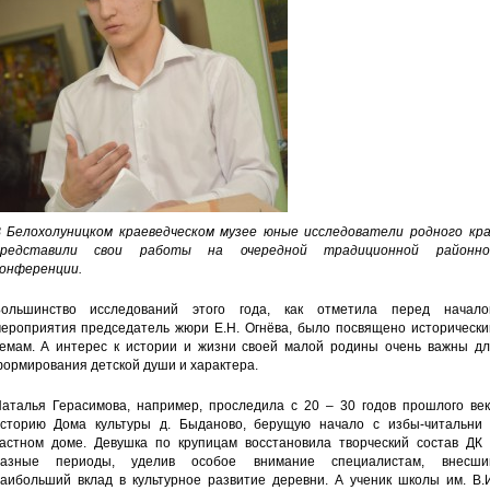
 Белохолуницком краеведческом музее юные исследователи родного кра
представили свои работы на очередной традиционной районно
онференции.
ольшинство исследований этого года, как отметила перед начало
ероприятия председатель жюри Е.Н. Огнёва, было посвящено исторически
емам. А интерес к истории и жизни своей малой родины очень важны дл
ормирования детской души и характера.
аталья Герасимова, например, проследила с 20 – 30 годов прошлого век
сторию Дома культуры д. Быданово, берущую начало с избы-читальни 
астном доме. Девушка по крупицам восстановила творческий состав ДК 
разные периоды, уделив особое внимание специалистам, внесши
аибольший вклад в культурное развитие деревни. А ученик школы им. В.И