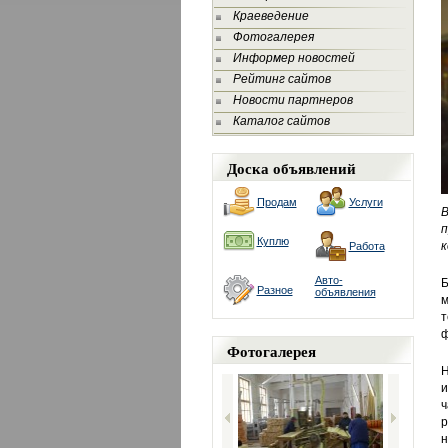
Краеведение
Фотогалерея
Информер новостей
Рейтинг сайтов
Новости партнеров
Каталог сайтов
Доска объявлений
Продам
Услуги
В
Куплю
к
Работа
Авто-
Б
Разное
объявления
м
т
ф
Фотогалерея
Н
и
ч
н