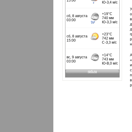
У
о
в
д
д
р
н
«
и
с
п
в
р