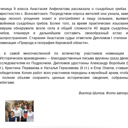
ченица 9 класса Анастасия Анфилатова рассказала о съедобных грибах 
крестностях с. Всехсвятского. Посредством опроса жителей она узнала, как
иды лесного угощения знают и употребляют в пищу сельчане, выявил
войников съедобных грибов. Более того, за время практических изыскани
евушка обнаружила возле села в общей сложности 40 видов съедобны
грибов, планируя в дальнейшем составить своеобразный атлас и
аспространения. Старания Анастасии судьи отметили Дипломом I степени 
оминации «Природа и география Кировской области».
А в самой многочисленной по количеству участников номинации 
Историческое краеведение» – благодарственные письма вручены сразу дво
сследователям из Подрезчихи. Дипломов удостоены Александр Воробьёв (I
т.), Кристина Первакова и Наталья Герасимова (II ст.) и Егор Очагов, ставш
обедителем. Копии работ всех участников переданы в музейный архив, что
 полном объеме сохранить ценные исторические сведения, собранны
ебятами.
Виктор Шитов. Фото автора