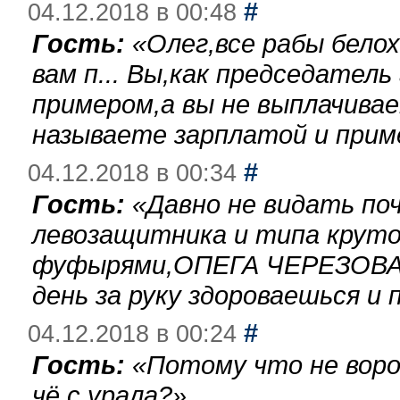
#
04.12.2018 в 00:48
Гость:
«
Олег,все рабы бело
вам п... Вы,как председател
примером,а вы не выплачива
называете зарплатой и при
#
04.12.2018 в 00:34
Гость:
«
Давно не видать по
левозащитника и типа круто
фуфырями,ОПЕГА ЧЕРЕЗОВА-
день за руку здороваешься и п
#
04.12.2018 в 00:24
Гость:
«
Потому что не воро
чё с урала?
»