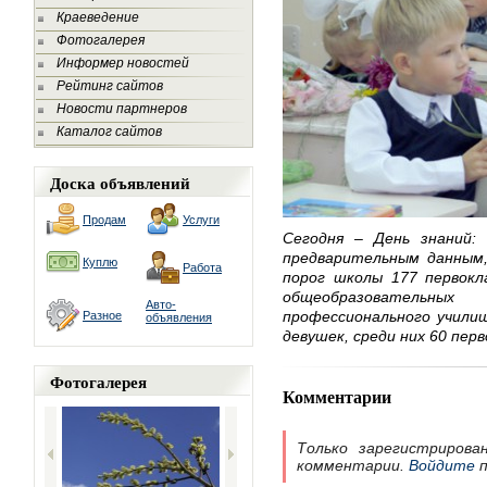
Краеведение
Фотогалерея
Информер новостей
Рейтинг сайтов
Новости партнеров
Каталог сайтов
Доска объявлений
Продам
Услуги
Сегодня – День знаний:
предварительным данным,
Куплю
Работа
порог школы 177 первокла
общеобразовательны
Авто-
профессионального учили
Разное
объявления
девушек, среди них 60 перв
Фотогалерея
Комментарии
Только зарегистрирова
комментарии.
Войдите
п