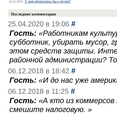
С чем обратились бы к детям?
15.11.2024
Последние комментарии
#
25.04.2020 в 19:06
Гость:
«
Работникам культу
субботник, убирать мусор, г
этом средств защиты. Инте
районной администрации? То
#
06.12.2018 в 18:42
Гость:
«
И до нас уже америк
#
06.12.2018 в 11:25
Гость:
«
А кто из коммерсов
смешите налоговую.
»