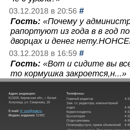
#
03.12.2018 в 20:56
Гость:
«
Почему у администр
рапортуют из года в в год п
дворцах и денег нету.НОНСЕ
#
03.12.2018 в 16:59
Гость:
«
Вот и сидите вы вс
то кормушка закроется,н...
»
Адрес редакции:
Телефоны:
613200, Кировская обл., г. Белая
Главный редактор
4-3
Холуница, ул. Смирнова, 18
Зам. гл. редактора, компьютерный
отдел
4-3
E-mail:
H_zori@mail.ru
Корреспонденты
4-3
Индекс издания:
51982
Бухгалтерия
4-3
Отдел рекламы
4-3
Полиграфуслуги, прием объявлений
4-4