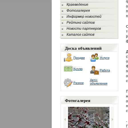
г
Краеведение
о
Фотогалерея
п
п
Информер новостей
Рейтинг сайтов
О
Новости партнеров
т
Каталог сайтов
р
ф
Доска объявлений
Д
с
Продам
Услуги
о
Куплю
Работа
г
о
Авто-
с
Разное
объявления
П
н
Фотогалерея
о
п
с
-
Г