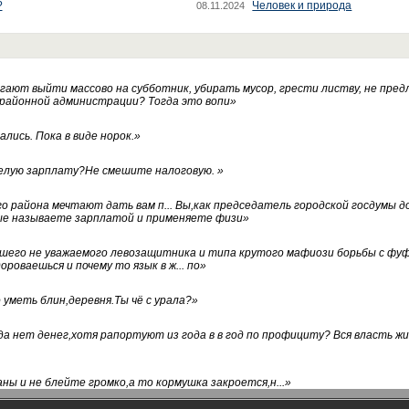
?
Человек и природа
08.11.2024
ают выйти массово на субботник, убирать мусор, грести листву, не пред
 районной администрации? Тогда это вопи
»
лись. Пока в виде норок.
»
белую зарплату?Не смешите налоговую.
»
го района мечтают дать вам п... Вы,как председатель городской госдумы 
ые называете зарплатой и применяете физи
»
нашего не уважаемого левозащитника и типа крутого мафиози борьбы с 
ороваешься и почему то язык в ж... по
»
уметь блин,деревня.Ты чё с урала?
»
а нет денег,хотя рапортуют из года в в год по профициту? Вся власть жи
ны и не блейте громко,а то кормушка закроется,н...
»