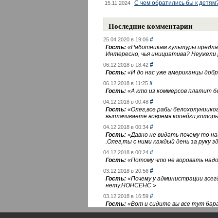
С чем обратились бы к детям
15.11.2024
Последние комментарии
#
25.04.2020 в 19:06
Гость:
«
Работникам культуры предлаг
Интересно, чья инициатива? Неужели
#
06.12.2018 в 18:42
Гость:
«
И до нас уже американцы добра
#
06.12.2018 в 11:25
Гость:
«
А кто из коммерсов платит 
#
04.12.2018 в 00:48
Гость:
«
Олег,все рабы белохолуницко
выплачиваете вовремя копейки,котор
#
04.12.2018 в 00:34
Гость:
«
Давно не видать почему то 
.Олег,ты с ними каждый день за руку зд
#
04.12.2018 в 00:24
Гость:
«
Потому что не воровать надо 
#
03.12.2018 в 20:56
Гость:
«
Почему у администрации всегд
нету.НОНСЕНС.
»
#
03.12.2018 в 16:59
Гость:
«
Вот и сидите вы все тут бара