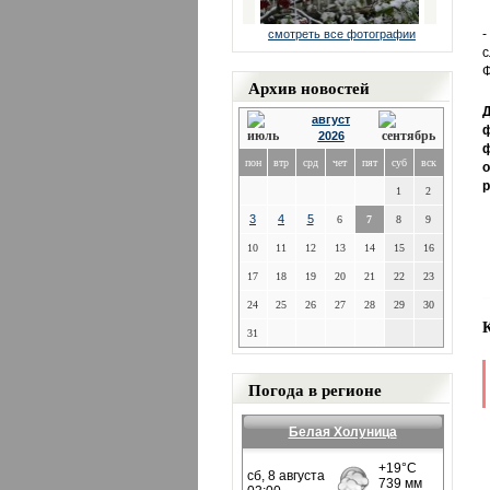
-
смотреть все фотографии
с
Ф
Архив новостей
Д
август
ф
2026
ф
пон
втр
срд
чет
пят
суб
вск
о
р
1
2
3
4
5
6
7
8
9
10
11
12
13
14
15
16
17
18
19
20
21
22
23
24
25
26
27
28
29
30
31
Погода в регионе
Белая Холуница