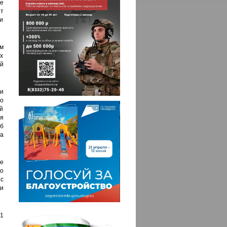
е
нт
и
ем
х
й
и
о
й
я
об
фа
е
во
 с
и
1