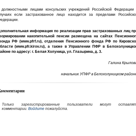
 должностными лицами консульских учреждений Российской Федерации 
лучаях если застрахованное лицо находится за пределами Российско
едерации.
ополнительная информация по реализации прав застрахованных лиц пр
ормировании накопительной пенсии размещена на сайтах Пенсионног
онда РФ (www.pfrf.ru), отделения Пенсионного фонда РФ по Кировско
бласти (www.pfr.kirov.ru), а также в Управлении ПФР в Белохолуницко
айоне по адресу: г. Белая Холуница, ул. Глазырина, д. 3.
Галина Крылова
начальник УПФР в Белохолуницком районе
Комментарии
Только зарегистрированные пользователи могут оставлят
комментарии.
Войдите
пожалуйста.