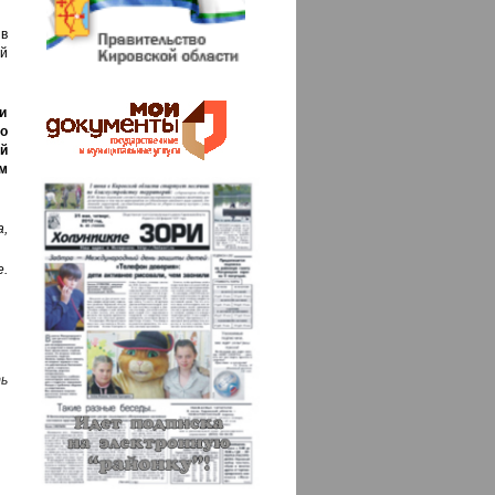
в
й
и
о
й
м
,
.
ь