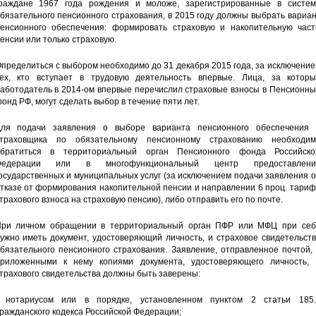
раждане 1967 года рождения и моложе, зарегистрированные в систем
бязательного пенсионного страхования, в 2015 году должны выбрать вариа
енсионного обеспечения: формировать страховую и накопительную част
енсии или только страховую.
пределиться с выбором необходимо до 31 декабря 2015 года, за исключени
ех, кто вступает в трудовую деятельность впервые. Лица, за которы
аботодатель в 2014-ом впервые перечислил страховые взносы в Пенсионны
онд РФ, могут сделать выбор в течение пяти лет.
ля подачи заявления о выборе варианта пенсионного обеспечения 
траховщика по обязательному пенсионному страхованию необходим
братиться в территориальный орган Пенсионного фонда Российско
Федерации или в многофункциональный центр предоставлени
осударственных и муниципальных услуг (за исключением подачи заявления 
тказе от формирования накопительной пенсии и направлении 6 проц. тари
трахового взноса на страховую пенсию), либо отправить его по почте.
ри личном обращении в территориальный орган ПФР или МФЦ при себ
ужно иметь документ, удостоверяющий личность, и страховое свидетельст
бязательного пенсионного страхования. Заявление, отправленное почтой,
риложенными к нему копиями документа, удостоверяющего личность, 
трахового свидетельства должны быть заверены:
 нотариусом или в порядке, установленном пунктом 2 статьи 185.
ражданского кодекса Российской Федерации;