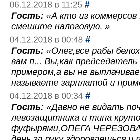
#
06.12.2018 в 11:25
Гость:
«
А кто из коммерсов
смешите налоговую.
»
#
04.12.2018 в 00:48
Гость:
«
Олег,все рабы бело
вам п... Вы,как председател
примером,а вы не выплачива
называете зарплатой и при
#
04.12.2018 в 00:34
Гость:
«
Давно не видать по
левозащитника и типа круто
фуфырями,ОПЕГА ЧЕРЕЗОВА-
день за руку здороваешься и п