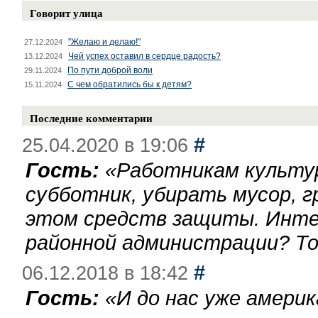
Говорит улица
"Желаю и делаю!"
27.12.2024
Чей успех оставил в сердце радость?
13.12.2024
По пути доброй воли
29.11.2024
С чем обратились бы к детям?
15.11.2024
Последние комментарии
#
25.04.2020 в 19:06
Гость:
«
Работникам культу
субботник, убирать мусор, г
этом средств защиты. Инте
районной администрации? То
#
06.12.2018 в 18:42
Гость:
«
И до нас уже америк