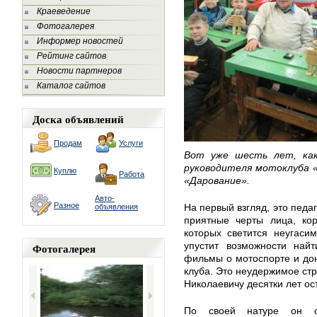
Краеведение
Фотогалерея
Информер новостей
Рейтинг сайтов
Новости партнеров
Каталог сайтов
Доска объявлений
Продам
Услуги
Вот уже шесть лет, как
руководителя мотоклуба 
Куплю
Работа
«Дарование».
Авто-
Разное
На первый взгляд, это педаг
объявления
приятные черты лица, кор
которых светится неугаси
упустит возможности най
Фотогалерея
фильмы о мотоспорте и дон
клуба. Это неудержимое ст
Николаевичу десятки лет ос
По своей натуре он си