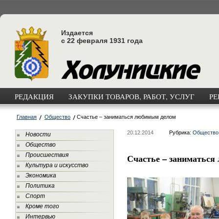
Издается
с 22 февраля 1931 года
РЕДАКЦИЯ
ЗАКУПКИ ТОВАРОВ, РАБОТ, УСЛУГ
РЕ
Главная
Общество
Счастье – заниматься любимым делом
20.12.2014
Рубрика:
Общество
Новости
Общество
Происшествия
Счастье – заниматься
Культура и искусство
Экономика
Политика
Спорт
Кроме того
Интервью