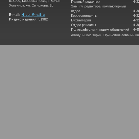
613200, Кировская обл., г. Белая
Главный редактор
4-3
Холуница, ул. Смирнова, 18
Зам. гл. редактора, компьютерный
отдел
4-3
E-mail:
H_zori@mail.ru
Корреспонденты
4-3
Индекс издания:
51982
Бухгалтерия
4-3
Отдел рекламы
4-3
Полиграфуслуги, прием объявлений
4-4
«Холуницкие зори». При использовании и