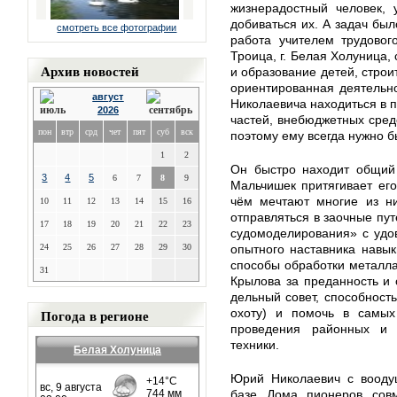
жизнерадостный человек,
добиваться их. А задач был
смотреть все фотографии
работа учителем трудовог
Троица, г. Белая Холуница,
Архив новостей
и образование детей, строи
ориентированная деятельн
август
Николаевича находиться в 
2026
частей, внебюджетных сред
пон
втр
срд
чет
пят
суб
вск
поэтому ему всегда нужно бы
1
2
Он быстро находит общий 
3
4
5
6
7
8
9
Мальчишек притягивает его
чём мечтают многие из ни
10
11
12
13
14
15
16
отправляться в заочные пу
17
18
19
20
21
22
23
судомоделирования» с удо
24
25
26
27
28
29
30
опытного наставника навы
способы обработки металла
31
Крылова за преданность и 
дельный совет, способност
Погода в регионе
охоту) и помочь в самых
проведения районных и 
техники.
Белая Холуница
Юрий Николаевич с воодуш
базе Дома пионеров сов