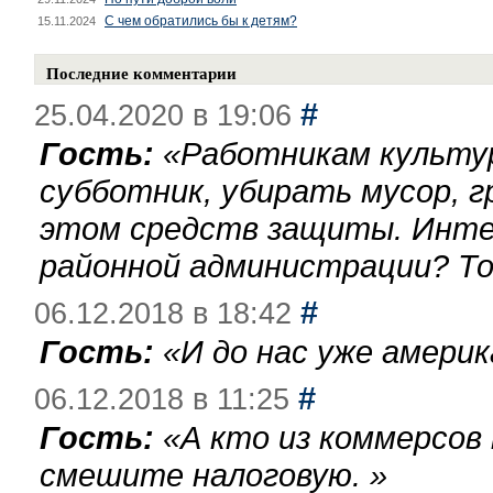
С чем обратились бы к детям?
15.11.2024
Последние комментарии
#
25.04.2020 в 19:06
Гость:
«
Работникам культу
субботник, убирать мусор, г
этом средств защиты. Инте
районной администрации? То
#
06.12.2018 в 18:42
Гость:
«
И до нас уже америк
#
06.12.2018 в 11:25
Гость:
«
А кто из коммерсов
смешите налоговую.
»