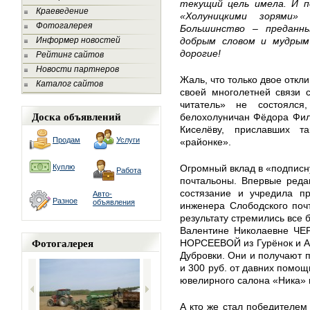
текущий цель имела. И по
Краеведение
«Холуницкими зорями»
Фотогалерея
Большинство – преданн
Информер новостей
добрым словом и мудрым
дорогие!
Рейтинг сайтов
Новости партнеров
Жаль, что только двое откл
Каталог сайтов
своей многолетней связи 
читатель» не состоялс
Доска объявлений
белохолуничан Фёдора Фил
Киселёву, приславших 
Продам
Услуги
«районке».
Куплю
Огромный вклад в «подписну
Работа
почтальоны. Впервые реда
состязание и учредила п
Авто-
Разное
объявления
инженера Слободского поч
результату стремились все 
Валентине Николаевне ЧЕР
Фотогалерея
НОРСЕЕВОЙ из Гурёнок и 
Дубровки. Они и получают
и 300 руб. от давних помощ
ювелирного салона «Ника» 
А кто же стал победителем