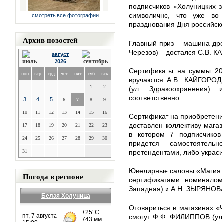
подписчиков «Холуницких з
символично, что уже во
смотреть все фотографии
празднования Дня российск
Архив новостей
Главный приз – машина дро
Черезов) – достался С.В. К
август
2026
Сертификаты на суммы 200
пон
втр
срд
чет
пят
суб
вск
вручаются А.В. КАЙГОРОД
1
2
(ул. Здравоохранения)
соответственно.
3
4
5
6
7
8
9
10
11
12
13
14
15
16
Сертификат на приобретени
доставлен коллективу мага
17
18
19
20
21
22
23
в котором 7 подписчиков
24
25
26
27
28
29
30
придется самостоятел
31
претендентами, либо украси
Ювелирные салоны «Магия 
Погода в регионе
сертификатами номинало
Западная) и А.Н. ЗЫРЯНОВА
Белая Холуница
Отовариться в магазинах 
смогут Ф.Ф. ФИЛИППОВ (ул.