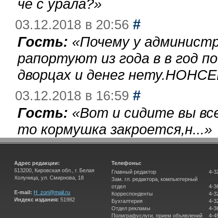
чё с урала?
»
#
03.12.2018 в 20:56
Гость:
«
Почему у администр
рапортуют из года в в год п
дворцах и денег нету.НОНСЕ
#
03.12.2018 в 16:59
Гость:
«
Вот и сидите вы вс
то кормушка закроется,н...
»
Адрес редакции:
Телефоны:
613200, Кировская обл., г. Белая
Главный редактор
4-3
Холуница, ул. Смирнова, 18
Зам. гл. редактора, компьютерный
отдел
4-3
E-mail:
H_zori@mail.ru
Корреспонденты
4-3
Индекс издания:
51982
Бухгалтерия
4-3
Отдел рекламы
4-3
Полиграфуслуги, прием объявлений
4-4