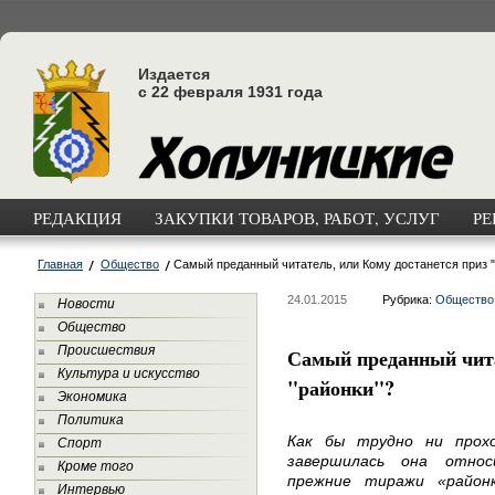
Издается
с 22 февраля 1931 года
РЕДАКЦИЯ
ЗАКУПКИ ТОВАРОВ, РАБОТ, УСЛУГ
РЕ
Главная
Общество
Самый преданный читатель, или Кому достанется приз 
24.01.2015
Рубрика:
Общество
Новости
Общество
Происшествия
Самый преданный чита
Культура и искусство
"районки"?
Экономика
Политика
Как бы трудно ни прохо
Спорт
завершилась она относ
Кроме того
прежние тиражи «район
Интервью